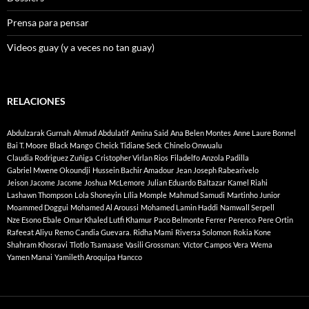
Prensa para pensar
Videos guay (y a veces no tan guay)
RELACIONES
Abdulzarak Gurnah
Ahmad Abdulatif
Amina Said
Ana Belen Montes
Anne Laure Bonnel
Bai T. Moore
Black Mango
Cheick Tidiane Seck
Chinelo Onwualu
Claudia Rodriguez Zuñiga
Cristopher Virlan Rios
Filadelfo Anzola Padilla
Gabriel Mwene Okoundji
Hussein Bachir Amadour
Jean Joseph Rabearivelo
Jeison Jacome Jacome
Joshua McLemore
Julian Eduardo Baltazar
Kamel Riahi
Lashawn Thompson
Lola Shoneyin
Lília Momple
Mahmud Samudi
Martinho Junior
Moammed Doggui
Mohamed Al Aroussi
Mohamed Lamin Haddi
Namwall Serpell
Nze Esono Ebale
Omar Khaled Lutfi Khamur
Paco Belmonte Ferrer
Perenco
Pere Ortin
Rafeeat Aliyu
Remo Candia Guevara.
Ridha Mami
Riversa Solomon
Rokia Kone
Shahram Khosravi
Tlotlo Tsamaase
Vasili Grossman:
Víctor Campos Vera
Wema
Yamen Manai
Yamileth Aroquipa Hancco