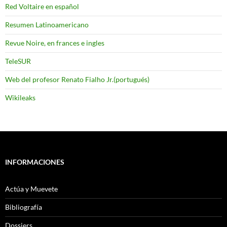
Red Voltaire en español
Resumen Latinoamericano
Revue Noire, en frances e ingles
TeleSUR
Web del profesor Renato Fialho Jr.(portugués)
Wikileaks
INFORMACIONES
Actúa y Muevete
Bibliografía
Dossiers