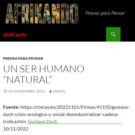
Saltar
al
contenido
Buscar
afriKando
PRENSA PARA PENSAR
UN SER HUMANO
“NATURAL”
10 NOVIEMBRE, 2022
DANIEL
Fuente:
https://ctxt.es/es/20221101/Firmas/41150/gustavo-
duch-crisis-ecologica-y-social-desindustrializar-cadena-
trofica.htm
Gustavo Duch
10/11/2022