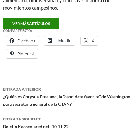
alimentaria, biodiversidad y culturas’. Colabora con
movimientos campesinos.
VER MÁS ARTÍCULOS
COMPARTE ESTO:
Facebook
LinkedIn
X
Pinterest
ENTRADA ANTERIOR
Navegación
¿Quién es Chrystia Freeland, la “candidata favorita” de Washington
para secretaria general de la OTAN?
de
entradas
ENTRADA SIGUIENTE
Boletín Kaosenlared.net -10.11.22