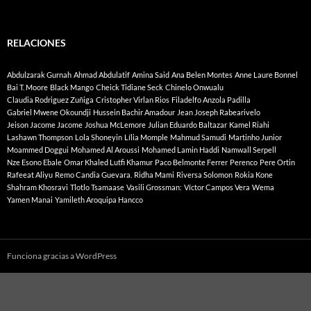
RELACIONES
Abdulzarak Gurnah
Ahmad Abdulatif
Amina Said
Ana Belen Montes
Anne Laure Bonnel
Bai T. Moore
Black Mango
Cheick Tidiane Seck
Chinelo Onwualu
Claudia Rodriguez Zuñiga
Cristopher Virlan Rios
Filadelfo Anzola Padilla
Gabriel Mwene Okoundji
Hussein Bachir Amadour
Jean Joseph Rabearivelo
Jeison Jacome Jacome
Joshua McLemore
Julian Eduardo Baltazar
Kamel Riahi
Lashawn Thompson
Lola Shoneyin
Lília Momple
Mahmud Samudi
Martinho Junior
Moammed Doggui
Mohamed Al Aroussi
Mohamed Lamin Haddi
Namwall Serpell
Nze Esono Ebale
Omar Khaled Lutfi Khamur
Paco Belmonte Ferrer
Perenco
Pere Ortin
Rafeeat Aliyu
Remo Candia Guevara.
Ridha Mami
Riversa Solomon
Rokia Kone
Shahram Khosravi
Tlotlo Tsamaase
Vasili Grossman:
Víctor Campos Vera
Wema
Yamen Manai
Yamileth Aroquipa Hancco
Funciona gracias a WordPress