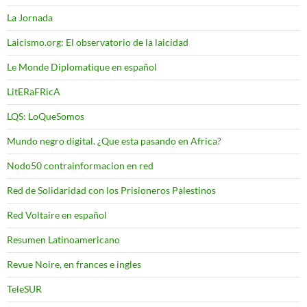
La Jornada
Laicismo.org: El observatorio de la laicidad
Le Monde Diplomatique en español
LitERaFRicA
LQS: LoQueSomos
Mundo negro digital. ¿Que esta pasando en Africa?
Nodo50 contrainformacion en red
Red de Solidaridad con los Prisioneros Palestinos
Red Voltaire en español
Resumen Latinoamericano
Revue Noire, en frances e ingles
TeleSUR