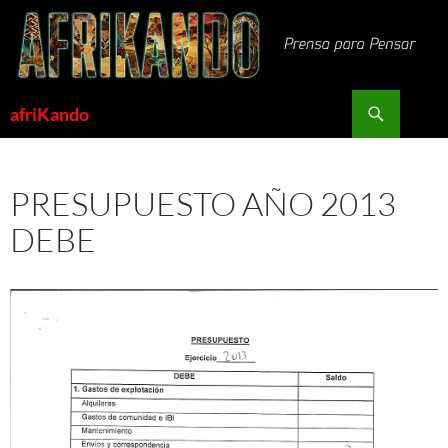
Saltar
al
contenido
Buscar
afriKando
PRESUPUESTO AÑO 2013
DEBE