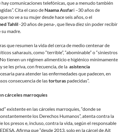
 hay comunicaciones telefónicas, que a menudo también
ngidas”. Cita el caso de
Naama Assfar
i –30 años de
que no ve a su mujer desde hace seis años, o el
d Tahlil
-20 años de pena-, que lleva diez sin poder recibir
de su madre.
ras que resumen la vida del cerca de medio centenar de
íticos saharauis, como “terrible”, “abominable” o “siniestros
 “No tienen un régimen alimenticio e higiénico mínimamente
y se les priva, con frecuencia, de la
asistencia
cesaria para atender las enfermedades que padecen, en
sos consecuencia de las
torturas
padecidas”.
n cárceles marroquíes
ad” existente en las cárceles marroquíes, “donde se
constantemente los Derechos Humanos”, atenta contra la
e los presos e, incluso, contra la vida, según el responsable
DESA. Afirma que “desde 2013, solo en la cárcel de Ait