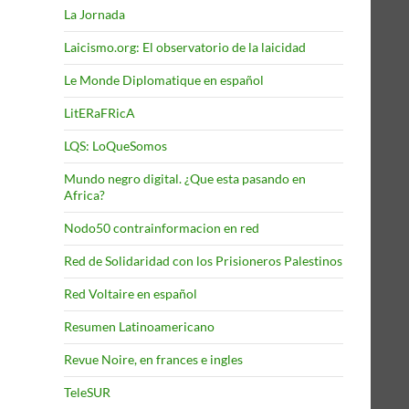
La Jornada
Laicismo.org: El observatorio de la laicidad
Le Monde Diplomatique en español
LitERaFRicA
LQS: LoQueSomos
Mundo negro digital. ¿Que esta pasando en
Africa?
Nodo50 contrainformacion en red
Red de Solidaridad con los Prisioneros Palestinos
Red Voltaire en español
Resumen Latinoamericano
Revue Noire, en frances e ingles
TeleSUR