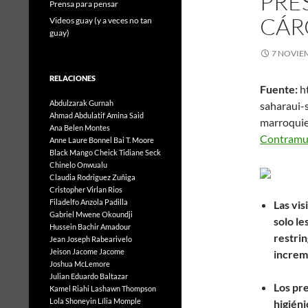
PRE
Prensa para pensar
CÁR
Videos guay (y a veces no tan
guay)
7 NOVIE
RELACIONES
Fuente:
h
Abdulzarak Gurnah
saharaui-
Ahmad Abdulatif
Amina Said
marr
Ana Belen Montes
Con
Anne Laure Bonnel
Bai T. Moore
Black Mango
Cheick Tidiane Seck
Chinelo Onwualu
Claudia Rodriguez Zuñiga
Cristopher Virlan Rios
Filadelfo Anzola Padilla
Las vis
Gabriel Mwene Okoundji
solo l
Hussein Bachir Amadour
restri
Jean Joseph Rabearivelo
Jeison Jacome Jacome
increme
Joshua McLemore
Julian Eduardo Baltazar
Los pre
Kamel Riahi
Lashawn Thompson
Lola Shoneyin
Lília Momple
higién