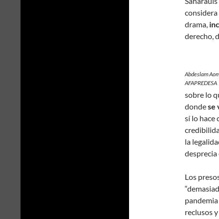
Saharauis
considera 
drama,
in
derecho, d
Abdeslam Aoma
AFAPREDESA
sobre lo q
donde
se 
sí lo hace
credibili
la legalid
desprecia 
Los presos
“demasiad
pandemia
reclusos y