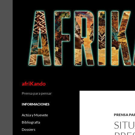
Saltar
al
contenido
Buscar
afriKando
Prensa para pensar
INFORMACIONES
PRENSA PA
Actúa y Muevete
SIT
Bibliografía
Dossiers