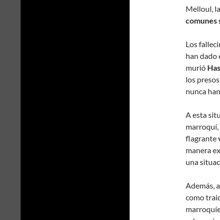
Melloul, 
comunes
Los fallec
han dado e
murió
Has
los presos
nunca han 
A esta sit
marroquí, 
flagrante
manera exp
una situac
Además, a
como traid
marroquí