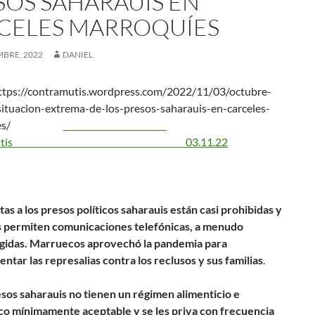
SOS SAHARAUIS EN
CELES MARROQUÍES
MBRE, 2022
DANIEL
ttps://contramutis.wordpress.com/2022/11/03/octubre-
situacion-extrema-de-los-presos-saharauis-en-carceles-
oquies/
tramutis 03.11.22
itas a los presos políticos saharauis están casi prohibidas y
es permiten comunicaciones telefónicas, a menudo
ngidas. Marruecos aprovechó la pandemia para
ntar las represalias contra los reclusos y sus familias
.
sos saharauis no tienen un régimen alimenticio e
ico mínimamente aceptable y se les priva con frecuencia