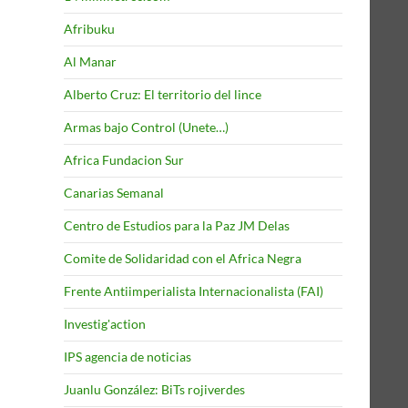
Afribuku
Al Manar
Alberto Cruz: El territorio del lince
Armas bajo Control (Unete…)
Africa Fundacion Sur
Canarias Semanal
Centro de Estudios para la Paz JM Delas
Comite de Solidaridad con el Africa Negra
Frente Antiimperialista Internacionalista (FAI)
Investig'action
IPS agencia de noticias
Juanlu González: BiTs rojiverdes