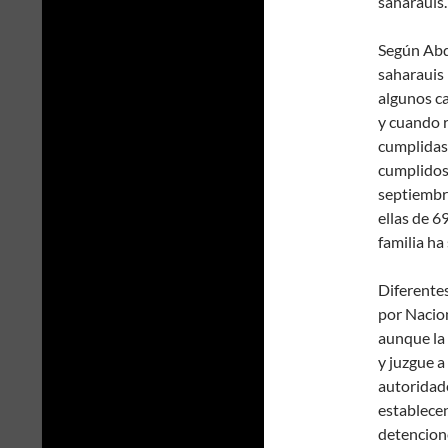
saharauis.
Según Abde
saharauis 
algunos ca
y cuando r
cumplidas.
cumplidos
septiembre
ellas de 6
familia ha
Diferentes
por Nacio
aunque la
y juzgue a
autoridad
establecen
detencione