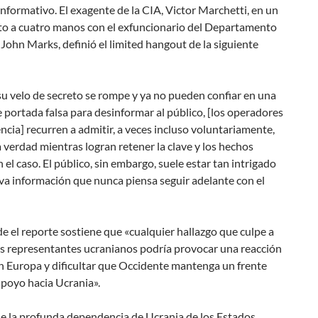
 informativo. El exagente de la CIA, Victor Marchetti, en un
ito a cuatro manos con el exfuncionario del Departamento
John Marks, definió el limited hangout de la siguiente
u velo de secreto se rompe y ya no pueden confiar en una
e portada falsa para desinformar al público, [los operadores
encia] recurren a admitir, a veces incluso voluntariamente,
a verdad mientras logran retener la clave y los hechos
 el caso. El público, sin embargo, suele estar tan intrigado
va información que nunca piensa seguir adelante con el
e el reporte sostiene que «cualquier hallazgo que culpe a
os representantes ucranianos podría provocar una reacción
n Europa y dificultar que Occidente mantenga un frente
apoyo hacia Ucrania».
de la profunda dependencia de Ucrania de los Estados