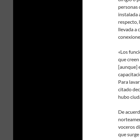
personas d
instalada 
respecto, 
llevada a 
conexiones
«Los func
que creen 
[aunque] e
capacitaci
Para lavar
citado de
hubo ciud
De acuerdo
norteameri
voceros di
que surge