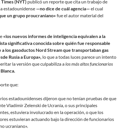
 Times (NYT)
publicó un reporte que cita un trabajo de
cia estadounidense
—no dice de cuál agencia—
el cual
que un grupo proucraniano»
fue el autor material del
ue
«los nuevos informes de inteligencia equivalen a la
ista significativa conocida sobre quién fue responsable
e a los gasoductos Nord Stream que transportaban gas
esde Rusia a Europa»,
lo que a todas luces parece un intento
ritar la versión que culpabiliza a
los más altos funcionarios
Blanca.
porte que:
rios estadounidenses dijeron que no tenían pruebas de que
nte Vladímir Zelenski de Ucrania, o sus principales
ntes, estuviera involucrado en la operación, o que los
res estuvieran actuando bajo la dirección de funcionarios
no ucraniano».