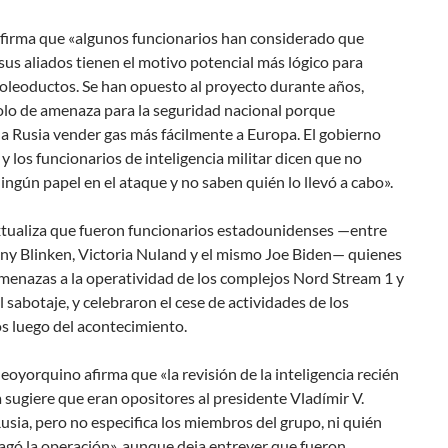
firma que «algunos funcionarios han considerado que
sus aliados tienen el motivo potencial más lógico para
 oleoductos. Se han opuesto al proyecto durante años,
olo de amenaza para la seguridad nacional porque
 a Rusia vender gas más fácilmente a Europa. El gobierno
y los funcionarios de inteligencia militar dicen que no
ingún papel en el ataque y no saben quién lo llevó a cabo».
tualiza que fueron funcionarios estadounidenses —entre
ony Blinken, Victoria Nuland y el mismo Joe Biden— quienes
menazas a la operatividad de los complejos Nord Stream 1 y
l sabotaje, y celebraron el cese de actividades de los
s luego del acontecimiento.
eoyorquino afirma que «la revisión de la inteligencia recién
 sugiere que eran opositores al presidente Vladímir V.
usia, pero no especifica los miembros del grupo, ni quién
pagó la operación», aunque deja entrever que fueron