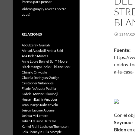
DEL
Prensa para pensar
STR
Videos guay (y a veces no tan
guay)
BLA
11 MARZ
RELACIONES
Abdulzarak Gurnah
Fuente:
Ahmad Abdulatif
Amina Said
Ana Belen Montes
https://w
Anne Laure Bonnel
Bai T. Moore
unidos-to
Black Mango
Cheick Tidiane Seck
a-la-
Chinelo Onwualu
Claudia Rodriguez Zuñiga
Mis
Cristopher Virlan Rios
8 
Filadelfo Anzola Padilla
Gabriel Mwene Okoundji
Hussein Bachir Amadour
Jean Joseph Rabearivelo
Jeison Jacome Jacome
Con el obj
Joshua McLemore
Julian Eduardo Baltazar
Seymour 
Kamel Riahi
Lashawn Thompson
Biden
en e
Lola Shoneyin
Lília Momple