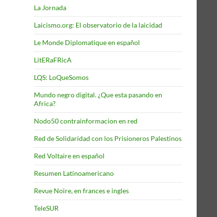
La Jornada
Laicismo.org: El observatorio de la laicidad
Le Monde Diplomatique en español
LitERaFRicA
LQS: LoQueSomos
Mundo negro digital. ¿Que esta pasando en
Africa?
Nodo50 contrainformacion en red
Red de Solidaridad con los Prisioneros Palestinos
Red Voltaire en español
Resumen Latinoamericano
Revue Noire, en frances e ingles
TeleSUR