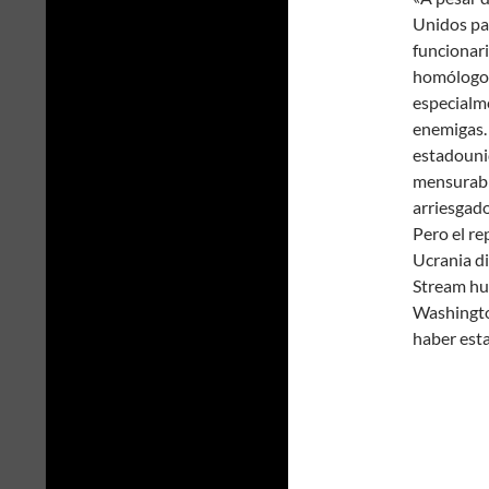
Unidos par
funcionar
homólogos
especialme
enemigas. 
estadouni
mensurable
arriesgado
Pero el re
Ucrania d
Stream hu
Washingto
haber esta