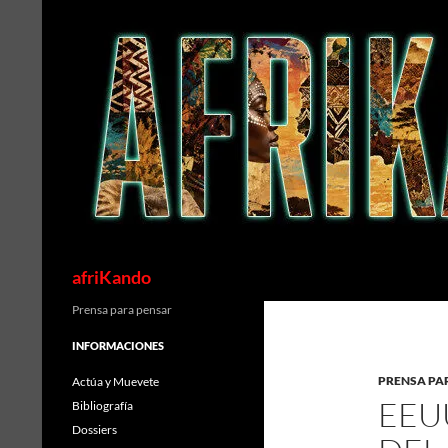
Saltar
al
contenido
Buscar
afriKando
Prensa para pensar
INFORMACIONES
PRENSA PA
Actúa y Muevete
EEU
Bibliografía
Dossiers