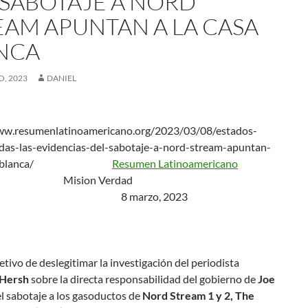
 SABOTAJE A NORD
EAM APUNTAN A LA CASA
NCA
O, 2023
DANIEL
ww.resumenlatinoamericano.org/2023/03/08/estados-
das-las-evidencias-del-sabotaje-a-nord-stream-apuntan-
casa-blanca/
Resumen Latinoamericano
ion Verdad
marzo, 2023
etivo de deslegitimar la investigación del periodista
Hersh
sobre la directa responsabilidad del gobierno de
Joe
l sabotaje a los gasoductos de
Nord Stream 1 y 2, The