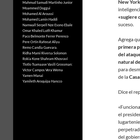
New York
Mahmud Samudi
Martinho Junior
Moammed Doggui
inteligen
Mohamed Al Aroussi
«sugiere 
Mohamed Lamin Haddi
suceso.
Namwall Serpell
Nze Esono Ebale
Omar Khaled Lutfi Khamur
Paco Belmonte Ferrer
Perenco
Agrega q
Pere Ortin
Rafeeat Aliyu
primera p
Remo Candia Guevara.
Ridha Mami
Riversa Solomon
del ataqu
Rokia Kone
Shahram Khosravi
natural d
Tlotlo Tsamaase
Vasili Grossman:
para desme
Víctor Campos Vera
Wema
Yamen Manai
de la
Casa 
Yamileth Aroquipa Hancco
Dice el re
«Funciona
el preside
lugartenie
perpetrado
del gobier