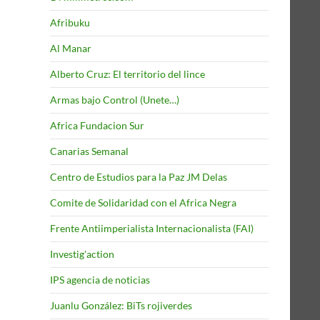
Afribuku
Al Manar
Alberto Cruz: El territorio del lince
Armas bajo Control (Unete…)
Africa Fundacion Sur
Canarias Semanal
Centro de Estudios para la Paz JM Delas
Comite de Solidaridad con el Africa Negra
Frente Antiimperialista Internacionalista (FAI)
Investig'action
IPS agencia de noticias
Juanlu González: BiTs rojiverdes