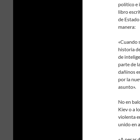
político e
libro escr
de Estado 
manera:
«Cuando s
historia d
de intelig
parte de l
dañinos en
por la nue
asunto».
No en bald
Kiev o a l
violenta e
unido en 
«A pesar 