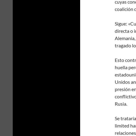
cuyas conc
coalición 
Sigue: «Cu
directa o 
Alemania, 
tragado lo
Esto contr
huella per
estadouni
Unidos an
presión en
conflictiv
Rusia.
Se tratarí
limited ha
relaciones