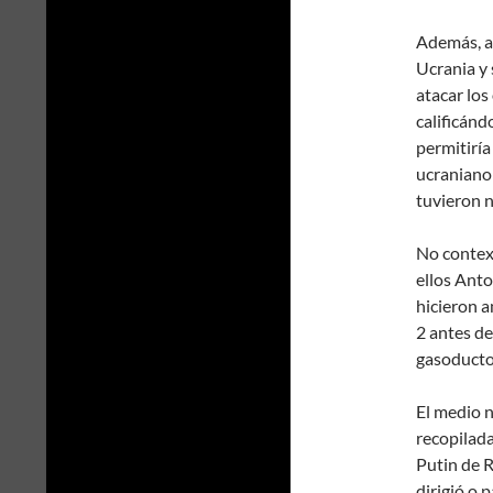
Además, a
Ucrania y 
atacar los
calificánd
permitiría
ucraniano 
tuvieron n
No contex
ellos Ant
hicieron a
2 antes de
gasoducto
El medio n
recopilada
Putin de R
dirigió o 