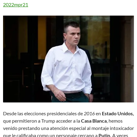
2022
mpr21
Desde las elecciones presidenciales de
2016
en
Estado Unidos,
que permitieron a Trump acceder a la
Casa Blanca
, hemos
venido prestando una atención especial al montaje intoxicador
que le calificaba como un personaje cercano a
Putin.
A veces