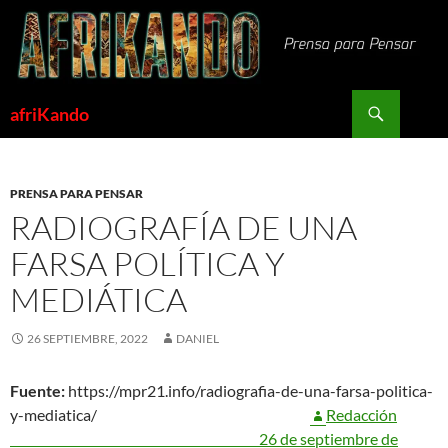
Saltar
al
contenido
Buscar
afriKando
PRENSA PARA PENSAR
RADIOGRAFÍA DE UNA
FARSA POLÍTICA Y
MEDIÁTICA
26 SEPTIEMBRE, 2022
DANIEL
Fuente:
https://mpr21.info/radiografia-de-una-farsa-politica-
y-mediatica/
Redacción
26 de septiembre de