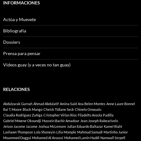
INFORMACIONES
Actúa y Muevete
Bibliografía
Dossiers
Prensa para pensar
Videos guay (y a veces no tan guay)
RELACIONES
Abdulzarak Gurnah
Ahmad Abdulatif
Amina Said
Ana Belen Montes
Anne Laure Bonnel
Bai T. Moore
Black Mango
Cheick Tidiane Seck
Chinelo Onwualu
Claudia Rodriguez Zuñiga
Cristopher Virlan Rios
Filadelfo Anzola Padilla
Gabriel Mwene Okoundji
Hussein Bachir Amadour
Jean Joseph Rabearivelo
Jeison Jacome Jacome
Joshua McLemore
Julian Eduardo Baltazar
Kamel Riahi
Lashawn Thompson
Lola Shoneyin
Lília Momple
Mahmud Samudi
Martinho Junior
Moammed Doggui
Mohamed Al Aroussi
Mohamed Lamin Haddi
Namwall Serpell