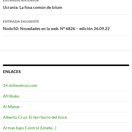
ENTRADA ANTERIOR
Navegación
Ucrania: La fosa común de Izium
de
ENTRADA SIGUIENTE
entradas
Nodo50: Novedades en la web. Nº 6826 – edición 26.09.22
ENLACES
14 milimetros.com
Afribuku
Al Manar
Alberto Cruz: El territorio del lince
Armas bajo Control (Unete…)