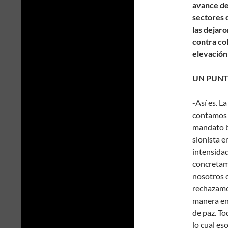
avance de 
sectores d
las dejar
contra co
elevación
UN PUNT
-Así es. L
contamos d
mandato br
sionista e
intensidad
concretame
nosotros 
rechazamo
manera eng
de paz. To
lo cual es