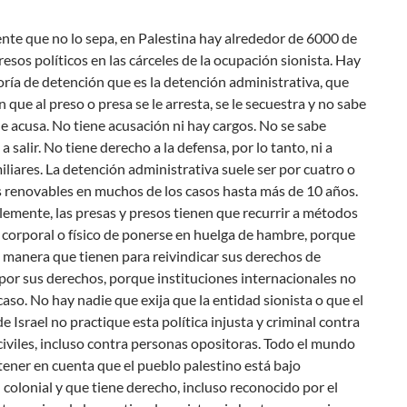
ente que no lo sepa, en Palestina hay alrededor de 6000 de
resos políticos en las cárceles de la ocupación sionista. Hay
ría de detención que es la detención administrativa, que
n que al preso o presa se le arresta, se le secuestra y no sabe
le acusa. No tiene acusación ni hay cargos. No se sabe
a salir. No tiene derecho a la defensa, por lo tanto, ni a
miliares. La detención administrativa suele ser por cuatro o
s renovables en muchos de los casos hasta más de 10 años.
emente, las presas y presos tienen que recurrir a métodos
 corporal o físico de ponerse en huelga de hambre, porque
a manera que tienen para reivindicar sus derechos de
por sus derechos, porque instituciones internacionales no
caso. No hay nadie que exija que la entidad sionista o que el
e Israel no practique esta política injusta y criminal contra
iviles, incluso contra personas opositoras. Todo el mundo
tener en cuenta que el pueblo palestino está bajo
colonial y que tiene derecho, incluso reconocido por el