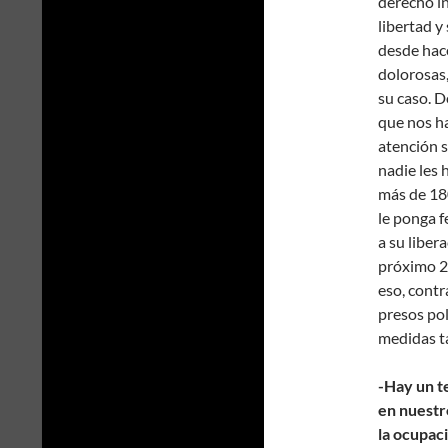
derecho in
libertad y
desde hace
dolorosas,
su caso. D
que nos h
atención s
nadie les
más de 180
le ponga f
a su liber
próximo 2
eso, contr
presos pol
medidas ta
-Hay un 
en nuestro
la ocupac