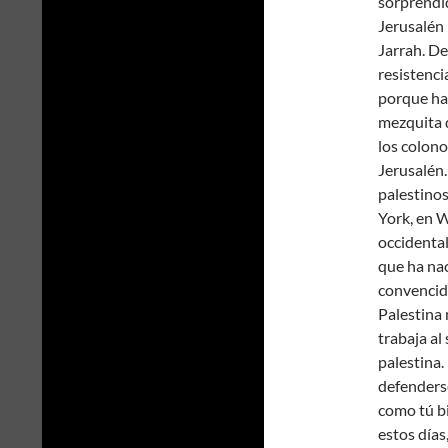
sorprendid
Jerusalén 
Jarrah. D
resistenci
porque hab
mezquita 
los colono
Jerusalén.
palestinos
York, en W
occidental
que ha na
convencido
Palestina 
trabaja al
palestina.
defenderse
como tú bi
estos días