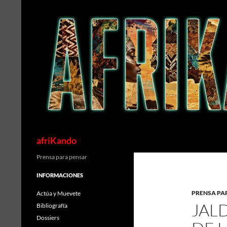
Saltar
al
contenido
Buscar
afriKando
Prensa para pensar
INFORMACIONES
PRENSA PA
Actúa y Muevete
JAL
Bibliografía
Dossiers