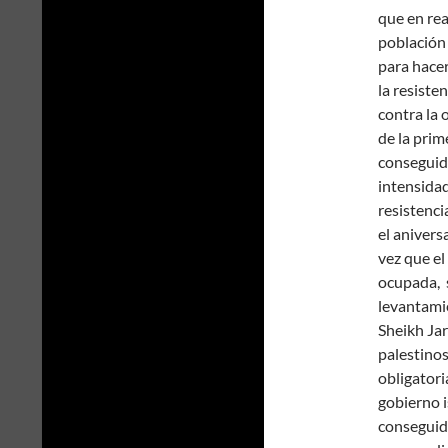
que en rea
población
para hacer
la resiste
contra la
de la prim
conseguid
intensidad
resistenci
el anivers
vez que el
ocupada, 
levantamie
Sheikh Ja
palestinos
obligatori
gobierno i
conseguido