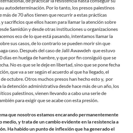
ternacional, de practicar la resistencia hasta conseguir su
 su autodeterminación. Por lo tanto, los presos palestinos
 más de 70 años tienen que recurrir a estas prácticas
 y sacrificios que ellos hacen para llamar la atención sobre
esde Samidún y desde otras instituciones u organizaciones
acemos eco de lo que está pasando, intentamos llamar la
obre sus casos, de lo contrario se pueden morir sin que
 haga caso. Después del caso de Jalil Awawdeh que estuvo
 días en huelga de hambre, y que por fin consiguió que se
echa. No es que se le deje en libertad, sino que se pone fecha
ación, que va a ser según el acuerdo al que ha llegado, el
 de octubre. Otros muchos presos han hecho esto y, por
a la detención administrativa desde hace más de un año, los
íticos palestinos, vienen llevando a cabo una serie de
mbién para exigir que se acabe con esta presión.
tema que nosotros estamos encarando permanentemente
 medio, y trata de un cambio evidente en la resistencia a
ión. Ha habido un punto de inflexión que ha generado el