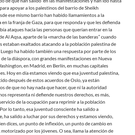
o de que han salido en las manifestaciones y han ido hasta
para apoyar a los palestinos del barrio de Sheikh
esde ese mismo barrio han habido llamamientos a la
a en la franja de Gaza, para que responda y que les defienda
ía ataques hacia las personas que querían entrar en la
de Al Aqsa, aparte de la «marcha de las banderas” cuando
s estaban exaltados atacando a la población palestina de
 Luego ha habido también una respuesta por parte de los
 de la diáspora, con grandes manifestaciones en Nueva
ashington, en Madrid, en Berlín, en muchas capitales
es. Hoy en día estamos viendo que esa juventud palestina,
cido después de estos acuerdos de Oslo, ya están
s de que no hay nada que hacer, que ni la autoridad
nos representa ni defiende nuestros derechos, es más,
 servicio de la ocupación para reprimir a la población
 Por lo tanto, esa juventud consciente ha salido a
, ha salido a luchar por sus derechos y estamos viendo,
en dices, un punto de inflexión, un punto de cambio en
, motorizado por los jóvenes. O sea, llama la atención de