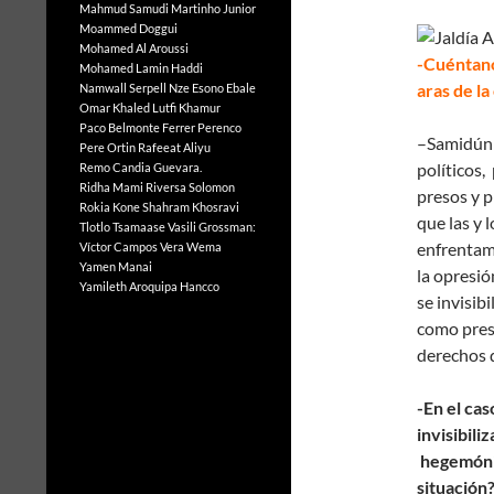
Mahmud Samudi
Martinho Junior
Moammed Doggui
Mohamed Al Aroussi
-Cuéntano
Mohamed Lamin Haddi
aras de la
Namwall Serpell
Nze Esono Ebale
Omar Khaled Lutfi Khamur
Paco Belmonte Ferrer
Perenco
–Samidún 
Pere Ortin
Rafeeat Aliyu
políticos
Remo Candia Guevara.
Ridha Mami
Riversa Solomon
presos y 
Rokia Kone
Shahram Khosravi
que las y 
Tlotlo Tsamaase
Vasili Grossman:
enfrentami
Víctor Campos Vera
Wema
Yamen Manai
la opresió
Yamileth Aroquipa Hancco
se invisib
como preso
derechos 
-En el cas
invisibili
hegemónic
situación