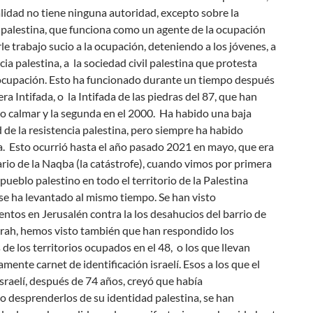
lidad no tiene ninguna autoridad, excepto sobre la
 palestina, que funciona como un agente de la ocupación
le trabajo sucio a la ocupación, deteniendo a los jóvenes, a
ncia palestina, a la sociedad civil palestina que protesta
 ocupación. Esto ha funcionado durante un tiempo después
era Intifada, o la Intifada de las piedras del 87, que han
o calmar y la segunda en el 2000. Ha habido una baja
 de la resistencia palestina, pero siempre ha habido
a. Esto ocurrió hasta el año pasado 2021 en mayo, que era
ario de la Naqba (la catástrofe), cuando vimos por primera
 pueblo palestino en todo el territorio de la Palestina
se ha levantado al mismo tiempo. Se han visto
ntos en Jerusalén contra la los desahucios del barrio de
rrah, hemos visto también que han respondido los
 de los territorios ocupados en el 48, o los que llevan
amente carnet de identificación israelí. Esos a los que el
sraelí, después de 74 años, creyó que había
 desprenderlos de su identidad palestina, se han