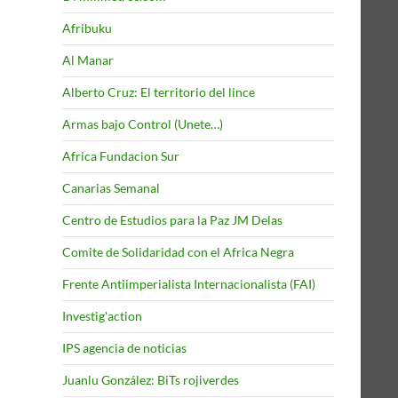
Afribuku
Al Manar
Alberto Cruz: El territorio del lince
Armas bajo Control (Unete…)
Africa Fundacion Sur
Canarias Semanal
Centro de Estudios para la Paz JM Delas
Comite de Solidaridad con el Africa Negra
Frente Antiimperialista Internacionalista (FAI)
Investig'action
IPS agencia de noticias
Juanlu González: BiTs rojiverdes