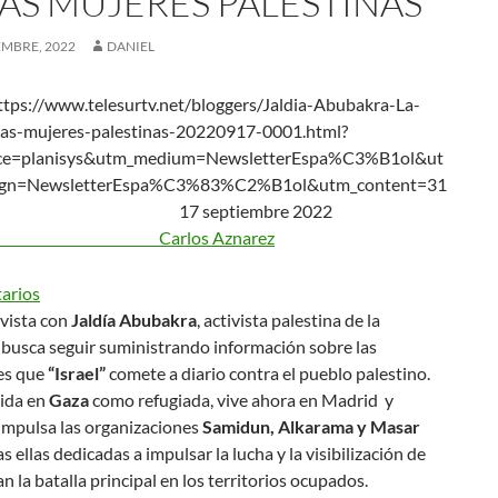
LAS MUJERES PALESTINAS
EMBRE, 2022
DANIEL
tps://www.telesurtv.net/bloggers/Jaldia-Abubakra-La-
las-mujeres-palestinas-20220917-0001.html?
ce=planisys&utm_medium=NewsletterEspa%C3%B1ol&ut
gn=NewsletterEspa%C3%83%C2%B1ol&utm_content=31
septiembre 2022
los Aznarez
evista con
Jaldía Abubakra
, activista palestina de la
busca seguir suministrando información sobre las
es que
“Israel”
comete a diario contra el pueblo palestino.
cida en
Gaza
como refugiada, vive ahora en Madrid y
 impulsa las organizaciones
Samidun, Alkarama y Masar
s ellas dedicadas a impulsar la lucha y la visibilización de
n la batalla principal en los territorios ocupados.