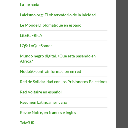
La Jornada
Laicismo.org: El observatorio de la laicidad
Le Monde Diplomatique en español
LitERaFRicA
LQS: LoQueSomos
Mundo negro digital. ¿Que esta pasando en
Africa?
Nodo50 contrainformacion en red
Red de Solidaridad con los Prisioneros Palestinos
Red Voltaire en español
Resumen Latinoamericano
Revue Noire, en frances e ingles
TeleSUR