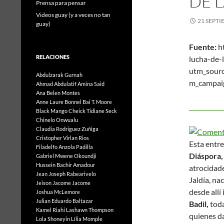
DE 
Prensa para pensar
Videos guay (y a veces no tan
21 SEPTI
guay)
Fuente:
ht
RELACIONES
lucha-de-
utm_sour
Abdulzarak Gurnah
m_campai
Ahmad Abdulatif
Amina Said
Ana Belen Montes
17 
Anne Laure Bonnel
Bai T. Moore
Car
Black Mango
Cheick Tidiane Seck
Chinelo Onwualu
Claudia Rodriguez Zuñiga
Cristopher Virlan Rios
Esta entr
Filadelfo Anzola Padilla
Diáspora,
Gabriel Mwene Okoundji
Hussein Bachir Amadour
atrocidad
Jean Joseph Rabearivelo
Jaldía, na
Jeison Jacome Jacome
desde allí
Joshua McLemore
Julian Eduardo Baltazar
Badil,
toda
Kamel Riahi
Lashawn Thompson
quienes da
Lola Shoneyin
Lília Momple