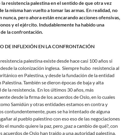
la resistencia palestina en el sentido de que otra vez
e la misma han vuelto a tomar las armas. En realidad, no
on nunca, pero ahora están encarando acciones ofensivas,
lonos y el ejército. Indudablemente ha habido una
 de la confrontación.
O DE INFLEXIÓN EN LA CONFRONTACIÓN
a resistencia palestina existe desde hace casi 100 años si
esde la colonización inglesa. Siempre hubo resistencia al
itánico en Palestina, y desde la fundación de la entidad
n Palestina. También se dieron épocas de baja y alta
 de la resistencia. En los últimos 30 años, más
nte desde la firma de los acuerdos de Oslo, en lo cuales
como Samidún y otras entidades estamos en contra y
s contundentemente, pues se ha intentado de alguna
añar al pueblo palestino con eso eso de las negociaciones
do el mundo quiere la paz, pero ¿paz a cambio de qué?, con
os acuerdos de Oslo han traído a una autoridad palestina,