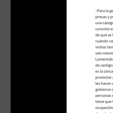
-Para la g
presas y p
una catego
consiste e
de qué se 
cuándo va 
visitas fa
seis mese
Lamentabl
de castigo
es la únic
protestar 
les hacen 
gobierno d
personas c
tiene que 
ocupación 