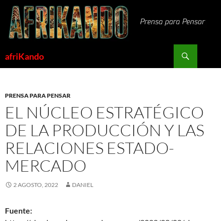
Saltar
al
contenido
Buscar
afriKando
PRENSA PARA PENSAR
EL NÚCLEO ESTRATÉGICO
DE LA PRODUCCIÓN Y LAS
RELACIONES ESTADO-
MERCADO
2 AGOSTO, 2022
DANIEL
Fuente: