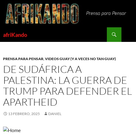
Saltar
al
contenido
Buscar
afriKando
PRENSA PARA PENSAR
,
VIDEOS GUAY (Y A VECES NO TAN GUAY)
DE SUDÁFRICA A
PALESTINA: LA GUERRA DE
TRUMP PARA DEFENDER EL
APARTHEID
13 FEBRERO, 2025
DANIEL