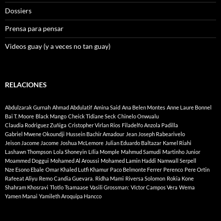
Dossiers
Prensa para pensar
Videos guay (y a veces no tan guay)
RELACIONES
Abdulzarak Gurnah
Ahmad Abdulatif
Amina Said
Ana Belen Montes
Anne Laure Bonnel
Bai T. Moore
Black Mango
Cheick Tidiane Seck
Chinelo Onwualu
Claudia Rodriguez Zuñiga
Cristopher Virlan Rios
Filadelfo Anzola Padilla
Gabriel Mwene Okoundji
Hussein Bachir Amadour
Jean Joseph Rabearivelo
Jeison Jacome Jacome
Joshua McLemore
Julian Eduardo Baltazar
Kamel Riahi
Lashawn Thompson
Lola Shoneyin
Lília Momple
Mahmud Samudi
Martinho Junior
Moammed Doggui
Mohamed Al Aroussi
Mohamed Lamin Haddi
Namwall Serpell
Nze Esono Ebale
Omar Khaled Lutfi Khamur
Paco Belmonte Ferrer
Perenco
Pere Ortin
Rafeeat Aliyu
Remo Candia Guevara.
Ridha Mami
Riversa Solomon
Rokia Kone
Shahram Khosravi
Tlotlo Tsamaase
Vasili Grossman:
Víctor Campos Vera
Wema
Yamen Manai
Yamileth Aroquipa Hancco