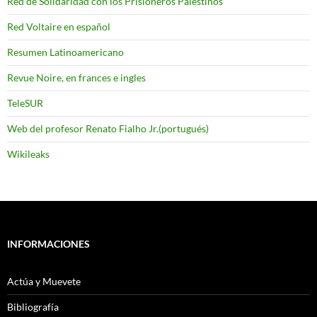
Red de Solidaridad con los Prisioneros Palestinos
Red Voltaire en español
Resumen Latinoamericano
Revue Noire, en frances e ingles
TeleSUR
Web del profesor Renato Fialho Jr.(portugués)
Wikileaks
INFORMACIONES
Actúa y Muevete
Bibliografía