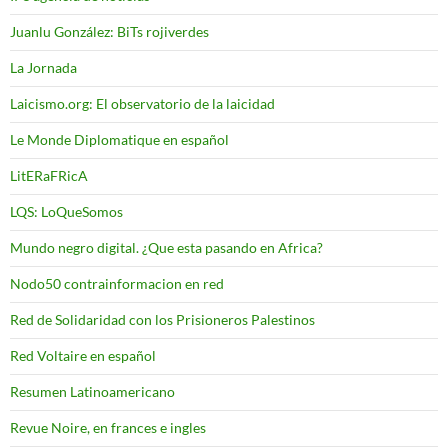
Juanlu González: BiTs rojiverdes
La Jornada
Laicismo.org: El observatorio de la laicidad
Le Monde Diplomatique en español
LitERaFRicA
LQS: LoQueSomos
Mundo negro digital. ¿Que esta pasando en Africa?
Nodo50 contrainformacion en red
Red de Solidaridad con los Prisioneros Palestinos
Red Voltaire en español
Resumen Latinoamericano
Revue Noire, en frances e ingles