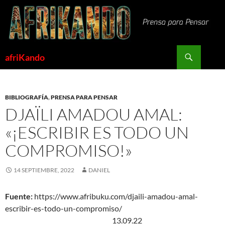
Saltar
al
contenido
Buscar
afriKando
BIBLIOGRAFÍA
,
PRENSA PARA PENSAR
DJAÏLI AMADOU AMAL:
«¡ESCRIBIR ES TODO UN
COMPROMISO!»
14 SEPTIEMBRE, 2022
DANIEL
Fuente:
https://www.afribuku.com/djaili-amadou-amal-
escribir-es-todo-un-compromiso/
13.09.22