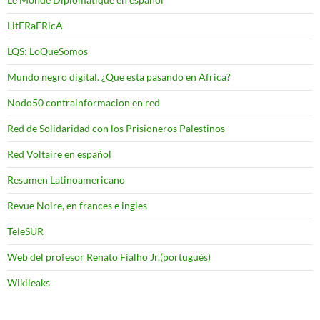
LitERaFRicA
LQS: LoQueSomos
Mundo negro digital. ¿Que esta pasando en Africa?
Nodo50 contrainformacion en red
Red de Solidaridad con los Prisioneros Palestinos
Red Voltaire en español
Resumen Latinoamericano
Revue Noire, en frances e ingles
TeleSUR
Web del profesor Renato Fialho Jr.(portugués)
Wikileaks