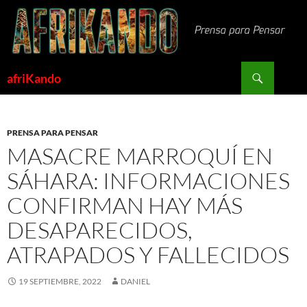
Saltar
al
contenido
Buscar
afriKando
PRENSA PARA PENSAR
MASACRE MARROQUÍ EN
SÁHARA: INFORMACIONES
CONFIRMAN HAY MÁS
DESAPARECIDOS,
ATRAPADOS Y FALLECIDOS
19 SEPTIEMBRE, 2022
DANIEL