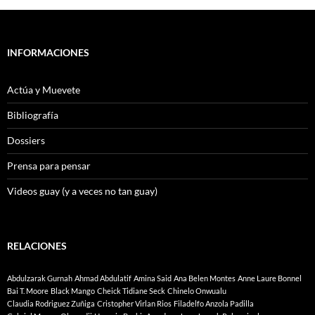
INFORMACIONES
Actúa y Muevete
Bibliografía
Dossiers
Prensa para pensar
Videos guay (y a veces no tan guay)
RELACIONES
Abdulzarak Gurnah
Ahmad Abdulatif
Amina Said
Ana Belen Montes
Anne Laure Bonnel
Bai T. Moore
Black Mango
Cheick Tidiane Seck
Chinelo Onwualu
Claudia Rodriguez Zuñiga
Cristopher Virlan Rios
Filadelfo Anzola Padilla