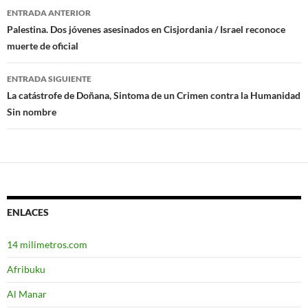
ENTRADA ANTERIOR
Navegación
Palestina. Dos jóvenes asesinados en Cisjordania / Israel reconoce
muerte de oficial
de
entradas
ENTRADA SIGUIENTE
La catástrofe de Doñana, Sintoma de un Crimen contra la Humanidad
Sin nombre
ENLACES
14 milimetros.com
Afribuku
Al Manar