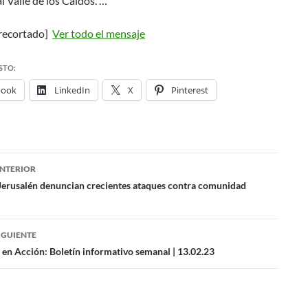
l Valle de los Caídos. …
recortado]
Ver todo el mensaje
STO:
book
LinkedIn
X
Pinterest
NTERIOR
ación
e Jerusalén denuncian crecientes ataques contra comunidad
das
IGUIENTE
 en Acción: Boletín informativo semanal | 13.02.23