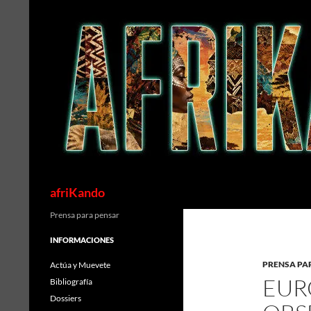
Saltar
al
contenido
Buscar
afriKando
Prensa para pensar
INFORMACIONES
PRENSA PA
Actúa y Muevete
EUR
Bibliografía
Dossiers