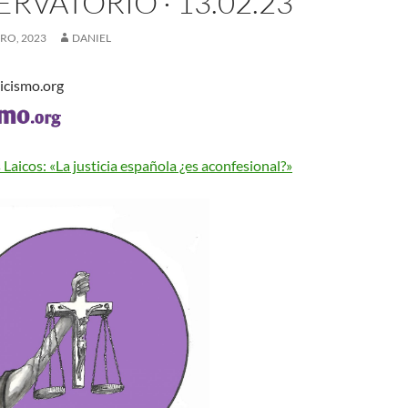
RVATORIO · 13.02.23
RO, 2023
DANIEL
icismo.org
aicos: «La justicia española ¿es aconfesional?»