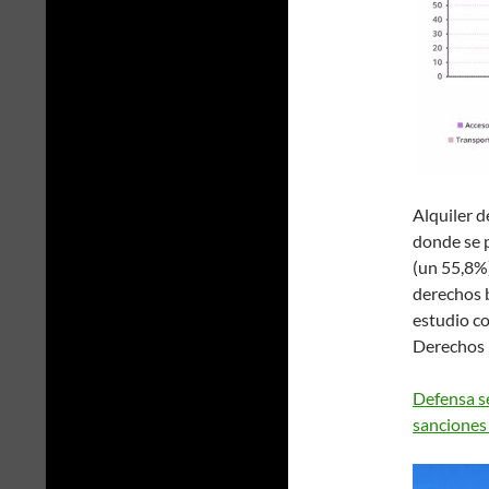
Alquiler d
donde se 
(un 55,8%
derechos b
estudio co
Derechos 
Defensa se
sanciones 