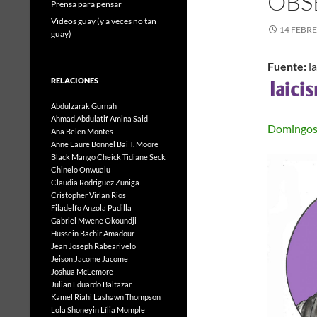
OBSE
Prensa para pensar
Videos guay (y a veces no tan
14 FEBRE
guay)
Fuente:
la
RELACIONES
Abdulzarak Gurnah
Ahmad Abdulatif
Amina Said
Domingos L
Ana Belen Montes
Anne Laure Bonnel
Bai T. Moore
Black Mango
Cheick Tidiane Seck
Chinelo Onwualu
Claudia Rodriguez Zuñiga
Cristopher Virlan Rios
Filadelfo Anzola Padilla
Gabriel Mwene Okoundji
Hussein Bachir Amadour
Jean Joseph Rabearivelo
Jeison Jacome Jacome
Joshua McLemore
Julian Eduardo Baltazar
Kamel Riahi
Lashawn Thompson
Lola Shoneyin
Lília Momple