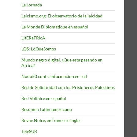
La Jornada
Laicismo.org: El observatorio de la laicidad
Le Monde Diplomatique en español
LitERaFRicA
LQS: LoQueSomos
Mundo negro digital. ¿Que esta pasando en
Africa?
Nodo50 contrainformacion en red
Red de Solidaridad con los Prisioneros Palestinos
Red Voltaire en español
Resumen Latinoamericano
Revue Noire, en frances e ingles
TeleSUR