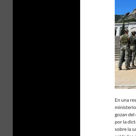
En una re
ministerio
gozan del
por la dic
sobre la s