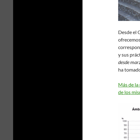
Desde el 
ofrecemo
correspond
y sus prác
desde mar
ha tomado 
Más de la
de los mi