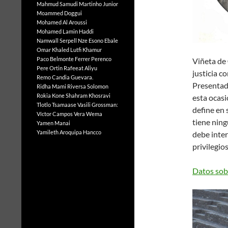
Mahmud Samudi
Martinho Junior
Moammed Doggui
Mohamed Al Aroussi
Mohamed Lamin Haddi
Namwall Serpell
Nze Esono Ebale
Omar Khaled Lutfi Khamur
Paco Belmonte Ferrer
Perenco
Viñeta de
Pere Ortin
Rafeeat Aliyu
justicia c
Remo Candia Guevara.
Presenta
Ridha Mami
Riversa Solomon
Rokia Kone
Shahram Khosravi
esta ocasi
Tlotlo Tsamaase
Vasili Grossman:
define en 
Víctor Campos Vera
Wema
tiene ning
Yamen Manai
Yamileth Aroquipa Hancco
debe inter
privilegio
Datos sobr