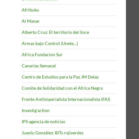
Afribuku
Al Manar
Alberto Cruz: El territorio del lince
Armas bajo Control (Unete…)
Africa Fundacion Sur
Canarias Semanal
Centro de Estudios para la Paz JM Delas
Comite de Solidaridad con el Africa Negra
Frente Antiimperialista Internacionalista (FAI)
Investig'action
IPS agencia de noticias
Juanlu González: BiTs rojiverdes