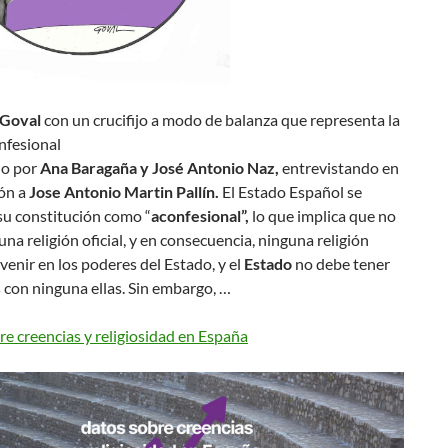
Goval
con un crucifijo a modo de balanza que representa la
onfesional
do por
Ana Baragaña y José Antonio Naz,
entrevistando en
ón a
Jose Antonio Martin Pallín.
El Estado Español se
su constitución como “
aconfesional”,
lo que implica que no
una religión oficial, y en consecuencia, ninguna religión
venir en los poderes del Estado, y el
Estado
no debe tener
s con ninguna ellas. Sin embargo, …
e creencias y religiosidad en España