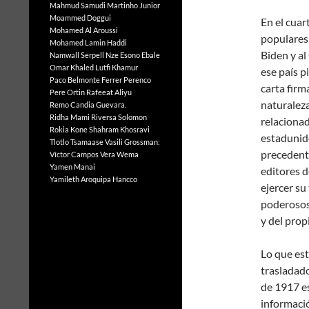
Mahmud Samudi
Martinho Junior
Moammed Doggui
En el cuar
Mohamed Al Aroussi
populares,
Mohamed Lamin Haddi
Biden y al
Namwall Serpell
Nze Esono Ebale
Omar Khaled Lutfi Khamur
ese país p
Paco Belmonte Ferrer
Perenco
carta firm
Pere Ortin
Rafeeat Aliyu
naturaleza
Remo Candia Guevara.
Ridha Mami
Riversa Solomon
relaciona
Rokia Kone
Shahram Khosravi
estadunide
Tlotlo Tsamaase
Vasili Grossman:
precedente
Víctor Campos Vera
Wema
Yamen Manai
editores d
Yamileth Aroquipa Hancco
ejercer su
poderosos 
y del prop
Lo que est
trasladado
de 1917 es
informació