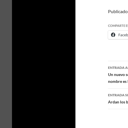
Publicado
COMPARTE E
Face
ENTRADA A
Naveg
Un nuevo so
nombre es 
de
entra
ENTRADA S
Ardan los 