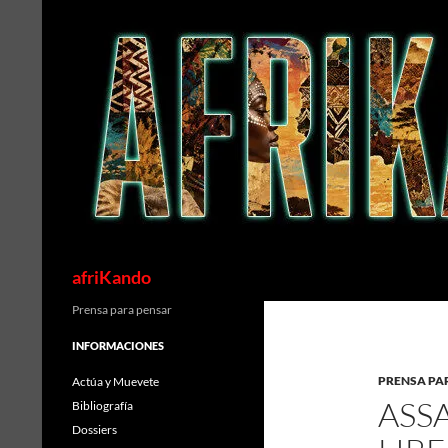
Saltar
al
contenido
Buscar
afriKando
Prensa para pensar
INFORMACIONES
PRENSA PA
Actúa y Muevete
ASS
Bibliografía
Dossiers