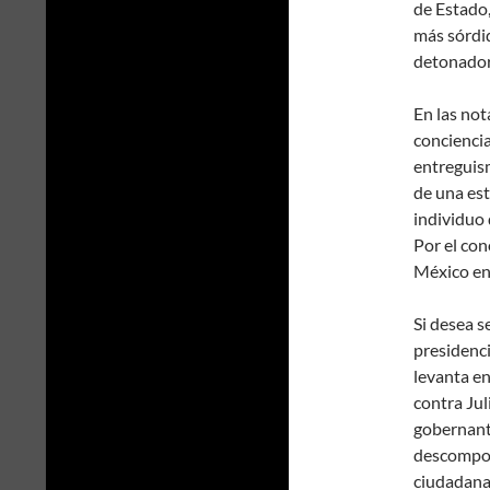
de Estado,
más sórdid
detonadora
En las not
conciencia
entreguism
de una est
individuo 
Por el con
México ent
Si desea 
presidenci
levanta en
contra Jul
gobernante
descomposi
ciudadana