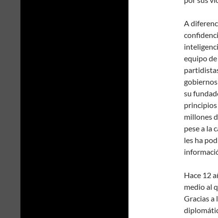
A diferenc
confidenci
inteligenc
equipo de 
partidista
gobiernos 
su fundado
principios
millones 
pese a la
les ha pod
informaci
Hace 12 añ
medio al q
Gracias a 
diplomáti