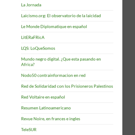
La Jornada
Laicismo.org: El observatorio de la laicidad
Le Monde Diplomatique en español
LitERaFRicA
LQS: LoQueSomos
Mundo negro digital. ¿Que esta pasando en
Africa?
Nodo50 contrainformacion en red
Red de Solidaridad con los Prisioneros Palestinos
Red Voltaire en español
Resumen Latinoamericano
Revue Noire, en frances e ingles
TeleSUR