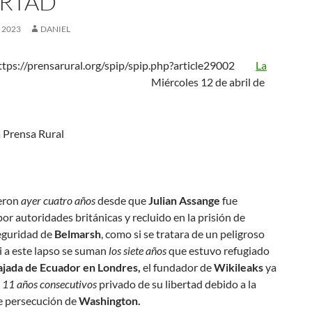
ERTAD
, 2023
DANIEL
ttps://prensarural.org/spip/spip.php?article29002
La
Miércoles 12 de abril de
eron
ayer cuatro años
desde que
Julian Assange
fue
or autoridades británicas y recluido en la prisión de
eguridad de
Belmarsh
, como si se tratara de un peligroso
Si a este lapso se suman
los siete años
que estuvo refugiado
jada de Ecuador en Londres,
el fundador de
Wikileaks
ya
o
11 años consecutivos
privado de su libertad debido a la
e persecución de
Washington.