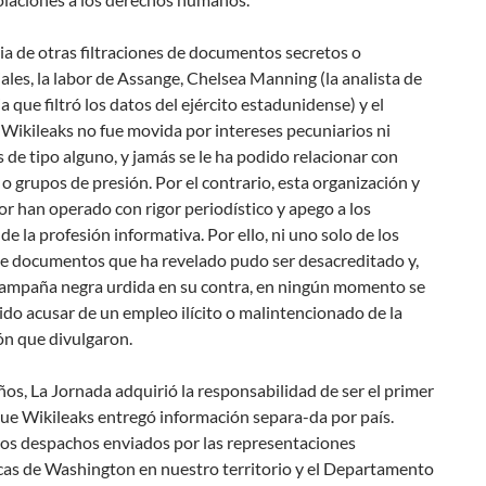
ia de otras filtraciones de documentos secretos o
ales, la labor de Assange, Chelsea Manning (la analista de
ia que filtró los datos del ejército estadunidense) y el
Wikileaks no fue movida por intereses pecuniarios ni
s de tipo alguno, y jamás se le ha podido relacionar con
o grupos de presión. Por el contrario, esta organización y
r han operado con rigor periodístico y apego a los
 de la profesión informativa. Por ello, ni uno solo de los
de documentos que ha revelado pudo ser desacreditado y,
 campaña negra urdida en su contra, en ningún momento se
ido acusar de un empleo ilícito o malintencionado de la
ón que divulgaron.
os, La Jornada adquirió la responsabilidad de ser el primer
ue Wikileaks entregó información separa-da por país.
los despachos enviados por las representaciones
cas de Washington en nuestro territorio y el Departamento