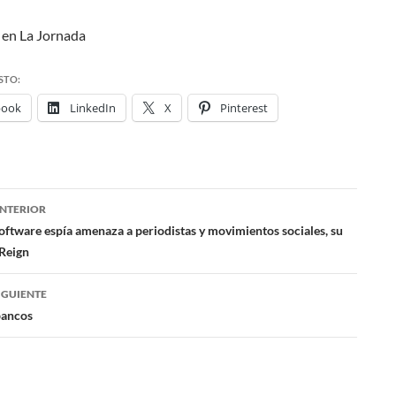
 en La Jornada
STO:
book
LinkedIn
X
Pinterest
NTERIOR
ación
ftware espía amenaza a periodistas y movimientos sociales, su
Reign
das
IGUIENTE
bancos