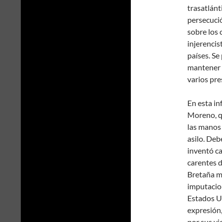
trasatlánt
persecució
sobre los 
injerenci
países. Se
mantener 
varios pr
En esta in
Moreno, qu
las manos 
asilo. Deb
inventó ca
carentes d
Bretaña m
imputacion
Estados U
expresión,
por sus vi