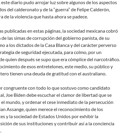
 este diario pudo arrojar luz sobre algunos de los aspectos
os del calderonato y de la “guerra” de Felipe Calderón,
 de la violencia que hasta ahora se padece.
as publicadas en estas páginas, la sociedad mexicana cobró
 de las simas de corrupción del gobierno panista, de su
o a los dictados de la Casa Blanca y del carácter perverso
rategia de seguridad ejecutada, para colmo, por un
de quien después se supo que era cómplice del narcotráfico.
ocimiento de esos entretelones, este medio, su público y
ero tienen una deuda de gratitud con el australiano.
ser congruente con todo lo que sostuvo como candidato
al, Joe Biden debe escuchar el clamor de libertad que se
 el mundo, y ordenar el cese inmediato de la persecución
ian Assange, quien merece el reconocimiento de los
s y la sociedad de Estados Unidos por exhibir la
ción de sus instituciones y contribuir así a la conciencia
.