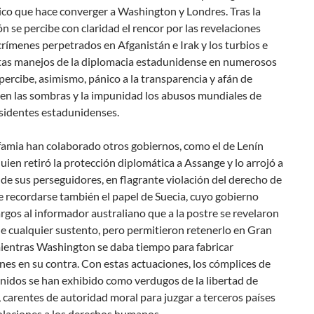
ico que hace converger a Washington y Londres. Tras la
n se percibe con claridad el rencor por las revelaciones
crímenes perpetrados en Afganistán e Irak y los turbios e
stas manejos de la diplomacia estadunidense en numerosos
 percibe, asimismo, pánico a la transparencia y afán de
en las sombras y la impunidad los abusos mundiales de
esidentes estadunidenses.
famia han colaborado otros gobiernos, como el de Lenín
ien retiró la protección diplomática a Assange y lo arrojó a
de sus perseguidores, en flagrante violación del derecho de
e recordarse también el papel de Suecia, cuyo gobierno
rgos al informador australiano que a la postre se revelaron
e cualquier sustento, pero permitieron retenerlo en Gran
ientras Washington se daba tiempo para fabricar
es en su contra. Con estas actuaciones, los cómplices de
nidos se han exhibido como verdugos de la libertad de
 carentes de autoridad moral para juzgar a terceros países
olaciones a los derechos humanos.