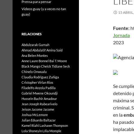
LIB
Prensa para pensar
Videos guay (y a veces no tan
15 ABRIL
guay)
Fuente:
h
RELACIONES
Jornada
2023
Abdulzarak Gurnah
Ahmad Abdulatif
Amina Said
Ana Belen Montes
Anne Laure Bonnel
Bai T. Moore
Black Mango
Cheick Tidiane Seck
Chinelo Onwualu
Claudia Rodriguez Zuñiga
Cristopher Virlan Rios
Se cumpli
Filadelfo Anzola Padilla
detenido p
Gabriel Mwene Okoundji
Hussein Bachir Amadour
máxima s
Jean Joseph Rabearivelo
criminal. 
Jeison Jacome Jacome
en la
emba
Joshua McLemore
Julian Eduardo Baltazar
ha pasad
Kamel Riahi
Lashawn Thompson
implacabl
Lola Shoneyin
Lília Momple