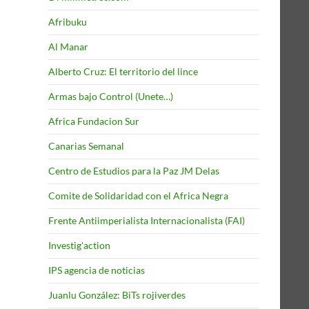
Afribuku
Al Manar
Alberto Cruz: El territorio del lince
Armas bajo Control (Unete…)
Africa Fundacion Sur
Canarias Semanal
Centro de Estudios para la Paz JM Delas
Comite de Solidaridad con el Africa Negra
Frente Antiimperialista Internacionalista (FAI)
Investig'action
IPS agencia de noticias
Juanlu González: BiTs rojiverdes