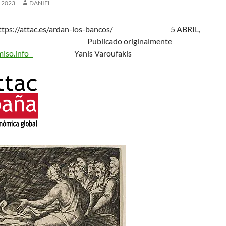
, 2023
DANIEL
ttps://attac.es/ardan-los-bancos/ 5 ABRIL,
 Publicado originalmente
miso.info
Yanis Varoufakis