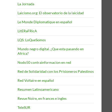
La Jornada
Laicismo.org: El observatorio de la laicidad
Le Monde Diplomatique en español
LitERaFRicA
LQS: LoQueSomos
Mundo negro digital. ¿Que esta pasando en
Africa?
Nodo50 contrainformacion en red
Red de Solidaridad con los Prisioneros Palestinos
Red Voltaire en español
Resumen Latinoamericano
Revue Noire, en frances e ingles
TeleSUR