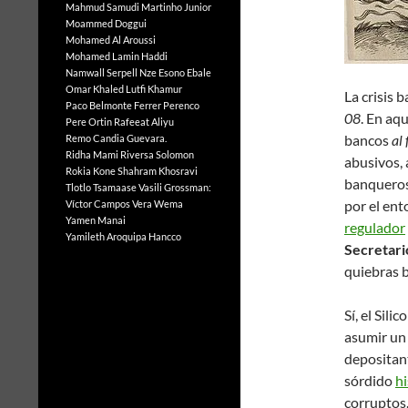
Mahmud Samudi
Martinho Junior
Moammed Doggui
Mohamed Al Aroussi
Mohamed Lamin Haddi
Namwall Serpell
Nze Esono Ebale
Omar Khaled Lutfi Khamur
La crisis 
Paco Belmonte Ferrer
Perenco
08
. En aq
Pere Ortin
Rafeeat Aliyu
bancos
al
Remo Candia Guevara.
Ridha Mami
Riversa Solomon
abusivos, 
Rokia Kone
Shahram Khosravi
banqueros
Tlotlo Tsamaase
Vasili Grossman:
por el ent
Víctor Campos Vera
Wema
Yamen Manai
regulador
Yamileth Aroquipa Hancco
Secretari
quiebras 
Sí, el Sil
asumir u
depositan
sórdido
hi
corruptos.