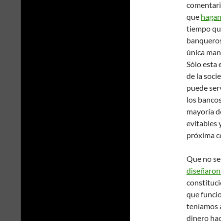
comentaris
que
hagan
tiempo que
banqueros 
única mane
Sólo esta 
de la soci
puede serv
los bancos
mayoría de
evitables 
próxima c
Que no se
diseñaron
constituci
que funcio
teníamos a
dinero hac