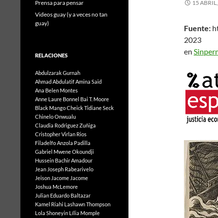
Prensa para pensar
15 ABRIL
Videos guay (y a veces no tan
guay)
Fuente:
h
2023
en
Sinper
RELACIONES
Abdulzarak Gurnah
Ahmad Abdulatif
Amina Said
Ana Belen Montes
Anne Laure Bonnel
Bai T. Moore
Black Mango
Cheick Tidiane Seck
Chinelo Onwualu
Claudia Rodriguez Zuñiga
Cristopher Virlan Rios
Filadelfo Anzola Padilla
Gabriel Mwene Okoundji
Hussein Bachir Amadour
Jean Joseph Rabearivelo
Jeison Jacome Jacome
Joshua McLemore
Julian Eduardo Baltazar
Kamel Riahi
Lashawn Thompson
Lola Shoneyin
Lília Momple