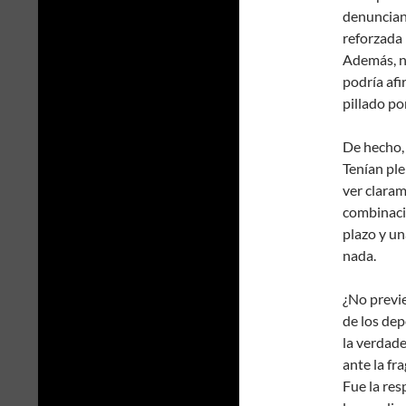
denuncian
reforzada 
Además, n
podría afi
pillado po
De hecho, 
Tenían ple
ver clara
combinació
plazo y un
nada.
¿No previe
de los dep
la verdade
ante la fr
Fue la res