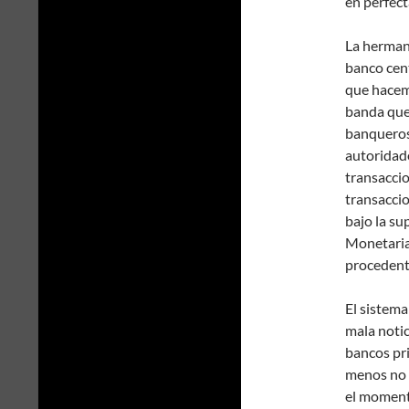
en perfect
La herman
banco cen
que hacemo
banda que 
banqueros 
autoridade
transaccio
transaccio
bajo la su
Monetaria
procedent
El sistema
mala notic
bancos pri
menos no 
el momento