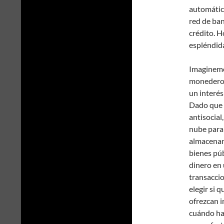
automático
red de ban
crédito. H
espléndida
Imaginemo
monedero d
un interés
Dado que e
antisocial
nube para 
almacenam
bienes púb
dinero en 
transaccio
elegir si 
ofrezcan i
cuándo hac