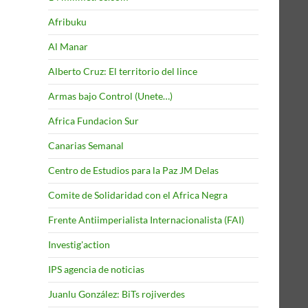
Afribuku
Al Manar
Alberto Cruz: El territorio del lince
Armas bajo Control (Unete…)
Africa Fundacion Sur
Canarias Semanal
Centro de Estudios para la Paz JM Delas
Comite de Solidaridad con el Africa Negra
Frente Antiimperialista Internacionalista (FAI)
Investig'action
IPS agencia de noticias
Juanlu González: BiTs rojiverdes