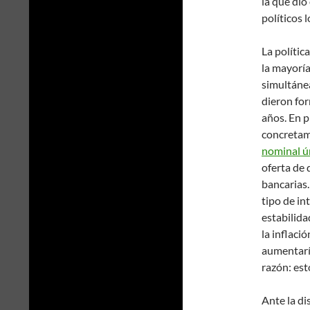
la que dio
políticos l
La polític
la mayoría
simultáne
dieron for
años. En p
concretam
nominal ú
oferta de 
bancarias
tipo de int
estabilida
la inflaci
aumentaría
razón: es
Ante la di