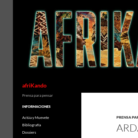
Saltar
al
contenido
Buscar
afriKando
Prensa para pensar
INFORMACIONES
PRENSA PA
Actúa y Muevete
ARD
Bibliografía
Dossiers