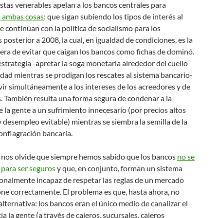
tas venerables apelan a los bancos centrales para
 ambas cosas
: que sigan subiendo los tipos de interés al
 continúan con la política de socialismo para los
posterior a 2008, la cual, en igualdad de condiciones, es la
ra de evitar que caigan los bancos como fichas de dominó.
estrategia -apretar la soga monetaria alrededor del cuello
edad mientras se prodigan los rescates al sistema bancario-
ir simultáneamente a los intereses de los acreedores y de
. También resulta una forma segura de condenar a la
 la gente a un sufrimiento innecesario (por precios altos
y desempleo evitable) mientras se siembra la semilla de la
onflagración bancaria.
 nos olvide que siempre hemos sabido que los bancos
no se
 para ser seguros
y que, en conjunto, forman un sistema
onalmente incapaz de respetar las reglas de un mercado
ne correctamente. El problema es que, hasta ahora, no
lternativa: los bancos eran el único medio de canalizar el
ia la gente (a través de cajeros, sucursales, cajeros