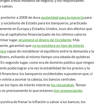
 origen a esos modelos de negocio, y los responsables
o sabían.
a posterior a 2008 de dura
austeridad para la mayoría
para
 y socialismo de Estado para los banqueros, practicada
amente en Europa y Estados Unidos, tuvo dos efectos que
ma al capitalismo financiarizado de los últimos catorce
rimer lugar,
envenenó el dinero de Occidente
. Más
ente, garantizó que
ya no existiera un tipo de interés
nico
capaz de restablecer el equilibrio entre la demanda y la
dinero, evitando al mismo tiempo una oleada de quiebras
. En segundo lugar, como era de dominio público que ningún
erés podía lograr a la vez la estabilidad de los precios y la
d financiera, los banqueros occidentales supusieron que, si
ón volvía a asomar la cabeza, los bancos centrales
n los tipos de interés mientras
los rescataban
. Tenían
to es precisamente lo que estamos
hoy presenciando
.
syuntiva de frenar la inflación o salvar a los bancos, los