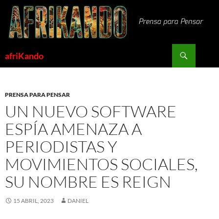
Saltar
al
contenido
Buscar
afriKando
PRENSA PARA PENSAR
UN NUEVO SOFTWARE
ESPÍA AMENAZA A
PERIODISTAS Y
MOVIMIENTOS SOCIALES,
SU NOMBRE ES REIGN
15 ABRIL, 2023
DANIEL