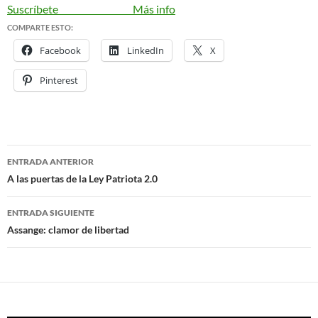
Suscríbete
Más info
COMPARTE ESTO:
Facebook
LinkedIn
X
Pinterest
ENTRADA ANTERIOR
Navegación
A las puertas de la Ley Patriota 2.0
de
ENTRADA SIGUIENTE
entradas
Assange: clamor de libertad