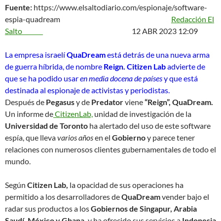
Fuente:
https://www.elsaltodiario.com/espionaje/software-
espia-quadream
Redacción El
Salto
12 ABR 2023 12:09
La empresa israelí
QuaDream
está detrás de una nueva arma
de guerra híbrida, de nombre
Reign. Citizen Lab
advierte de
que se ha podido usar
en media docena de países
y que está
destinada al espionaje de activistas y periodistas.
Después de
Pegasus
y de
Predator
viene
“Reign”, QuaDream.
Un informe de
CitizenLab,
unidad de investigación de la
Universidad de Toronto
ha alertado del uso de este software
espía, que lleva
varios años
en el
Gobierno
y parece tener
relaciones con numerosos clientes gubernamentales de todo el
mundo.
Según
Citizen Lab,
la opacidad de sus operaciones ha
permitido a los desarrolladores de
QuaDream
vender bajo el
radar sus productos a los
Gobiernos de Singapur, Arabia
Saudí, México y Ghana,
y ha ofrecido sus servicios a
Indonesia