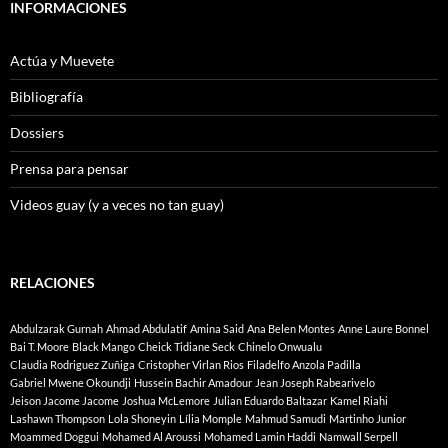
INFORMACIONES
Actúa y Muevete
Bibliografía
Dossiers
Prensa para pensar
Videos guay (y a veces no tan guay)
RELACIONES
Abdulzarak Gurnah
Ahmad Abdulatif
Amina Said
Ana Belen Montes
Anne Laure Bonnel
Bai T. Moore
Black Mango
Cheick Tidiane Seck
Chinelo Onwualu
Claudia Rodriguez Zuñiga
Cristopher Virlan Rios
Filadelfo Anzola Padilla
Gabriel Mwene Okoundji
Hussein Bachir Amadour
Jean Joseph Rabearivelo
Jeison Jacome Jacome
Joshua McLemore
Julian Eduardo Baltazar
Kamel Riahi
Lashawn Thompson
Lola Shoneyin
Lília Momple
Mahmud Samudi
Martinho Junior
Moammed Doggui
Mohamed Al Aroussi
Mohamed Lamin Haddi
Namwall Serpell