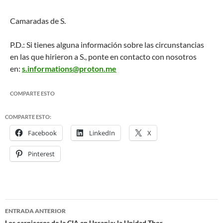
Camaradas de S.
P.D.: Si tienes alguna información sobre las circunstancias
en las que hirieron a S., ponte en contacto con nosotros
en:
s.informations@proton.me
COMPARTE ESTO
COMPARTE ESTO:
Facebook
LinkedIn
X
Pinterest
ENTRADA ANTERIOR
Los carniceros de la CIA en Ucrania: la Unidad Thor