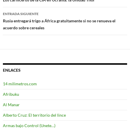
Navegación
de
ENTRADA SIGUIENTE
entradas
Rusia entregará trigo a África gratuitamente si no se renueva el
acuerdo sobre cereales
ENLACES
14 milimetros.com
Afribuku
Al Manar
Alberto Cruz: El territorio del lince
Armas bajo Control (Unete…)