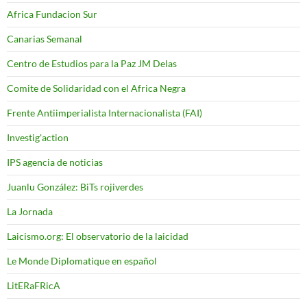
Africa Fundacion Sur
Canarias Semanal
Centro de Estudios para la Paz JM Delas
Comite de Solidaridad con el Africa Negra
Frente Antiimperialista Internacionalista (FAI)
Investig'action
IPS agencia de noticias
Juanlu González: BiTs rojiverdes
La Jornada
Laicismo.org: El observatorio de la laicidad
Le Monde Diplomatique en español
LitERaFRicA