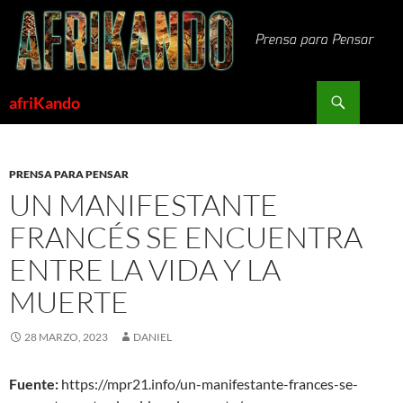
Saltar
al
contenido
Buscar
afriKando
PRENSA PARA PENSAR
UN MANIFESTANTE
FRANCÉS SE ENCUENTRA
ENTRE LA VIDA Y LA
MUERTE
28 MARZO, 2023
DANIEL
Fuente:
https://mpr21.info/un-manifestante-frances-se-