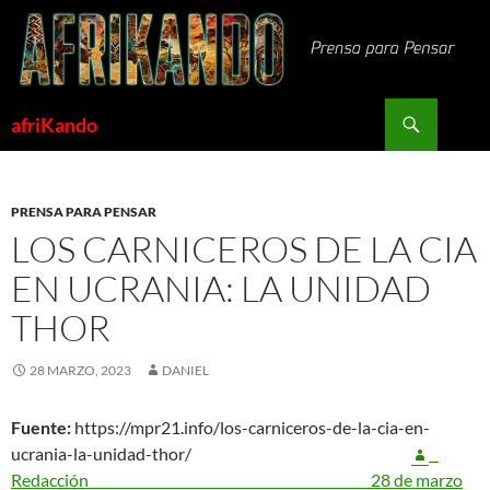
Saltar
al
contenido
Buscar
afriKando
PRENSA PARA PENSAR
LOS CARNICEROS DE LA CIA
EN UCRANIA: LA UNIDAD
THOR
28 MARZO, 2023
DANIEL
Fuente:
https://mpr21.info/los-carniceros-de-la-cia-en-
ucrania-la-unidad-thor/
Redacción
28 de marzo