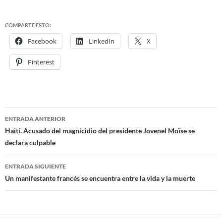
COMPARTE ESTO:
Facebook
LinkedIn
X
Pinterest
ENTRADA ANTERIOR
Navegación
Haití. Acusado del magnicidio del presidente Jovenel Moïse se
declara culpable
de
entradas
ENTRADA SIGUIENTE
Un manifestante francés se encuentra entre la vida y la muerte