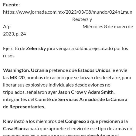
Fuente:
https://www.jornada.com.mx/2023/03/08/mundo/024n1mun
Reuters y
Afp Miércoles 8 de marzo de
2023, p. 24
Ejército de
Zelensky
jura vengar a soldado ejecutado por los
rusos
Washington. Ucrania
pretende que
Estados Unidos
le envíe
las
MK-20
, bombas de racimo que se lanzan desde el aire, para
liberar sus explosivos individuales desde aviones no
tripulados, señalaron ayer
Jason Crow y Adam Smith,
integrantes del
Comité de Servicios Armados de la Cámara
de Representantes.
Kiev
instó a los miembros del
Congreso
a que presionen a la
Casa Blanca
para que apruebe el envío de ese tipo de armas no
convencionales, aunque
no es seguro en absoluto
que el