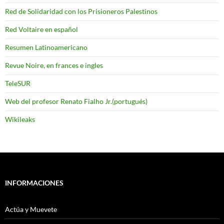
Red de Solidaridad con los Prisioneros Palestinos
Red Voltaire en español
Resumen Latinoamericano
Revue Noire, en frances e ingles
TeleSUR
Web del profesor Renato Fialho Jr.(portugués)
Wikileaks
INFORMACIONES
Actúa y Muevete