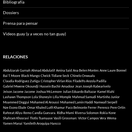
Bibliografía
Dossiers
Prensa para pensar
Videos guay (y a veces no tan guay)
RELACIONES
Abdulzarak Gurnah
Ahmad Abdulatif
Amina Said
Ana Belen Montes
Anne Laure Bonnel
Bai T. Moore
Black Mango
Cheick Tidiane Seck
Chinelo Onwualu
Claudia Rodriguez Zuñiga
Cristopher Virlan Rios
Filadelfo Anzola Padilla
Gabriel Mwene Okoundji
Hussein Bachir Amadour
Jean Joseph Rabearivelo
Jeison Jacome Jacome
Joshua McLemore
Julian Eduardo Baltazar
Kamel Riahi
Lashawn Thompson
Lola Shoneyin
Lília Momple
Mahmud Samudi
Martinho Junior
Moammed Doggui
Mohamed Al Aroussi
Mohamed Lamin Haddi
Namwall Serpell
Nze Esono Ebale
Omar Khaled Lutfi Khamur
Paco Belmonte Ferrer
Perenco
Pere Ortin
Rafeeat Aliyu
Remo Candia Guevara.
Ridha Mami
Riversa Solomon
Rokia Kone
Shahram Khosravi
Tlotlo Tsamaase
Vasili Grossman:
Víctor Campos Vera
Wema
Yamen Manai
Yamileth Aroquipa Hancco