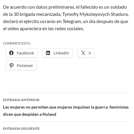
De acuerdo con datos preliminares, el fallecido es un soldado
de la 30 brigada mecanizada, Tymofiy Mykolayovych Shadura
,
declaró el ejército ucranio en Telegram, un día después de que
el vídeo apareciera en las redes sociales.
COMPARTE ESTO:
Facebook
LinkedIn
X
Pinterest
ENTRADA ANTERIOR
Navegación
Las mujeres no permiten que mujeres impulsen la guerra: feministas
dicen que despidan a Nuland
de
entradas
ENTRADA SIGUIENTE