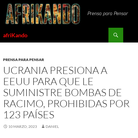
Saltar
al
contenido
Buscar
afriKando
PRENSA PARA PENSAR
UCRANIA PRESIONA A
EEUU PARA QUE LE
SUMINISTRE BOMBAS DE
RACIMO, PROHIBIDAS POR
123 PAÍSES
10 MARZO, 2023
DANIEL