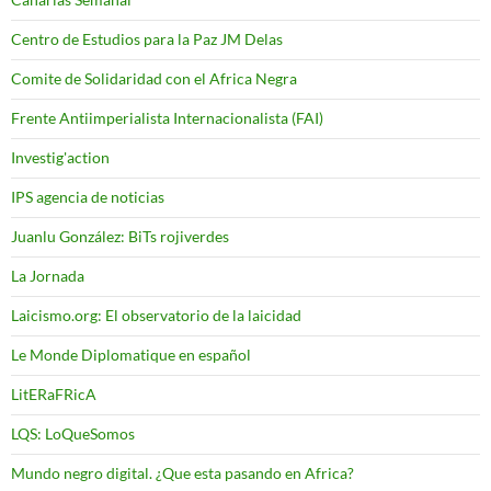
Centro de Estudios para la Paz JM Delas
Comite de Solidaridad con el Africa Negra
Frente Antiimperialista Internacionalista (FAI)
Investig'action
IPS agencia de noticias
Juanlu González: BiTs rojiverdes
La Jornada
Laicismo.org: El observatorio de la laicidad
Le Monde Diplomatique en español
LitERaFRicA
LQS: LoQueSomos
Mundo negro digital. ¿Que esta pasando en Africa?