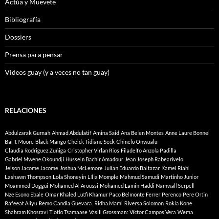
Actúa y Muevete
Bibliografía
Dossiers
Prensa para pensar
Videos guay (y a veces no tan guay)
RELACIONES
Abdulzarak Gurnah
Ahmad Abdulatif
Amina Said
Ana Belen Montes
Anne Laure Bonnel
Bai T. Moore
Black Mango
Cheick Tidiane Seck
Chinelo Onwualu
Claudia Rodriguez Zuñiga
Cristopher Virlan Rios
Filadelfo Anzola Padilla
Gabriel Mwene Okoundji
Hussein Bachir Amadour
Jean Joseph Rabearivelo
Jeison Jacome Jacome
Joshua McLemore
Julian Eduardo Baltazar
Kamel Riahi
Lashawn Thompson
Lola Shoneyin
Lília Momple
Mahmud Samudi
Martinho Junior
Moammed Doggui
Mohamed Al Aroussi
Mohamed Lamin Haddi
Namwall Serpell
Nze Esono Ebale
Omar Khaled Lutfi Khamur
Paco Belmonte Ferrer
Perenco
Pere Ortin
Rafeeat Aliyu
Remo Candia Guevara.
Ridha Mami
Riversa Solomon
Rokia Kone
Shahram Khosravi
Tlotlo Tsamaase
Vasili Grossman:
Víctor Campos Vera
Wema