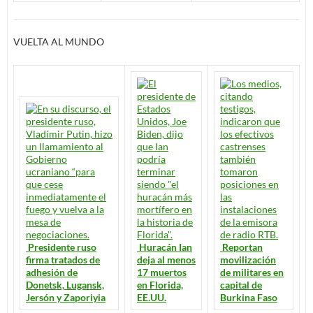
VUELTA AL MUNDO
Presidente ruso
Huracán Ian
Reportan
firma tratados de
deja al menos
movilización
adhesión de
17 muertos
de militares en
Donetsk, Lugansk,
en Florida,
capital de
Jersón y Zaporiyia
EE.UU.
Burkina Faso