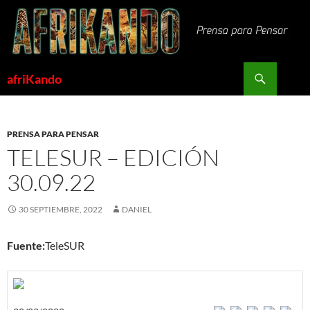
Saltar
al
contenido
Buscar
afriKando
PRENSA PARA PENSAR
TELESUR – EDICIÓN
30.09.22
30 SEPTIEMBRE, 2022
DANIEL
Fuente:
TeleSUR