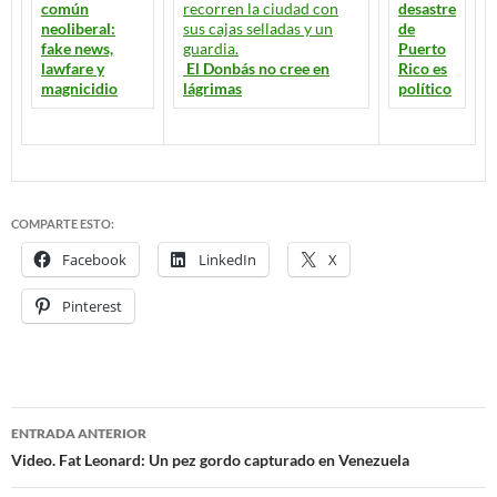
común
desastre
neoliberal:
de
fake news,
Puerto
lawfare y
El Donbás no cree en
Rico es
magnicidio
lágrimas
político
COMPARTE ESTO:
Facebook
LinkedIn
X
Pinterest
ENTRADA ANTERIOR
Navegación
Video. Fat Leonard: Un pez gordo capturado en Venezuela