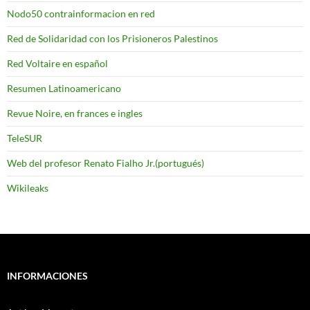
Nodo50 contrainformacion en red
Red de Solidaridad con los Prisioneros Palestinos
Red Voltaire en español
Resumen Latinoamericano
Revue Noire, en frances e ingles
TeleSUR
Web del profesor Renato Fialho Jr.(portugués)
Wikileaks
INFORMACIONES