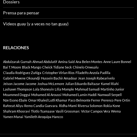
Dossiers
Prensa para pensar
Videos guay (y a veces no tan guay)
RELACIONES
Abdulzarak Gurnah
Ahmad Abdulatif
Amina Said
Ana Belen Montes
Anne Laure Bonnel
Bai T. Moore
Black Mango
Cheick Tidiane Seck
Chinelo Onwualu
Claudia Rodriguez Zuñiga
Cristopher Virlan Rios
Filadelfo Anzola Padilla
Gabriel Mwene Okoundji
Hussein Bachir Amadour
Jean Joseph Rabearivelo
Jeison Jacome Jacome
Joshua McLemore
Julian Eduardo Baltazar
Kamel Riahi
Lashawn Thompson
Lola Shoneyin
Lília Momple
Mahmud Samudi
Martinho Junior
Moammed Doggui
Mohamed Al Aroussi
Mohamed Lamin Haddi
Namwall Serpell
Nze Esono Ebale
Omar Khaled Lutfi Khamur
Paco Belmonte Ferrer
Perenco
Pere Ortin
Rafeeat Aliyu
Remo Candia Guevara.
Ridha Mami
Riversa Solomon
Rokia Kone
Shahram Khosravi
Tlotlo Tsamaase
Vasili Grossman:
Víctor Campos Vera
Wema
Yamen Manai
Yamileth Aroquipa Hancco