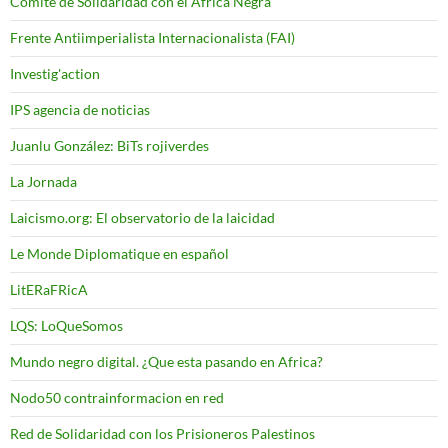
Comite de Solidaridad con el Africa Negra
Frente Antiimperialista Internacionalista (FAI)
Investig'action
IPS agencia de noticias
Juanlu González: BiTs rojiverdes
La Jornada
Laicismo.org: El observatorio de la laicidad
Le Monde Diplomatique en español
LitERaFRicA
LQS: LoQueSomos
Mundo negro digital. ¿Que esta pasando en Africa?
Nodo50 contrainformacion en red
Red de Solidaridad con los Prisioneros Palestinos