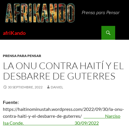
Saltar
al
contenido
Buscar
afriKando
PRENSA PARA PENSAR
LA ONU CONTRA HAITÍ Y EL
DESBARRE DE GUTERRES
30 SEPTIEMBRE, 2022
DANIEL
Fuente:
https://haitinominustah.wordpress.com/2022/09/30/la-onu-
contra-haiti-y-el-desbarre-de-guterres/
Narciso
Isa Conde. 30/09/2022