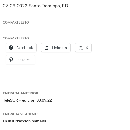
27-09-2022, Santo Domingo, RD
COMPARTE ESTO
COMPARTE ESTO:
Facebook
LinkedIn
X
Pinterest
ENTRADA ANTERIOR
Navegación
TeleSUR – edición 30.09.22
de
ENTRADA SIGUIENTE
entradas
La insurrección haitiana