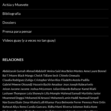
Actúa y Muevete
Bibliografía
Dossiers
Prensa para pensar
Videos guay (y a veces no tan guay)
RELACIONES
Abdulzarak Gurnah
Ahmad Abdulatif
Amina Said
Ana Belen Montes
Anne Laure Bonnel
Bai T. Moore
Black Mango
Cheick Tidiane Seck
Chinelo Onwualu
Claudia Rodriguez Zuñiga
Cristopher Virlan Rios
Filadelfo Anzola Padilla
Gabriel Mwene Okoundji
Hussein Bachir Amadour
Jean Joseph Rabearivelo
Jeison Jacome Jacome
Joshua McLemore
Julian Eduardo Baltazar
Kamel Riahi
Lashawn Thompson
Lola Shoneyin
Lília Momple
Mahmud Samudi
Martinho Junior
Moammed Doggui
Mohamed Al Aroussi
Mohamed Lamin Haddi
Namwall Serpell
Nze Esono Ebale
Omar Khaled Lutfi Khamur
Paco Belmonte Ferrer
Perenco
Pere Ortin
Rafeeat Aliyu
Remo Candia Guevara.
Ridha Mami
Riversa Solomon
Rokia Kone