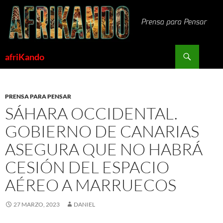
Saltar
al
contenido
Buscar
afriKando
PRENSA PARA PENSAR
SÁHARA OCCIDENTAL.
GOBIERNO DE CANARIAS
ASEGURA QUE NO HABRÁ
CESIÓN DEL ESPACIO
AÉREO A MARRUECOS
27 MARZO, 2023
DANIEL