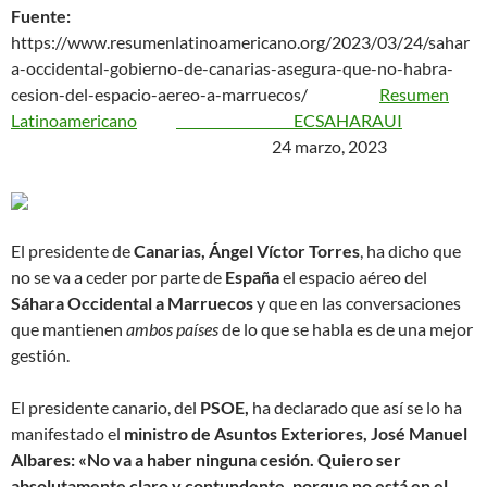
Fuente:
https://www.resumenlatinoamericano.org/2023/03/24/sahar
a-occidental-gobierno-de-canarias-asegura-que-no-habra-
cesion-del-espacio-aereo-a-marruecos/
Resumen
Latinoamericano
ECSAHARAUI
24 marzo, 2023
El presidente de
Canarias, Ángel Víctor Torres
, ha dicho que
no se va a ceder por parte de
España
el espacio aéreo del
Sáhara Occidental a Marruecos
y que en las conversaciones
que mantienen
ambos países
de lo que se habla es de una mejor
gestión.
El presidente canario, del
PSOE,
ha declarado que así se lo ha
manifestado el
ministro de Asuntos Exteriores, José Manuel
Albares: «No va a haber ninguna cesión. Quiero ser
absolutamente claro y contundente, porque no está en el