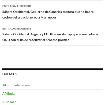
ENTRADA ANTERIOR
Navegación
Sáhara Occidental. Gobierno de Canarias asegura que no habrá
cesión del espacio aéreo a Marruecos
de
entradas
ENTRADA SIGUIENTE
Sáhara Occidental. Argelia y EE.UU acuerdan apoyar al enviado de
ONU con el fin de reactivar el proceso político
ENLACES
14 milimetros.com
Afribuku
Al Manar