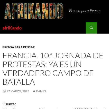
Saltar
al
contenido
Buscar
afriKando
PRENSA PARA PENSAR
FRANCIA. 10.ª JORNADA DE
PROTESTAS: YA ES UN
VERDADERO CAMPO DE
BATALLA
27 MARZO, 2023
DANIEL
Fuente: