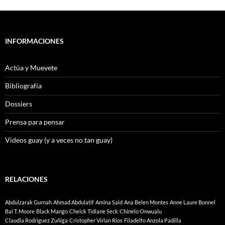
INFORMACIONES
Actúa y Muevete
Bibliografía
Dossiers
Prensa para pensar
Videos guay (y a veces no tan guay)
RELACIONES
Abdulzarak Gurnah
Ahmad Abdulatif
Amina Said
Ana Belen Montes
Anne Laure Bonnel
Bai T. Moore
Black Mango
Cheick Tidiane Seck
Chinelo Onwualu
Claudia Rodriguez Zuñiga
Cristopher Virlan Rios
Filadelfo Anzola Padilla