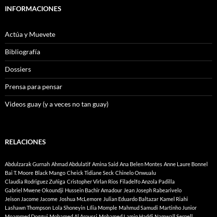
INFORMACIONES
Actúa y Muevete
Bibliografía
Dossiers
Prensa para pensar
Videos guay (y a veces no tan guay)
RELACIONES
Abdulzarak Gurnah
Ahmad Abdulatif
Amina Said
Ana Belen Montes
Anne Laure Bonnel
Bai T. Moore
Black Mango
Cheick Tidiane Seck
Chinelo Onwualu
Claudia Rodriguez Zuñiga
Cristopher Virlan Rios
Filadelfo Anzola Padilla
Gabriel Mwene Okoundji
Hussein Bachir Amadour
Jean Joseph Rabearivelo
Jeison Jacome Jacome
Joshua McLemore
Julian Eduardo Baltazar
Kamel Riahi
Lashawn Thompson
Lola Shoneyin
Lília Momple
Mahmud Samudi
Martinho Junior
Moammed Doggui
Mohamed Al Aroussi
Mohamed Lamin Haddi
Namwall Serpell