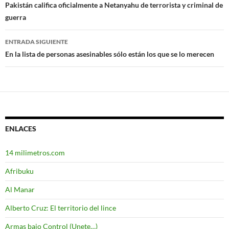
Navegación
Pakistán califica oficialmente a Netanyahu de terrorista y criminal de
guerra
de
entradas
ENTRADA SIGUIENTE
En la lista de personas asesinables sólo están los que se lo merecen
ENLACES
14 milimetros.com
Afribuku
Al Manar
Alberto Cruz: El territorio del lince
Armas bajo Control (Unete…)