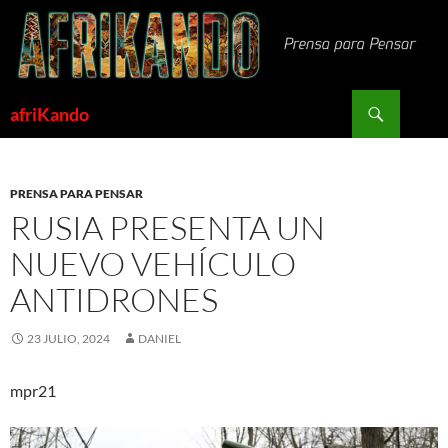
Saltar
al
contenido
Buscar
afriKando
PRENSA PARA PENSAR
RUSIA PRESENTA UN
NUEVO VEHÍCULO
ANTIDRONES
23 JULIO, 2024
DANIEL
mpr21