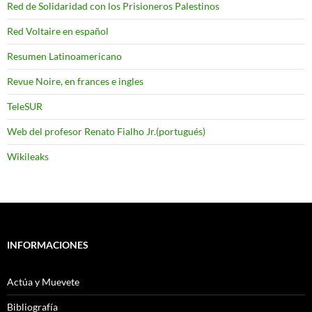
Red de Solidaridad con los Prisioneros Palestinos
Red Voltaire en español
Resumen Latinoamericano
Revue Noire, en frances e ingles
TeleSUR
Web del profesor Renato Fialho Jr.(portugués)
Wikileaks
INFORMACIONES
Actúa y Muevete
Bibliografía