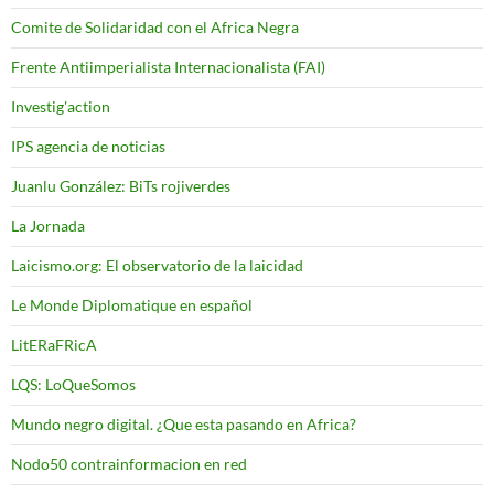
Comite de Solidaridad con el Africa Negra
Frente Antiimperialista Internacionalista (FAI)
Investig'action
IPS agencia de noticias
Juanlu González: BiTs rojiverdes
La Jornada
Laicismo.org: El observatorio de la laicidad
Le Monde Diplomatique en español
LitERaFRicA
LQS: LoQueSomos
Mundo negro digital. ¿Que esta pasando en Africa?
Nodo50 contrainformacion en red