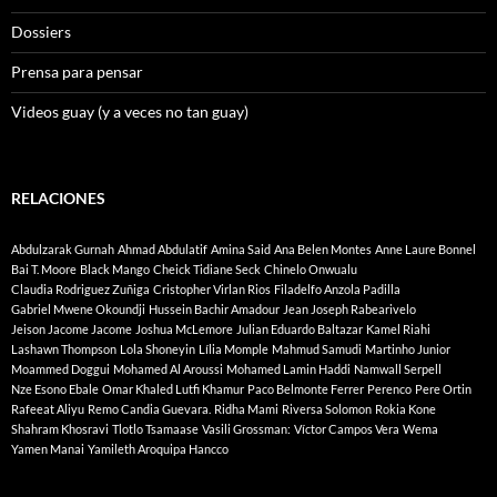
Dossiers
Prensa para pensar
Videos guay (y a veces no tan guay)
RELACIONES
Abdulzarak Gurnah
Ahmad Abdulatif
Amina Said
Ana Belen Montes
Anne Laure Bonnel
Bai T. Moore
Black Mango
Cheick Tidiane Seck
Chinelo Onwualu
Claudia Rodriguez Zuñiga
Cristopher Virlan Rios
Filadelfo Anzola Padilla
Gabriel Mwene Okoundji
Hussein Bachir Amadour
Jean Joseph Rabearivelo
Jeison Jacome Jacome
Joshua McLemore
Julian Eduardo Baltazar
Kamel Riahi
Lashawn Thompson
Lola Shoneyin
Lília Momple
Mahmud Samudi
Martinho Junior
Moammed Doggui
Mohamed Al Aroussi
Mohamed Lamin Haddi
Namwall Serpell
Nze Esono Ebale
Omar Khaled Lutfi Khamur
Paco Belmonte Ferrer
Perenco
Pere Ortin
Rafeeat Aliyu
Remo Candia Guevara.
Ridha Mami
Riversa Solomon
Rokia Kone
Shahram Khosravi
Tlotlo Tsamaase
Vasili Grossman:
Víctor Campos Vera
Wema
Yamen Manai
Yamileth Aroquipa Hancco