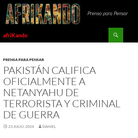
Saltar
al
contenido
Buscar
afriKando
PRENSA PARA PENSAR
PAKISTÁN CALIFICA
OFICIALMENTE A
NETANYAHU DE
TERRORISTA Y CRIMINAL
DE GUERRA
23 JULIO, 2024
DANIEL