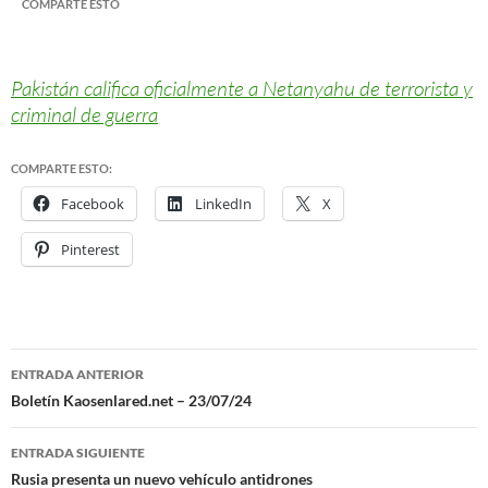
COMPARTE ESTO
Pakistán califica oficialmente a Netanyahu de terrorista y
criminal de guerra
COMPARTE ESTO:
Facebook
LinkedIn
X
Pinterest
ENTRADA ANTERIOR
Navegación
Boletín Kaosenlared.net – 23/07/24
de
ENTRADA SIGUIENTE
entradas
Rusia presenta un nuevo vehículo antidrones