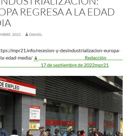
INDUSTRIALIZACIÓN:
OPA REGRESA A LA EDAD
IA
EMBRE, 2022
DANIEL
tps://mpr21.info/recesion-y-desindustrializacion-europa-
-la-edad-media/
Redacción
17 de septiembre de 2022
mpr21