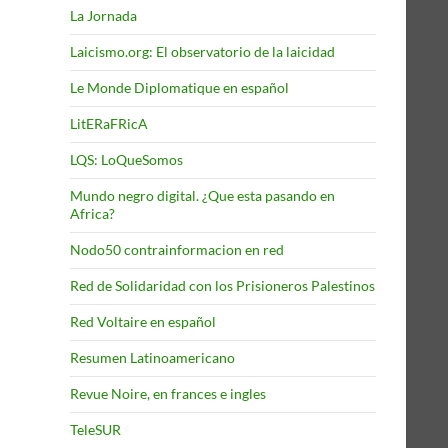
La Jornada
Laicismo.org: El observatorio de la laicidad
Le Monde Diplomatique en español
LitERaFRicA
LQS: LoQueSomos
Mundo negro digital. ¿Que esta pasando en
Africa?
Nodo50 contrainformacion en red
Red de Solidaridad con los Prisioneros Palestinos
Red Voltaire en español
Resumen Latinoamericano
Revue Noire, en frances e ingles
TeleSUR