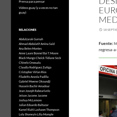
DES
Prensa para pensar
EUR
Videos guay (y a veces no tan
guay)
MED
18 SEPTI
RELACIONES
Abdulzarak Gurnah
Fuente:
ht
Ahmad Abdulatif
Amina Said
Ana Belen Montes
regresa-a
Anne Laure Bonnel
Bai T. Moore
Black Mango
Cheick Tidiane Seck
Chinelo Onwualu
Claudia Rodriguez Zuñiga
Cristopher Virlan Rios
Filadelfo Anzola Padilla
Gabriel Mwene Okoundji
Hussein Bachir Amadour
Jean Joseph Rabearivelo
Jeison Jacome Jacome
Joshua McLemore
Julian Eduardo Baltazar
Kamel Riahi
Lashawn Thompson
Lola Shoneyin
Lília Momple