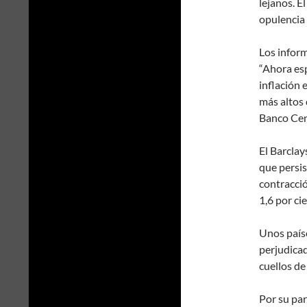
lejanos. E
opulencia
Los inform
“Ahora es
inflación 
más altos 
Banco Cen
El Barclay
que persis
contracció
1,6 por cie
Unos paíse
perjudicad
cuellos de
Por su par