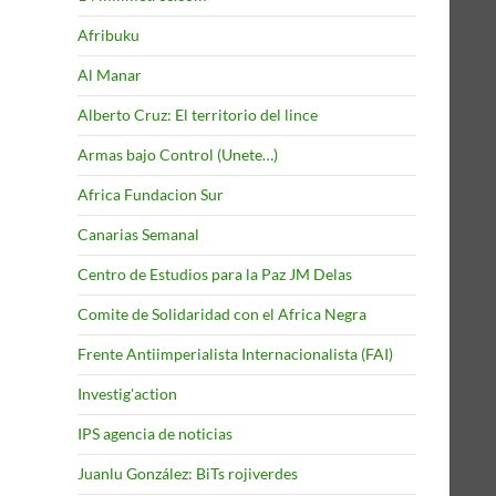
Afribuku
Al Manar
Alberto Cruz: El territorio del lince
Armas bajo Control (Unete…)
Africa Fundacion Sur
Canarias Semanal
Centro de Estudios para la Paz JM Delas
Comite de Solidaridad con el Africa Negra
Frente Antiimperialista Internacionalista (FAI)
Investig'action
IPS agencia de noticias
Juanlu González: BiTs rojiverdes