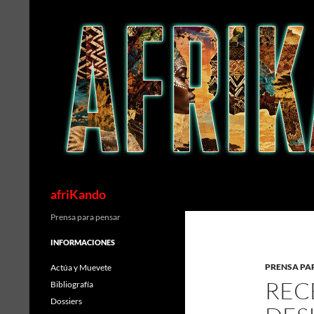
Saltar
al
contenido
Buscar
afriKando
Prensa para pensar
INFORMACIONES
PRENSA PA
Actúa y Muevete
REC
Bibliografía
Dossiers