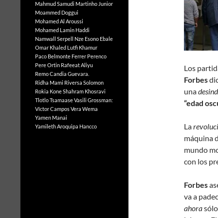
Mahmud Samudi
Martinho Junior
Moammed Doggui
Mohamed Al Aroussi
Mohamed Lamin Haddi
Namwall Serpell
Nze Esono Ebale
Omar Khaled Lutfi Khamur
Paco Belmonte Ferrer
Perenco
Pere Ortin
Rafeeat Aliyu
Los partid
Remo Candia Guevara.
Forbes
di
Ridha Mami
Riversa Solomon
una
desind
Rokia Kone
Shahram Khosravi
Tlotlo Tsamaase
Vasili Grossman:
“edad oscu
Víctor Campos Vera
Wema
Yamen Manai
La
revoluci
Yamileth Aroquipa Hancco
máquina de
mundo mo
con los pre
Forbes
ase
va a padec
ahora
sólo