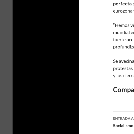
perfecta
p
eurozona y
“Hemos vi
mundial en
fuerte ace
profundiza
Se avecina
protestas
y los cier
Compar
ENTRADA A
Naveg
Socialismo