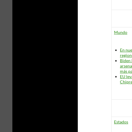
Mundo
En nue
region
Biden 
arsena
más pa
EU lev
Chipr
Estados