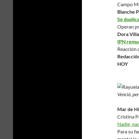
Campo Mil
Blanche P
Se duplic
Operan pr
Dora Vill
IPN remue
Reacción 
Redacció
HOY
Venció, pe
Mar de Hi
Cristina 
Nadie, na
Para su fa
mental lo 