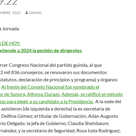
9.22
EMBRE, 2022
DANIEL
a Jornada
 DE HOY:
tiende a 2024 la gestión de dirigentes
rcer Congreso Nacional del partido guinda, al que
n 2 mil 836 consejeros, se renovaron sus documentos
statutos, declaración de principios y programa) y órganos
.
Al frente del Consejo Nacional fue nombrado el
r de Sonora, Alfonso Durazo.
Además, se ratificó el método
as para elegir a su candidato a la Presidencia.
A la sede del
asistieron (de izquierda a derecha) la ex secretaria de
 Delfina Gómez; el titular de Gobernación, Adán Augusto
rio Delgado; la jefa de Gobierno, Claudia Sheinbaum;
ernández, y la secretaria de Seguridad, Rosa Icela Rodríguez,