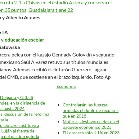
rrota 2-1 a Chivas en el estadio Azteca y conserva el
on 35 puntos; Guadalajara tiene 22
 y Alberto Aceves
STA
y educación escolar
niatowska
ercera pelea con el kazajo Gennady Golovkin y segundo
l mexicano Saúl Álvarez retuvo sus títulos mundiales
anos. Además, recibió el cinturón Guerrero Jaguar
del CMB, que sostiene en el brazo izquierdo.
Foto Ap
Economía
Delgado y Citlalli
dez, en la dirigencia de
Controlarán las fuerzas
a hasta 2024
armadas el doble de recursos
os, discusión de la reforma
que en 2018
taria
Mujeres, desfavorecidas en el
o Durazo sustituye a
paquete económico 2023
 Luján al frente del
EU crecerá sólo 1.1% en 2023
o del partido guinda