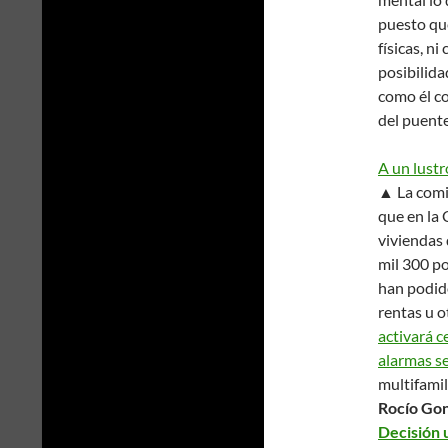
puesto que
físicas, n
posibilida
como él c
del puent
A un lustr
▲ La comi
que en la
viviendas 
mil 300 po
han podid
rentas u o
activará c
alarmas se
multifamil
Rocío Gon
Decisión 