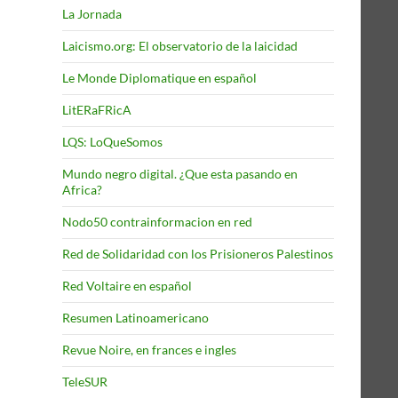
La Jornada
Laicismo.org: El observatorio de la laicidad
Le Monde Diplomatique en español
LitERaFRicA
LQS: LoQueSomos
Mundo negro digital. ¿Que esta pasando en
Africa?
Nodo50 contrainformacion en red
Red de Solidaridad con los Prisioneros Palestinos
Red Voltaire en español
Resumen Latinoamericano
Revue Noire, en frances e ingles
TeleSUR