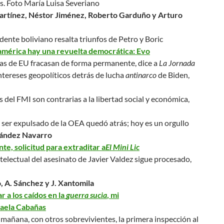
s.
Foto María Luisa Severiano
artínez, Néstor Jiménez, Roberto Garduño y Arturo
idente boliviano resalta triunfos de Petro y Boric
américa hay una revuelta democrática: Evo
cas de EU fracasan de forma permanente, dice a
La Jornada
ntereses geopolíticos detrás de lucha
antinarco
de Biden,
s del FMI son contrarias a la libertad social y económica,
 ser expulsado de la OEA quedó atrás; hoy es un orgullo
nández Navarro
te, solicitud para extraditar a
El Mini Lic
ntelectual del asesinato de Javier Valdez sigue procesado,
o, A. Sánchez y J. Xantomila
r a los caídos en la
guerra sucia
, mi
aela Cabañas
añana, con otros sobrevivientes, la primera inspección al