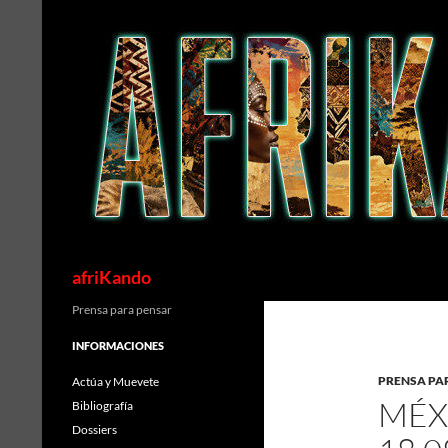
Saltar
al
contenido
Buscar
afriKando
Prensa para pensar
INFORMACIONES
PRENSA PA
Actúa y Muevete
MÉX
Bibliografía
Dossiers