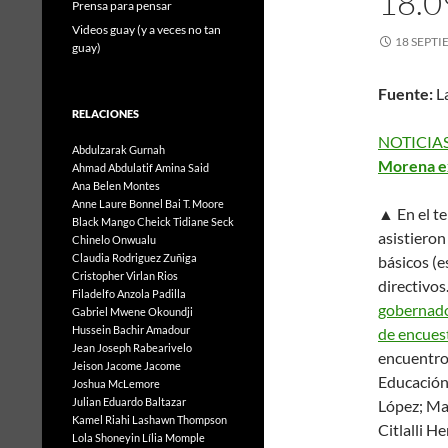
18.0
Prensa para pensar
Videos guay (y a veces no tan
18 SEPTI
guay)
Fuente:
L
RELACIONES
NOTICIAS
Abdulzarak Gurnah
Morena ex
Ahmad Abdulatif
Amina Said
Ana Belen Montes
Anne Laure Bonnel
Bai T. Moore
▲ En el te
Black Mango
Cheick Tidiane Seck
asistiero
Chinelo Onwualu
Claudia Rodriguez Zuñiga
básicos (e
Cristopher Virlan Rios
directivos
Filadelfo Anzola Padilla
gobernado
Gabriel Mwene Okoundji
Hussein Bachir Amadour
de encuest
Jean Joseph Rabearivelo
encuentro 
Jeison Jacome Jacome
Educación
Joshua McLemore
Julian Eduardo Baltazar
López; Ma
Kamel Riahi
Lashawn Thompson
Citlalli H
Lola Shoneyin
Lília Momple