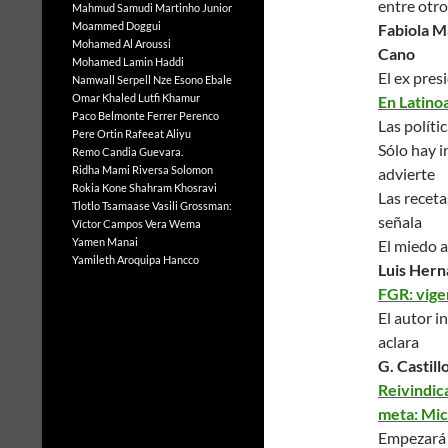
entre otro
Mahmud Samudi
Martinho Junior
Moammed Doggui
Fabiola M
Mohamed Al Aroussi
Cano
Mohamed Lamin Haddi
El ex pres
Namwall Serpell
Nze Esono Ebale
Omar Khaled Lutfi Khamur
En Latino
Paco Belmonte Ferrer
Perenco
Las políti
Pere Ortin
Rafeeat Aliyu
Sólo hay i
Remo Candia Guevara.
Ridha Mami
Riversa Solomon
advierte
Rokia Kone
Shahram Khosravi
Las receta
Tlotlo Tsamaase
Vasili Grossman:
señala
Víctor Campos Vera
Wema
Yamen Manai
El miedo a
Yamileth Aroquipa Hancco
Luis Her
FGR: vigen
El autor i
aclara
G. Castill
Reivindica
meta: Mic
Empezará m