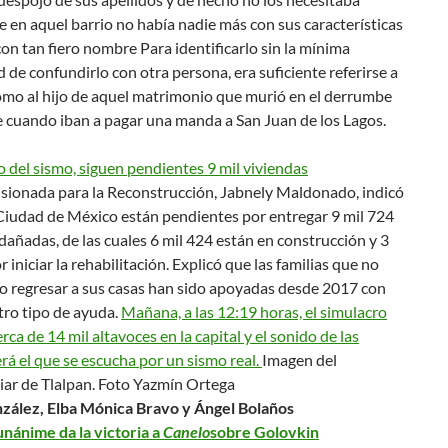
 en aquel barrio no había nadie más con sus características
i con tan fiero nombre Para identificarlo sin la mínima
d de confundirlo con otra persona, era suficiente referirse a
omo al
hijo de aquel matrimonio que murió en el derrumbe
e cuando iban a pagar una manda a San Juan de los Lagos.
o del sismo, siguen pendientes 9 mil viviendas
sionada para la Reconstrucción, Jabnely Maldonado, indicó
 Ciudad de México están pendientes por entregar 9 mil 724
dañadas, de las cuales 6 mil 424 están en construcción y 3
r iniciar la rehabilitación. Explicó que las familias que no
o regresar a sus casas han sido apoyadas desde 2017 con
tro tipo de ayuda.
Mañana, a las 12:19 horas, el simulacro
erca de 14 mil altavoces en la capital y el sonido de las
rá el que se escucha por un sismo real.
Imagen del
iar de Tlalpan.
Foto Yazmín Ortega
zález, Elba Mónica Bravo y Ángel Bolaños
unánime da la victoria a
Canelo
sobre Golovkin