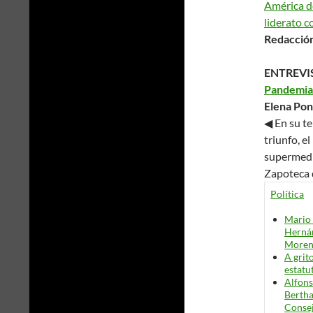
América de
liderato c
Redacción
ENTREVI
Pandemia 
Elena Po
◀ En su t
triunfo, e
supermedi
Zapoteca 
Política
Mario 
Hernán
Moren
A grit
estatu
Alfons
Bertha
Consej