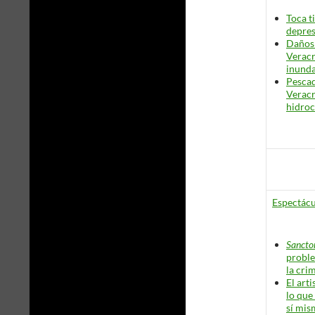
Toca t
depres
Daños 
Veracr
inund
Pescad
Veracr
hidro
Espectácu
Sanct
probl
la cri
El art
lo que
sí mi