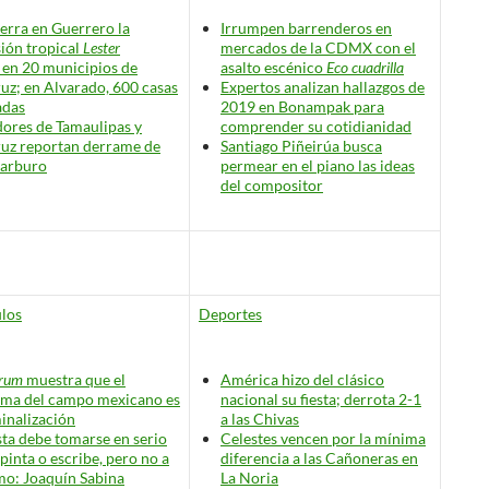
ierra en Guerrero la
Irrumpen barrenderos en
ión tropical
Lester
mercados de la CDMX con el
en 20 municipios de
asalto escénico
Eco cuadrilla
uz; en Alvarado, 600 casas
Expertos analizan hallazgos de
adas
2019 en Bonampak para
ores de Tamaulipas y
comprender su cotidianidad
uz reportan derrame de
Santiago Piñeirúa busca
carburo
permear en el piano las ideas
del compositor
los
Deportes
orum
muestra que el
América hizo del clásico
ema del campo mexicano es
nacional su fiesta; derrota 2-1
minalización
a las Chivas
ista debe tomarse en serio
Celestes vencen por la mínima
 pinta o escribe, pero no a
diferencia a las Cañoneras en
smo
: Joaquín Sabina
La Noria