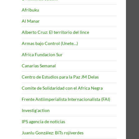
Afribuku
Al Manar
Alberto Cruz: El territorio del lince
Armas bajo Control (Unete…)
Africa Fundacion Sur
Canarias Semanal
Centro de Estudios para la Paz JM Delas
Comite de Solidaridad con el Africa Negra
Frente Antiimperialista Internacionalista (FAI)
Investig'action
IPS agencia de noticias
Juanlu González: BiTs rojiverdes