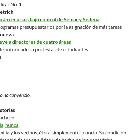
itar No. 1
etrich
arán recursos bajo control de Semar y Sedena
ogramas presupuestarios por la asignación de más tareas
anueva
ve a directores de cuatro áreas
de autoridades a protestas de estudiantes
n
ro no convenció.
storias
Pacheco
da, nunca
milia y los vecinos, él era simplemente Leoncio. Su condición
despojó de sus apellidos y de hecho no los necesitaba