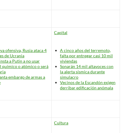
Capital
va ofensiva, Rusia ataca 4
A cinco años del terremoto,
es de Ucrania
falta por entregar casi 10 mil
insta a Putin a no usar
viviendas
l químico o atómico
o será
Sonarán 14 mil altavoces con
ria
la alerta sísmica durante
anta embargo de armas a
simulacro
e
Vecinos de la Escandón exigen
derribar edificación anómala
Cultura