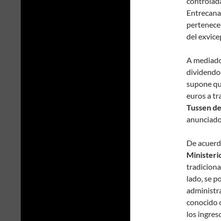
controlad
Entrecanal
pertenece 
del exvice
A mediado
dividendo
supone qu
euros a t
Tussen de
anunciado
De acuerd
Ministeri
tradiciona
lado, se p
administra
conocido
los ingres