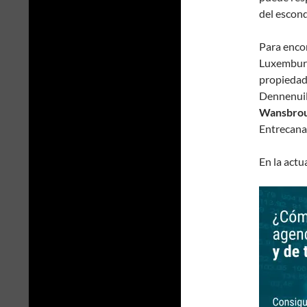
del escond
Para encon
Luxemburgo
propiedad
Dennenuil
Wansbrou
Entrecana
En la actu