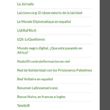
La Jornada
Laicismo.org: El observatorio de la laicidad
Le Monde Diplomatique en español
LitERaFRicA
LQS: LoQueSomos
Mundo negro digital. ¿Que esta pasando en
Africa?
Nodo50 contrainformacion en red
Red de Solidaridad con los Prisioneros Palestinos
Red Voltaire en español
Resumen Latinoamericano
Revue Noire, en frances e ingles
TeleSUR