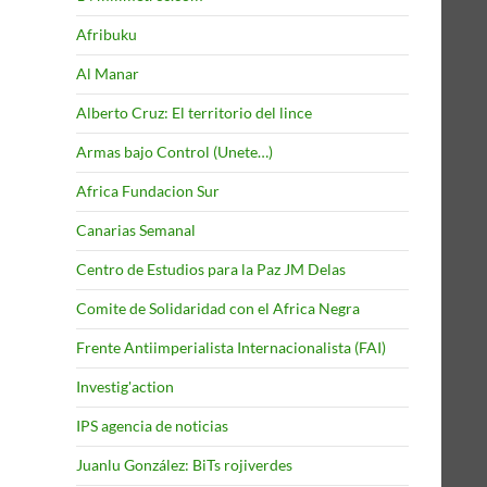
Afribuku
Al Manar
Alberto Cruz: El territorio del lince
Armas bajo Control (Unete…)
Africa Fundacion Sur
Canarias Semanal
Centro de Estudios para la Paz JM Delas
Comite de Solidaridad con el Africa Negra
Frente Antiimperialista Internacionalista (FAI)
Investig'action
IPS agencia de noticias
Juanlu González: BiTs rojiverdes