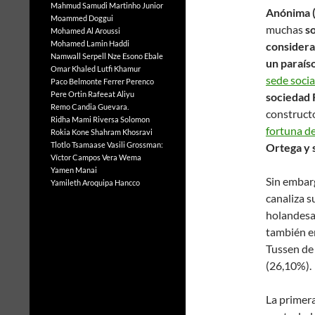
Mahmud Samudi
Martinho Junior
Anónima (
Moammed Doggui
muchas
s
Mohamed Al Aroussi
Mohamed Lamin Haddi
considera
Namwall Serpell
Nze Esono Ebale
un paraís
Omar Khaled Lutfi Khamur
sede socia
Paco Belmonte Ferrer
Perenco
Pere Ortin
Rafeeat Aliyu
sociedad 
Remo Candia Guevara.
constructo
Ridha Mami
Riversa Solomon
fortuna de
Rokia Kone
Shahram Khosravi
Tlotlo Tsamaase
Vasili Grossman:
Ortega y 
Víctor Campos Vera
Wema
Yamen Manai
Sin embarg
Yamileth Aroquipa Hancco
canaliza s
holandesa
también e
Tussen de
(26,10%).
La primera