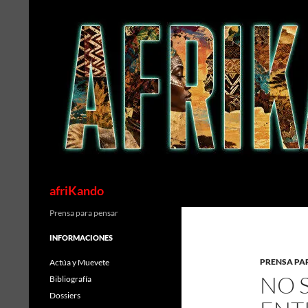
Saltar
al
contenido
Buscar
afriKando
Prensa para pensar
INFORMACIONES
PRENSA PA
Actúa y Muevete
NO 
Bibliografía
Dossiers