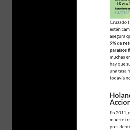
Cruzado t
están camb
asegura q
9% de ret
paraísos f
muchas emp
hay que su
una tasa 
todavía no
Holan
Accio
En 2011, 
muerte tr
presidente