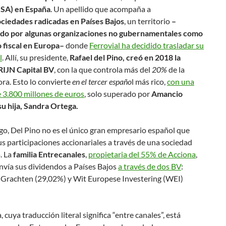
SA) en España
. Un apellido que acompaña a
ociedades radicadas en Países Bajos
, un territorio
–
do por algunas organizaciones no gubernamentales como
o fiscal en Europa–
donde
Ferrovial ha decidido trasladar su
l
. Allí, su presidente,
Rafael del Pino, creó en 2018 la
RIJN Capital BV
, con la que controla más del
20%
de la
ra. Esto lo convierte
en el tercer españo
l más rico,
con una
 3.800 millones de euros
, solo superado por
Amancio
su hija, Sandra Ortega.
o, Del Pino no es el único gran empresario español que
us participaciones accionariales a través de una sociedad
. La
familia Entrecanales
,
propietaria del 55% de Acciona
,
nvía sus dividendos a Países Bajos
a través de dos BV
:
 Grachten (29,02%) y Wit Europese Investering (WEI)
, cuya traducción literal significa “entre canales”, está