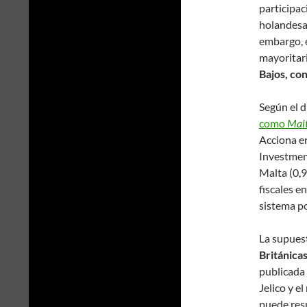
participac
holandesas
embargo, e
mayoritar
Bajos, co
Según el d
como
Malt
Acciona e
Investmen
Malta (0,
fiscales e
sistema po
La supuest
Británica
publicada
Jelico y e
puede res