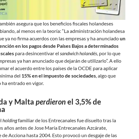
ambién asegura que los beneficios fiscales holandeses
iando, al menos en la teoría: “La administración holandesa
ue ya no firma acuerdos con las empresas y ha anunciado
un
ención en los pagos desde Países Bajos a determinados
iscales
para desincentivar el
sandwich holandés
, por lo que
resas ya han anunciado que dejarán de utilizarlo”. A ello
mar el acuerdo entre los países de la OCDE para aplicar
mínima del
15% en el impuesto de sociedades
, algo que
 ha entrado en vigor.
da y Malta
perdieron
el 3,5% de
na
el
holding
familiar de los Entrecanales fue disuelto tras la
es años antes de Jose María Entrecanales Azcárate,
 de Acciona hasta 2004. Esto provocó un desgaje de las