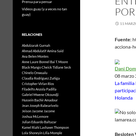
ENT
Prensa para pensar
POR
Videos guay (y a veces no tan
guay)
11 MARZ
RELACIONES
Fuente:
h
Abdulzarak Gurnah
acciona-h
Ahmad Abdulatif
Amina Said
Ana Belen Montes
Anne Laure Bonnel
Bai T. Moore
Black Mango
Cheick Tidiane Seck
Dani Dom
Chinelo Onwualu
08 marzo
Claudia Rodriguez Zuñiga
La familia
Cristopher Virlan Rios
Filadelfo Anzola Padilla
participac
Gabriel Mwene Okoundji
Holanda
Hussein Bachir Amadour
Jean Joseph Rabearivelo
Jeison Jacome Jacome
Joshua McLemore
Julian Eduardo Baltazar
Kamel Riahi
Lashawn Thompson
Lola Shoneyin
Lília Momple
Besloten 