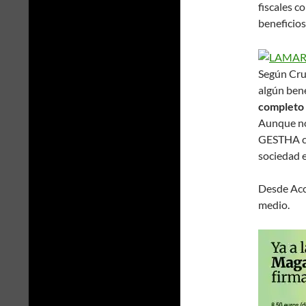
fiscales c
beneficio
Según Cru
algún bene
completo
Aunque no 
GESTHA co
sociedad e
Desde Acc
medio.