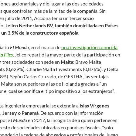
iones accionariales y dio lugar a las dos sociedades
 que controlan más de la mitad de la compañía. Sin
n julio de 2011, Acciona tenía un tercer socio
io:
Jelico Netherlands BV, también domiciliada en Países
n un 3,5% de la constructora española
.
iario
El Mundo
, en el marco de
una investigación conocida
a Files
, Jelico repartió la mayor parte de la participación en
n tres sociedades con sede en
Malta
: Bravo Malta
ts (0,629%), Charlie Malta Investments (0,876%), y Delta
98%). Según Carlos Cruzado, de GESTHA, las ventajas
n Malta son superiores a las de Holanda gracias a “un
r el cual se bonifica el tipo impositivo a los extranjeros”.
a ingeniería empresarial se extendía a
Islas Vírgenes
s, Jersey o Panamá
. De acuerdo con la información
 por
El Mundo
en 2017, la incógnita de a quién pertenecen
l resto de sociedades ubicadas en paraísos fiscales, “solo
ponderlo la cadena de abogados y profesionales del juego