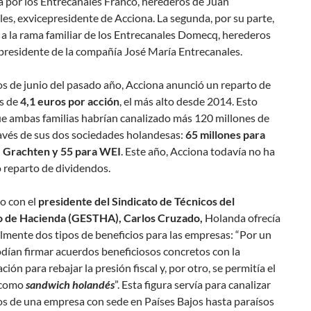
a por los Entrecanales Franco, herederos de Juan
es, exvicepresidente de Acciona. La segunda, por su parte,
a la rama familiar de los Entrecanales Domecq, herederos
presidente de la compañía José María Entrecanales.
s de junio del pasado año, Acciona anunció un reparto de
s de
4,1 euros por acción
, el más alto desde 2014. Esto
e ambas familias habrían canalizado más 120 millones de
ravés de sus dos sociedades holandesas:
65 millones para
 Grachten y 55 para WEI
. Este año, Acciona todavía no ha
 reparto de dividendos.
o con el
presidente del Sindicato de Técnicos del
o de Hacienda (GESTHA), Carlos Cruzado,
Holanda ofrecía
lmente dos tipos de beneficios para las empresas: “Por un
odían firmar acuerdos beneficiosos concretos con la
ción para rebajar la presión fiscal y, por otro, se permitía el
 como
sandwich holandés
”. Esta figura servía para canalizar
os de una empresa con sede en Países Bajos hasta paraísos