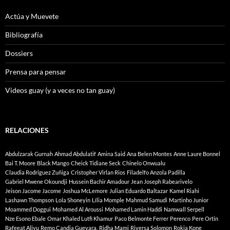
Actúa y Muevete
Bibliografía
Dossiers
Prensa para pensar
Videos guay (y a veces no tan guay)
RELACIONES
Abdulzarak Gurnah
Ahmad Abdulatif
Amina Said
Ana Belen Montes
Anne Laure Bonnel
Bai T. Moore
Black Mango
Cheick Tidiane Seck
Chinelo Onwualu
Claudia Rodriguez Zuñiga
Cristopher Virlan Rios
Filadelfo Anzola Padilla
Gabriel Mwene Okoundji
Hussein Bachir Amadour
Jean Joseph Rabearivelo
Jeison Jacome Jacome
Joshua McLemore
Julian Eduardo Baltazar
Kamel Riahi
Lashawn Thompson
Lola Shoneyin
Lília Momple
Mahmud Samudi
Martinho Junior
Moammed Doggui
Mohamed Al Aroussi
Mohamed Lamin Haddi
Namwall Serpell
Nze Esono Ebale
Omar Khaled Lutfi Khamur
Paco Belmonte Ferrer
Perenco
Pere Ortin
Rafeeat Aliyu
Remo Candia Guevara.
Ridha Mami
Riversa Solomon
Rokia Kone