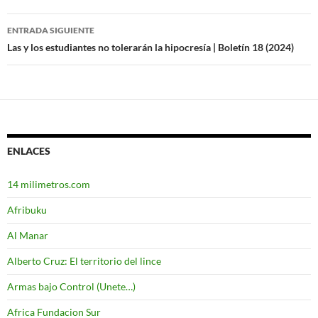
de
entradas
ENTRADA SIGUIENTE
Las y los estudiantes no tolerarán la hipocresía | Boletín 18 (2024)
ENLACES
14 milimetros.com
Afribuku
Al Manar
Alberto Cruz: El territorio del lince
Armas bajo Control (Unete…)
Africa Fundacion Sur