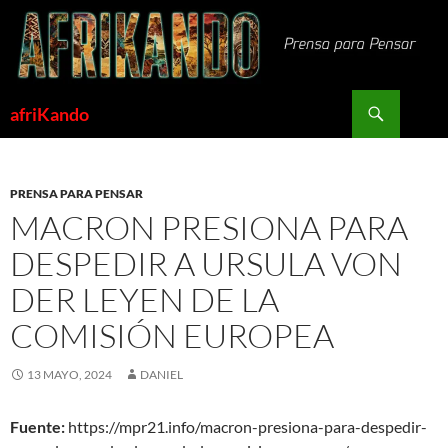
Saltar
al
contenido
Buscar
afriKando
PRENSA PARA PENSAR
MACRON PRESIONA PARA
DESPEDIR A URSULA VON
DER LEYEN DE LA
COMISIÓN EUROPEA
13 MAYO, 2024
DANIEL
Fuente:
https://mpr21.info/macron-presiona-para-despedir-