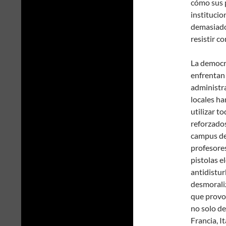
cómo sus p
institucio
demasiado
resistir c
La democra
enfrentan 
administra
locales ha
utilizar t
reforzados
campus de 
profesore
pistolas e
antidistur
desmoraliz
que provo
no solo de
Francia, I