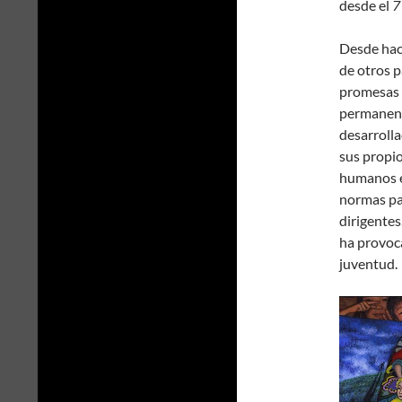
desde el
7 
Desde hac
de otros p
promesas d
permanente
desarrolla
sus propi
humanos en
normas pat
dirigentes
ha provoca
juventud.