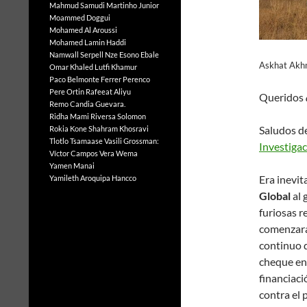
Mahmud Samudi
Martinho Junior
Moammed Doggui
Mohamed Al Aroussi
Mohamed Lamin Haddi
Namwall Serpell
Nze Esono Ebale
Askhat Akh
Omar Khaled Lutfi Khamur
Paco Belmonte Ferrer
Perenco
Pere Ortin
Rafeeat Aliyu
Queridos
Remo Candia Guevara.
Ridha Mami
Riversa Solomon
Saludos de
Rokia Kone
Shahram Khosravi
Tlotlo Tsamaase
Vasili Grossman:
Investigac
Víctor Campos Vera
Wema
Yamen Manai
Era inevit
Yamileth Aroquipa Hancco
Global
al 
furiosas r
comenzar
continuo 
cheque en 
financiac
contra el 