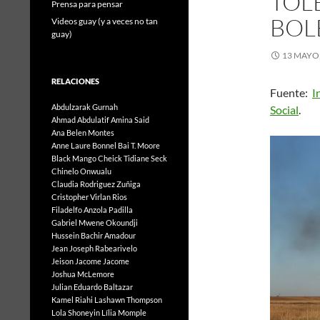
TOL
Prensa para pensar
BOLE
Videos guay (y a veces no tan
guay)
13 MAYO,
RELACIONES
Fuente:
I
Abdulzarak Gurnah
Social
Ahmad Abdulatif
Amina Said
Ana Belen Montes
Anne Laure Bonnel
Bai T. Moore
Black Mango
Cheick Tidiane Seck
Chinelo Onwualu
Claudia Rodriguez Zuñiga
Cristopher Virlan Rios
Filadelfo Anzola Padilla
Gabriel Mwene Okoundji
Hussein Bachir Amadour
Jean Joseph Rabearivelo
Jeison Jacome Jacome
Joshua McLemore
Julian Eduardo Baltazar
Kamel Riahi
Lashawn Thompson
Lola Shoneyin
Lília Momple