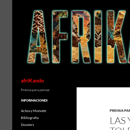
Saltar
al
contenido
Buscar
afriKando
Prensa para pensar
INFORMACIONES
PRENSA PA
Actúa y Muevete
LAS
Bibliografía
Dossiers