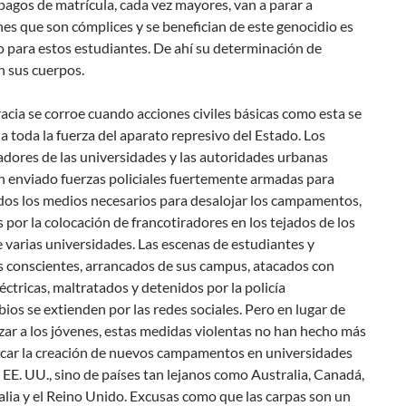
agos de matrícula, cada vez mayores, van a parar a
nes que son cómplices y se benefician de este genocidio es
 para estos estudiantes. De ahí su determinación de
on sus cuerpos.
cia se corroe cuando acciones civiles básicas como esta se
a toda la fuerza del aparato represivo del Estado. Los
dores de las universidades y las autoridades urbanas
n enviado fuerzas policiales fuertemente armadas para
odos los medios necesarios para desalojar los campamentos,
 por la colocación de francotiradores en los tejados de los
varias universidades. Las escenas de estudiantes y
s conscientes, arrancados de sus campus, atacados con
léctricas, maltratados y detenidos por la policía
bios se extienden por las redes sociales. Pero en lugar de
ar a los jóvenes, estas medidas violentas no han hecho más
car la creación de nuevos campamentos en universidades
 EE. UU., sino de países tan lejanos como Australia, Canadá,
talia y el Reino Unido. Excusas como que las carpas son un