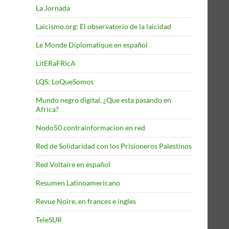
La Jornada
Laicismo.org: El observatorio de la laicidad
Le Monde Diplomatique en español
LitERaFRicA
LQS: LoQueSomos
Mundo negro digital. ¿Que esta pasando en
Africa?
Nodo50 contrainformacion en red
Red de Solidaridad con los Prisioneros Palestinos
Red Voltaire en español
Resumen Latinoamericano
Revue Noire, en frances e ingles
TeleSUR