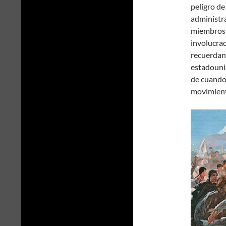
peligro de
administra
miembros
involucrad
recuerdan 
estadouni
de cuando 
movimiento