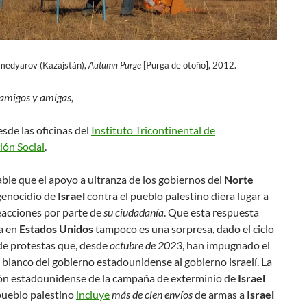
medyarov (Kazajstán),
Autumn Purge
[Purga de otoño], 2012.
amigos y amigas,
sde las oficinas del
Instituto Tricontinental de
ión Social
.
able que el apoyo a ultranza de los gobiernos del
Norte
genocidio de
Israel
contra el pueblo palestino diera lugar a
eacciones por parte de
su ciudadanía
. Que esta respuesta
a en
Estados Unidos
tampoco es una sorpresa, dado el ciclo
de protestas que, desde
octubre de 2023
, han impugnado el
blanco del gobierno estadounidense al gobierno israelí. La
ión estadounidense de la campaña de exterminio de
Israel
pueblo palestino
incluye
más de cien envíos
de armas a
Israel