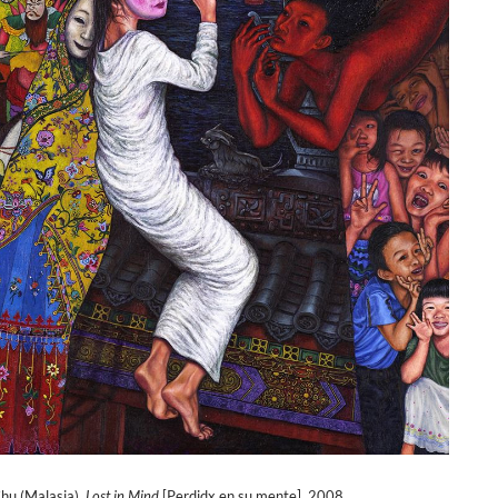
hu (Malasia),
Lost in Mind
[Perdidx en su mente], 2008.