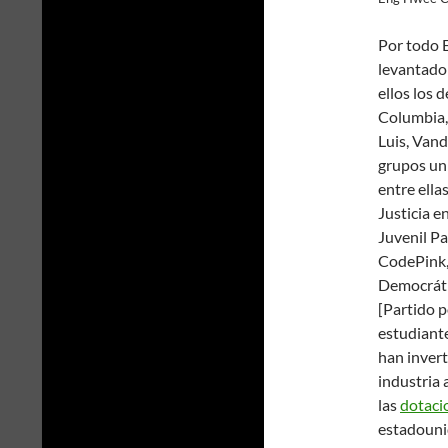
Por todo E
levantad
ellos los 
Columbia,
Luis, Vand
grupos uni
entre ella
Justicia 
Juvenil Pa
CodePink, 
Democrátic
[Partido p
estudiante
han invert
industria 
las
dotaci
estadouni