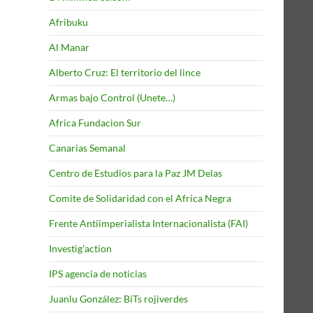
Afribuku
Al Manar
Alberto Cruz: El territorio del lince
Armas bajo Control (Unete…)
Africa Fundacion Sur
Canarias Semanal
Centro de Estudios para la Paz JM Delas
Comite de Solidaridad con el Africa Negra
Frente Antiimperialista Internacionalista (FAI)
Investig'action
IPS agencia de noticias
Juanlu González: BiTs rojiverdes