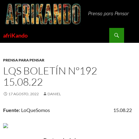
Saltar
al
contenido
Buscar
afriKando
PRENSA PARA PENSAR
LQS BOLETÍN Nº192
15.08.22
17 AGOSTO, 2022
DANIEL
Fuente:
LoQueSomos 15.08.22