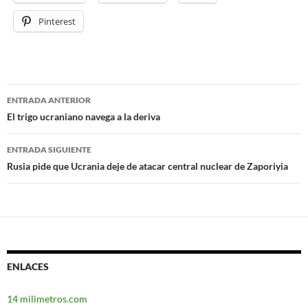
Pinterest
ENTRADA ANTERIOR
Navegación
El trigo ucraniano navega a la deriva
de
ENTRADA SIGUIENTE
entradas
Rusia pide que Ucrania deje de atacar central nuclear de Zaporiyia
ENLACES
14 milimetros.com