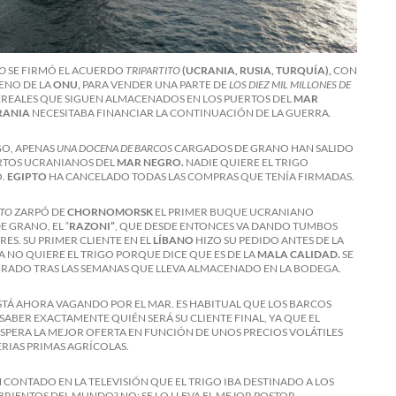
IO
SE FIRMÓ EL ACUERDO
TRIPARTITO
(UCRANIA, RUSIA, TURQUÍA),
CON
UENO DE LA
ONU,
PARA VENDER UNA PARTE DE
LOS DIEZ MIL MILLONES DE
EREALES QUE SIGUEN ALMACENADOS EN LOS PUERTOS DEL
MAR
RANIA
NECESITABA FINANCIAR LA CONTINUACIÓN DE LA GUERRA.
O, APENAS
UNA DOCENA DE BARCOS
CARGADOS DE GRANO HAN SALIDO
RTOS UCRANIANOS DEL
MAR NEGRO.
NADIE QUIERE EL TRIGO
O.
EGIPTO
HA CANCELADO TODAS LAS COMPRAS QUE TENÍA FIRMADAS.
STO
ZARPÓ DE
CHORNOMORSK
EL PRIMER BUQUE UCRANIANO
 GRANO, EL “
RAZONI”
, QUE DESDE ENTONCES VA DANDO TUMBOS
RES. SU PRIMER CLIENTE EN EL
LÍBANO
HIZO SU PEDIDO ANTES DE LA
A NO QUIERE EL TRIGO PORQUE DICE QUE ES DE LA
MALA CALIDAD.
SE
RADO TRAS LAS SEMANAS QUE LLEVA ALMACENADO EN LA BODEGA.
STÁ AHORA VAGANDO POR EL MAR. ES HABITUAL QUE LOS BARCOS
 SABER EXACTAMENTE QUIÉN SERÁ SU CLIENTE FINAL, YA QUE EL
SPERA LA MEJOR OFERTA EN FUNCIÓN DE UNOS PRECIOS VOLÁTILES
ERIAS PRIMAS AGRÍCOLAS.
N CONTADO EN LA TELEVISIÓN QUE EL TRIGO IBA DESTINADO A LOS
BRIENTOS DEL MUNDO? NO; SE LO LLEVA EL MEJOR POSTOR.