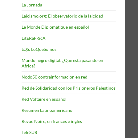
La Jornada
Laicismo.org: El observatorio de la laicidad
Le Monde Diplomatique en español
LitERaFRicA
LQS: LoQueSomos
Mundo negro digital. ¿Que esta pasando en
Africa?
Nodo50 contrainformacion en red
Red de Solidaridad con los Prisioneros Palestinos
Red Voltaire en español
Resumen Latinoamericano
Revue Noire, en frances e ingles
TeleSUR