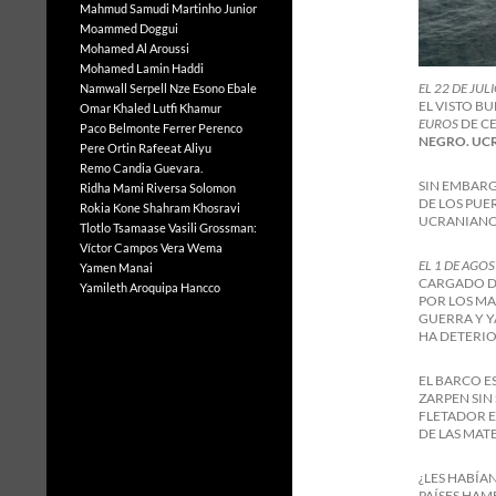
Mahmud Samudi
Martinho Junior
Moammed Doggui
Mohamed Al Aroussi
Mohamed Lamin Haddi
EL 22 DE JUL
Namwall Serpell
Nze Esono Ebale
EL VISTO B
Omar Khaled Lutfi Khamur
EUROS
DE C
Paco Belmonte Ferrer
Perenco
NEGRO. UC
Pere Ortin
Rafeeat Aliyu
Remo Candia Guevara.
SIN EMBARG
Ridha Mami
Riversa Solomon
DE LOS PUE
Rokia Kone
Shahram Khosravi
UCRANIAN
Tlotlo Tsamaase
Vasili Grossman:
Víctor Campos Vera
Wema
EL 1 DE AGO
Yamen Manai
CARGADO DE
Yamileth Aroquipa Hancco
POR LOS MA
GUERRA Y Y
HA DETERIO
EL BARCO E
ZARPEN SIN
FLETADOR E
DE LAS MAT
¿LES HABÍA
PAÍSES HAM