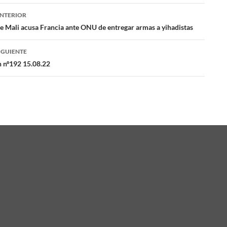
NTERIOR
ación
e Mali acusa Francia ante ONU de entregar armas a yihadistas
IGUIENTE
das
n nº192 15.08.22