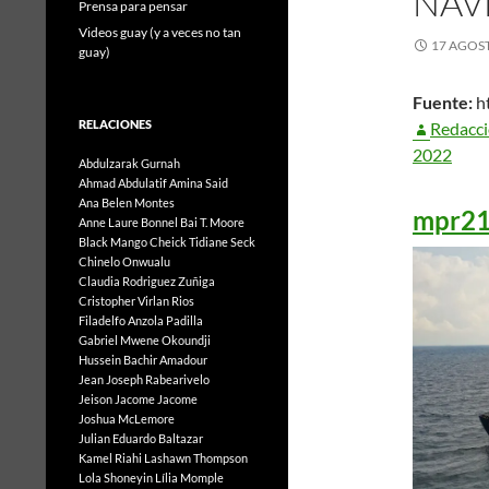
NAV
Prensa para pensar
Videos guay (y a veces no tan
17 AGOST
guay)
Fuente:
ht
RELACIONES
Redacc
2022
Abdulzarak Gurnah
Ahmad Abdulatif
Amina Said
Ana Belen Montes
mpr2
Anne Laure Bonnel
Bai T. Moore
Black Mango
Cheick Tidiane Seck
Chinelo Onwualu
Claudia Rodriguez Zuñiga
Cristopher Virlan Rios
Filadelfo Anzola Padilla
Gabriel Mwene Okoundji
Hussein Bachir Amadour
Jean Joseph Rabearivelo
Jeison Jacome Jacome
Joshua McLemore
Julian Eduardo Baltazar
Kamel Riahi
Lashawn Thompson
Lola Shoneyin
Lília Momple