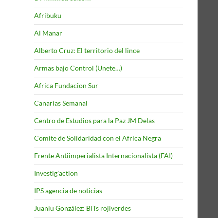
Afribuku
Al Manar
Alberto Cruz: El territorio del lince
Armas bajo Control (Unete…)
Africa Fundacion Sur
Canarias Semanal
Centro de Estudios para la Paz JM Delas
Comite de Solidaridad con el Africa Negra
Frente Antiimperialista Internacionalista (FAI)
Investig'action
IPS agencia de noticias
Juanlu González: BiTs rojiverdes