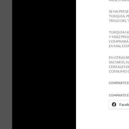
SE HA PRES
TURQUÍA. PE
TRIGO DEL “
TURQUÍA NO
Y MAÍZ PRO
COMPRARÁ 
EN MAL EST
EN OTRAS P
SACIAR EL 
CEREALES D
CONSUMO DE
COMPARTE E
COMPARTE E
Face