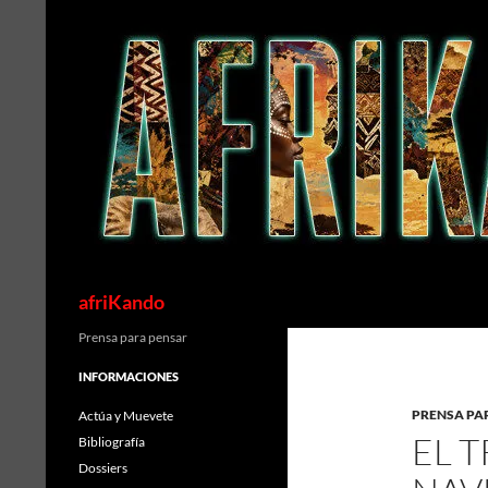
Saltar
al
contenido
Buscar
afriKando
Prensa para pensar
INFORMACIONES
PRENSA PA
Actúa y Muevete
EL 
Bibliografía
Dossiers