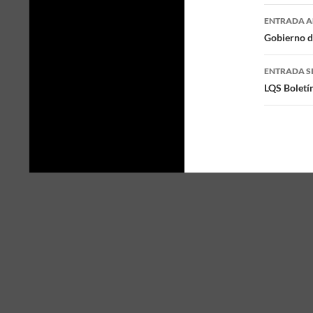
ENTRADA A
Naveg
Gobierno d
de
ENTRADA S
entra
LQS Boletí