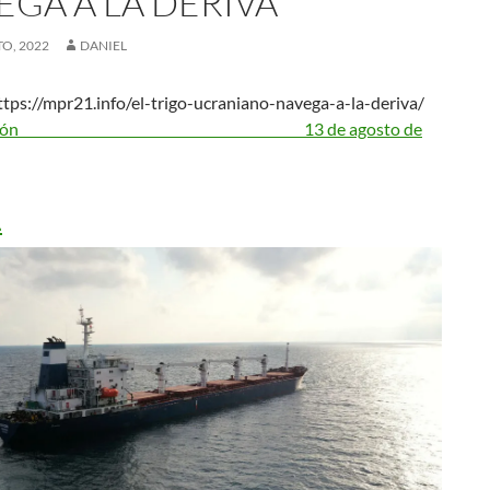
EGA A LA DERIVA
O, 2022
DANIEL
tps://mpr21.info/el-trigo-ucraniano-navega-a-la-deriva/
ión
13 de agosto de
1