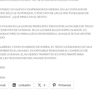
ENTADO UN NUEVO COMPRADOR EN MERSIN, EN LA COSTA SUR DE
RO SÓLO LE INTERESA EL 5 POR CIEN DE LAS 26.000 TONELADAS DE
RAZONI”. ¿QUÉ PASA CON EL RESTO?
 FIGURA EN LA LISTA DE PAÍSES AFECTADOS POR LA ESCASEZ DE TRIGO
CEDENTES DE UCRANIA. SE LO LLEVARÁ ALGÚN ESPECULADOR. LO
A BAJO PRECIO PARA LUEGO REVENDERLO, AUNQUE SE ENCUENTRE
ADO.
ALABRAS, COMO ES SABIDO DE SOBRA, EL TRIGO UCRANIANO NO VA A
HAMBRE EN EL MUNDO. ES IMPOSIBLE REANUDAR EL COMERCIO DE
ESDE UCRANIA. EL ACUERDO TRIPARTITO ES OTRO PARIPÉ PARA
 LAS TELEVISIONES DEL MUNDO ENTERO.
STO
STO:
book
LinkedIn
X
Pinterest