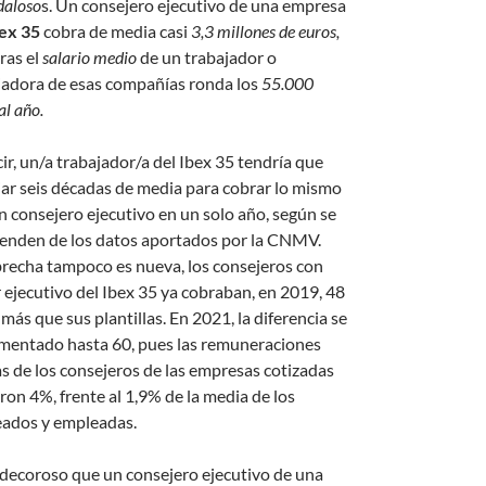
daloso
s. Un consejero ejecutivo de una empresa
ex 35
cobra de media casi
3,3 millones de euros,
ras el
salario medio
de un trabajador o
jadora de esas compañías ronda los
55.000
al año.
ir, un/a trabajador/a del Ibex 35 tendría que
jar seis décadas de media para cobrar lo mismo
n consejero ejecutivo en un solo año, según se
enden de los datos aportados por la CNMV.
brecha tampoco es nueva, los consejeros con
 ejecutivo del Ibex 35 ya cobraban, en 2019, 48
más que sus plantillas. En 2021, la diferencia se
mentado hasta 60, pues las remuneraciones
s de los consejeros de las empresas cotizadas
ron 4%, frente al 1,9% de la media de los
ados y empleadas.
ndecoroso que un consejero ejecutivo de una