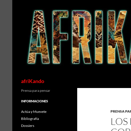
Saltar
al
contenido
Buscar
afriKando
Prensa para pensar
INFORMACIONES
PRENSA PA
Actúa y Muevete
LOS 
Bibliografía
Dossiers