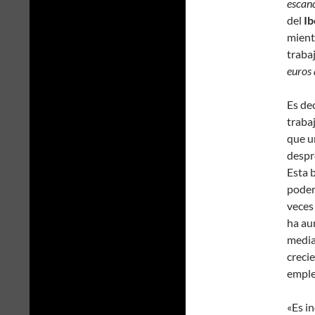
escan
del
Ib
mient
traba
euros 
Es dec
traba
que u
despr
Esta 
poder
veces 
ha au
media
crecie
emple
«Es i