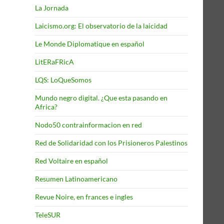
La Jornada
Laicismo.org: El observatorio de la laicidad
Le Monde Diplomatique en español
LitERaFRicA
LQS: LoQueSomos
Mundo negro digital. ¿Que esta pasando en
Africa?
Nodo50 contrainformacion en red
Red de Solidaridad con los Prisioneros Palestinos
Red Voltaire en español
Resumen Latinoamericano
Revue Noire, en frances e ingles
TeleSUR