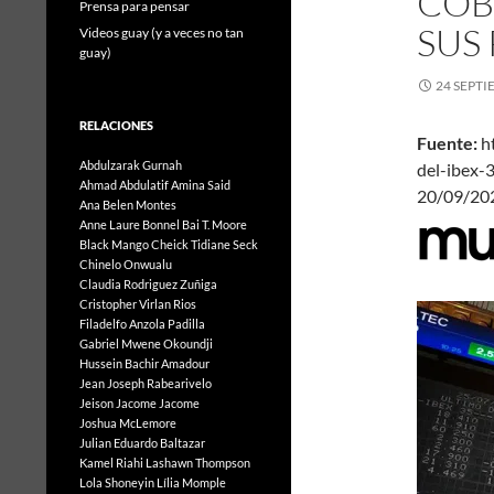
COB
Prensa para pensar
SUS
Videos guay (y a veces no tan
guay)
24 SEPTI
RELACIONES
Fuente:
h
Abdulzarak Gurnah
del-ibex
Ahmad Abdulatif
Amina Said
20/09
Ana Belen Montes
Anne Laure Bonnel
Bai T. Moore
Black Mango
Cheick Tidiane Seck
Chinelo Onwualu
Claudia Rodriguez Zuñiga
Cristopher Virlan Rios
Filadelfo Anzola Padilla
Gabriel Mwene Okoundji
Hussein Bachir Amadour
Jean Joseph Rabearivelo
Jeison Jacome Jacome
Joshua McLemore
Julian Eduardo Baltazar
Kamel Riahi
Lashawn Thompson
Lola Shoneyin
Lília Momple