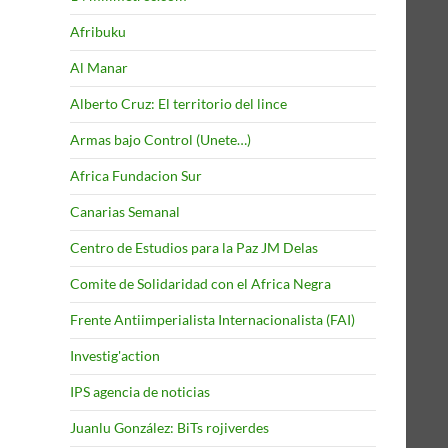
Afribuku
Al Manar
Alberto Cruz: El territorio del lince
Armas bajo Control (Unete…)
Africa Fundacion Sur
Canarias Semanal
Centro de Estudios para la Paz JM Delas
Comite de Solidaridad con el Africa Negra
Frente Antiimperialista Internacionalista (FAI)
Investig'action
IPS agencia de noticias
Juanlu González: BiTs rojiverdes