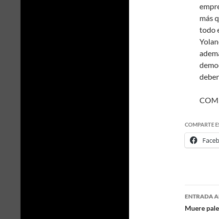
empre
más q
todo e
Yoland
ademá
democ
deben
COM
COMPARTE E
Face
ENTRADA A
Naveg
Muere pale