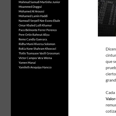
Mahmud Samudi
Martinho Junior
Moammed Doggui
Mohamed Al Aroussi
Mohamed Lamin Haddi
Namwall Serpell
Nze Esono Ebale
Omar Khaled Lutfi Khamur
Paco Belmonte Ferrer
Perenco
Pere Ortin
Rafeeat Aliyu
Remo Candia Guevara.
Ridha Mami
Riversa Solomon
Dicen
Rokia Kone
Shahram Khosravi
Tlotlo Tsamaase
Vasili Grossman:
cintu
Víctor Campos Vera
Wema
que s
Yamen Manai
prueb
Yamileth Aroquipa Hancco
cierto
grand
Cada 
Valo
remun
cotiz