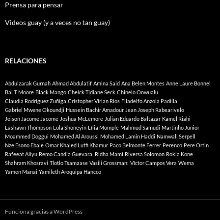
Prensa para pensar
Videos guay (y a veces no tan guay)
RELACIONES
Abdulzarak Gurnah
Ahmad Abdulatif
Amina Said
Ana Belen Montes
Anne Laure Bonnel
Bai T. Moore
Black Mango
Cheick Tidiane Seck
Chinelo Onwualu
Claudia Rodriguez Zuñiga
Cristopher Virlan Rios
Filadelfo Anzola Padilla
Gabriel Mwene Okoundji
Hussein Bachir Amadour
Jean Joseph Rabearivelo
Jeison Jacome Jacome
Joshua McLemore
Julian Eduardo Baltazar
Kamel Riahi
Lashawn Thompson
Lola Shoneyin
Lília Momple
Mahmud Samudi
Martinho Junior
Moammed Doggui
Mohamed Al Aroussi
Mohamed Lamin Haddi
Namwall Serpell
Nze Esono Ebale
Omar Khaled Lutfi Khamur
Paco Belmonte Ferrer
Perenco
Pere Ortin
Rafeeat Aliyu
Remo Candia Guevara.
Ridha Mami
Riversa Solomon
Rokia Kone
Shahram Khosravi
Tlotlo Tsamaase
Vasili Grossman:
Víctor Campos Vera
Wema
Yamen Manai
Yamileth Aroquipa Hancco
Funciona gracias a WordPress