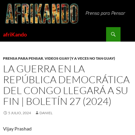
Saltar
al
contenido
Buscar
afriKando
PRENSA PARA PENSAR
,
VIDEOS GUAY (Y A VECES NO TAN GUAY)
LA GUERRA EN LA
REPÚBLICA DEMOCRÁTICA
DEL CONGO LLEGARÁ A SU
FIN | BOLETÍN 27 (2024)
5 JULIO, 2024
DANIEL
Vijay Prashad