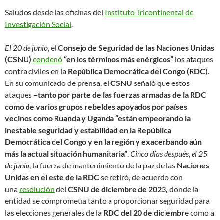
Saludos desde las oficinas del
Instituto Tricontinental de
Investigación Social
.
El 20 de junio
, el
Consejo de Seguridad de las Naciones Unidas
(CSNU)
condenó
“en los términos más enérgicos”
los ataques
contra civiles en la
República Democrática del Congo (RDC
).
En su comunicado de prensa, el
CSNU
señaló que estos
ataques
–tanto por parte de las fuerzas armadas de la RDC
como de varios grupos rebeldes apoyados por países
vecinos como Ruanda y Uganda “están empeorando la
inestable seguridad y estabilidad en la República
Democrática del Congo y en la región y exacerbando aún
más la actual situación humanitaria”
.
Cinco días después
,
el 25
de junio
, la fuerza de mantenimiento de la paz de las
Naciones
Unidas en el este de la RDC
se retiró, de acuerdo con
una
resolución
del
CSNU de diciembre de 2023,
donde la
entidad se comprometía tanto a proporcionar seguridad para
las elecciones generales de la
RDC del 20 de diciembr
e como a