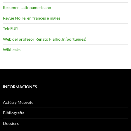
Resumen Latinoamericano
Revue Noire, en frances e ingles
TeleSUR
Web del profesor Renato Fialho Jr.(portugués)
Wikileaks
INFORMACIONES
Actúa y Muevete
Bibliografía
Dossiers