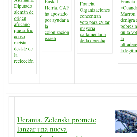
Euskal
Francia.
Francia.
Diputado
Herria. CAF
«Cuand
Organizaciones
alemán de
ha apostado
Macron
concentran
origen
por ayudar a
denigra 
voto para evitar
africano
la
pobres 
mayoría
que sufrió
colonización
quita vo
parlamentaria
acoso
israelí
la
de la derecha
racista
ultrader
desiste de
la legit
la
reelección
Ucrania. Zelenski promete
lanzar una nueva