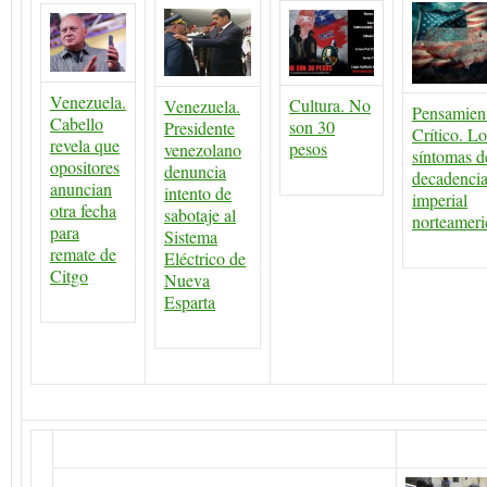
Venezuela.
Cultura. No
Venezuela.
Pensamien
Cabello
son 30
Presidente
Crítico. Lo
revela que
pesos
venezolano
síntomas d
opositores
denuncia
decadenci
anuncian
intento de
imperial
otra fecha
sabotaje al
norteameri
para
Sistema
remate de
Eléctrico de
Citgo
Nueva
Esparta