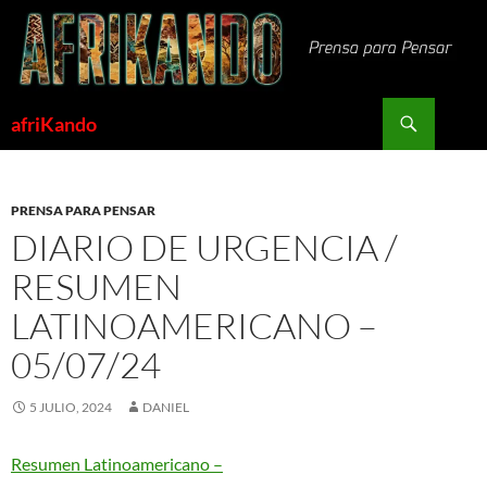
Saltar
al
contenido
Buscar
afriKando
PRENSA PARA PENSAR
DIARIO DE URGENCIA /
RESUMEN
LATINOAMERICANO –
05/07/24
5 JULIO, 2024
DANIEL
Resumen Latinoamericano –