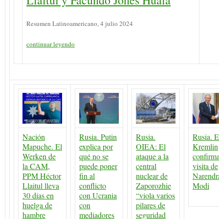
Resumen Latinoamericano, 4 julio 2024
continuar leyendo
Nación
Rusia. Putin
Rusia.
Rusia. E
Mapuche. El
explica por
OIEA: El
Kremlin
Werken de
qué no se
ataque a la
confirma
la CAM,
puede poner
central
visita de
PPM Héctor
fin al
nuclear de
Narendr
Llaitul lleva
conflicto
Zaporozhie
Modi
30 días en
con Ucrania
“viola varios
huelga de
con
pilares de
hambre
mediadores
seguridad