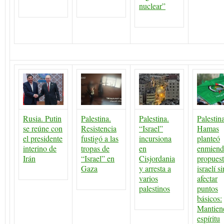
nuclear”
Rusia. Putin
Palestina.
Palestina.
Palestina
se reúne con
Resistencia
“Israel”
Hamas
el presidente
fustigó a las
incursiona
planteó
interino de
tropas de
en
enmiend
Irán
“Israel” en
Cisjordania
propues
Gaza
y arresta a
israelí si
varios
afectar
palestinos
puntos
básicos:
Mantien
espíritu