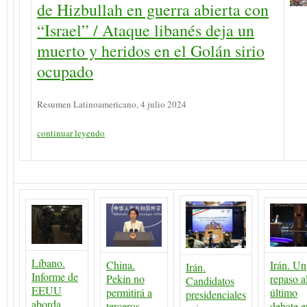
de Hizbullah en guerra abierta con
“Israel” / Ataque libanés deja un
muerto y heridos en el Golán sirio
ocupado
Resumen Latinoamericano, 4 julio 2024
continuar leyendo
Líbano.
China.
Irán. Un
Irán.
Informe de
Pekin no
repaso a
Candidatos
EEUU
permitirá a
último
presidenciales
aborda
terceros
debate e