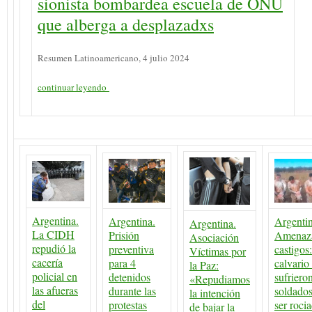
sionista bombardea escuela de ONU
que alberga a desplazadxs
Resumen Latinoamericano, 4 julio 2024
continuar leyendo
Argentina.
Argentina.
Argentin
Argentina.
La CIDH
Prisión
Amenaz
Asociación
repudió la
preventiva
castigos:
Víctimas por
cacería
para 4
calvario
la Paz:
policial en
detenidos
sufrieron
«Repudiamos
las afueras
durante las
soldados
la intención
del
protestas
ser roci
de bajar la