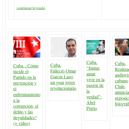
continuar leyendo
Cuba.
Cuba.
Cuba.
Cuba. ¿Cómo
“Juntar,
Realiza
Falleció Omar
incide el
amar,
audiovi
García Lazo,
Partido en la
vivir en la
cubano
un gran joven
prevención y
pasión de
Chile,
revolucionario
el
la
anuncia
enfrentamiento
verdad”:
exposic
a la
Abel
fotográf
corrupción, el
Prieto
delito y las
ilegalidades?
(+ video)