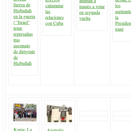
animan a
fuerza de
calumniar
los
iraníes a votar
Hizbullah
las
aspirant
en segunda
en la guerra
relaciones
la
vuelta
/ “Israel”
con Cuba
Presiden
teme
iraní
represalias
tras
asesinato
de dirigente
de
Hizbullah
Kenia: La
Australia.