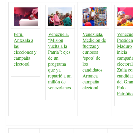
Perú.
Venezuela.
Venezuela.
Venezue
Antesala a
“Misión
Medición de
Presiden
las
vuelta a la
fuerzas y
Maduro
elecciones y
Patria”: ejes
curiosos
inicia
campaña
de un
‘spots’ de
campañ
electoral
programa
los
electoral
que ya
candidatos:
Zulia c
repatrió a un
Arranca
candida
millón de
campaña
del Gra
venezolanos
electoral
Polo
Patriótic