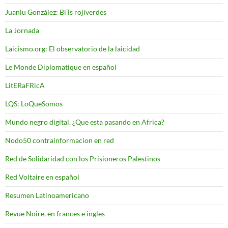
Juanlu González: BiTs rojiverdes
La Jornada
Laicismo.org: El observatorio de la laicidad
Le Monde Diplomatique en español
LitERaFRicA
LQS: LoQueSomos
Mundo negro digital. ¿Que esta pasando en Africa?
Nodo50 contrainformacion en red
Red de Solidaridad con los Prisioneros Palestinos
Red Voltaire en español
Resumen Latinoamericano
Revue Noire, en frances e ingles