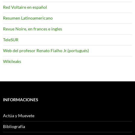
Red Voltaire en español
Resumen Latinoamericano
Revue Noire, en frances e ingles
TeleSUR
Web del profesor Renato Fialho Jr.(portugués)
Wikileaks
INFORMACIONES
Actúa y Muevete
Bibliografía