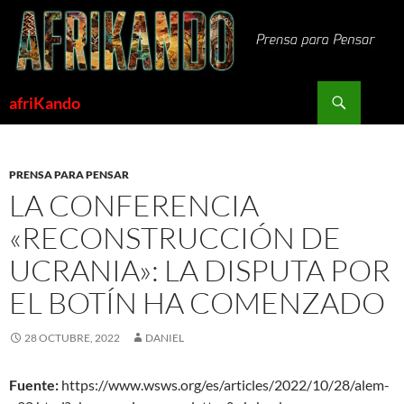
Saltar
al
contenido
Buscar
afriKando
PRENSA PARA PENSAR
LA CONFERENCIA
«RECONSTRUCCIÓN DE
UCRANIA»: LA DISPUTA POR
EL BOTÍN HA COMENZADO
28 OCTUBRE, 2022
DANIEL
Fuente:
https://www.wsws.org/es/articles/2022/10/28/alem-