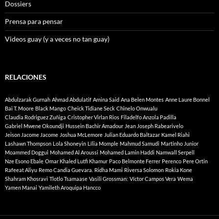
Dossiers
Prensa para pensar
Videos guay (y a veces no tan guay)
RELACIONES
Abdulzarak Gurnah
Ahmad Abdulatif
Amina Said
Ana Belen Montes
Anne Laure Bonnel
Bai T. Moore
Black Mango
Cheick Tidiane Seck
Chinelo Onwualu
Claudia Rodriguez Zuñiga
Cristopher Virlan Rios
Filadelfo Anzola Padilla
Gabriel Mwene Okoundji
Hussein Bachir Amadour
Jean Joseph Rabearivelo
Jeison Jacome Jacome
Joshua McLemore
Julian Eduardo Baltazar
Kamel Riahi
Lashawn Thompson
Lola Shoneyin
Lília Momple
Mahmud Samudi
Martinho Junior
Moammed Doggui
Mohamed Al Aroussi
Mohamed Lamin Haddi
Namwall Serpell
Nze Esono Ebale
Omar Khaled Lutfi Khamur
Paco Belmonte Ferrer
Perenco
Pere Ortin
Rafeeat Aliyu
Remo Candia Guevara.
Ridha Mami
Riversa Solomon
Rokia Kone
Shahram Khosravi
Tlotlo Tsamaase
Vasili Grossman:
Víctor Campos Vera
Wema
Yamen Manai
Yamileth Aroquipa Hancco