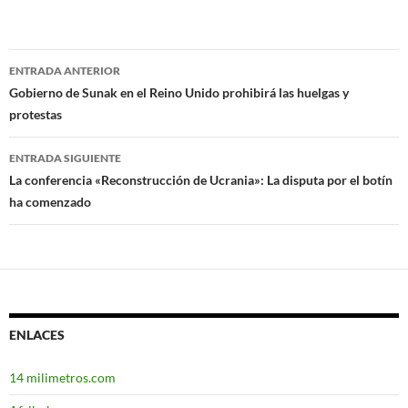
ENTRADA ANTERIOR
Navegación
Gobierno de Sunak en el Reino Unido prohibirá las huelgas y
protestas
de
entradas
ENTRADA SIGUIENTE
La conferencia «Reconstrucción de Ucrania»: La disputa por el botín
ha comenzado
ENLACES
14 milimetros.com