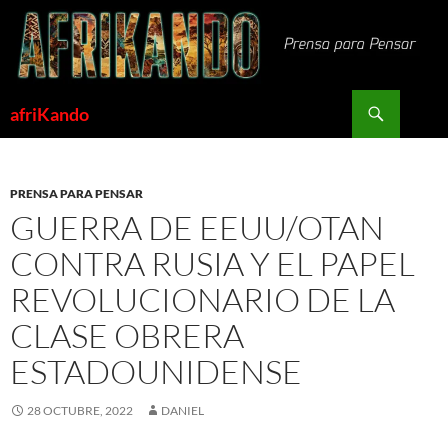
Saltar
al
contenido
Buscar
afriKando
PRENSA PARA PENSAR
GUERRA DE EEUU/OTAN
CONTRA RUSIA Y EL PAPEL
REVOLUCIONARIO DE LA
CLASE OBRERA
ESTADOUNIDENSE
28 OCTUBRE, 2022
DANIEL