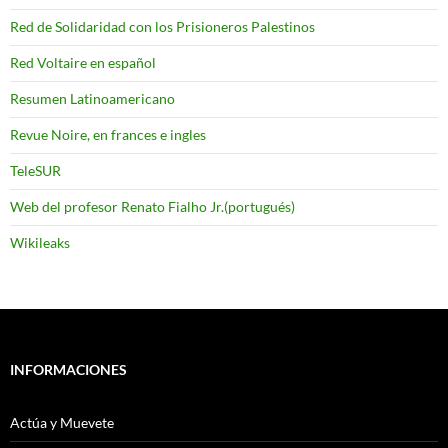
Red de Solidaridad con los Prisioneros Palestinos
Red Voltaire en español
Resumen Latinoamericano
Revue Noire, en frances e ingles
TeleSUR
Web del profesor Renato Fialho Jr.(portugués)
Wikileaks
INFORMACIONES
Actúa y Muevete