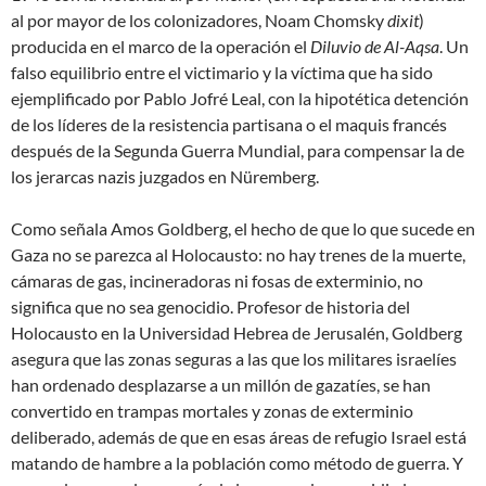
al por mayor
de los colonizadores, Noam Chomsky
dixit
)
producida en el marco de la operación el
Diluvio de Al-Aqsa
. Un
falso equilibrio entre el victimario y la víctima que ha sido
ejemplificado por Pablo Jofré Leal, con la hipotética detención
de los líderes de la resistencia partisana o el maquis francés
después de la Segunda Guerra Mundial, para
compensar
la de
los jerarcas nazis juzgados en Nüremberg.
Como señala Amos Goldberg, el hecho de que lo que sucede en
Gaza no se parezca al Holocausto: no hay trenes de la muerte,
cámaras de gas, incineradoras ni fosas de exterminio, no
significa que no sea genocidio. Profesor de historia del
Holocausto en la Universidad Hebrea de Jerusalén, Goldberg
asegura que las
zonas seguras
a las que los militares israelíes
han ordenado desplazarse a un millón de gazatíes, se han
convertido en trampas mortales y zonas de exterminio
deliberado, además de que en esas áreas de
refugio
Israel está
matando de hambre a la población como método de guerra. Y