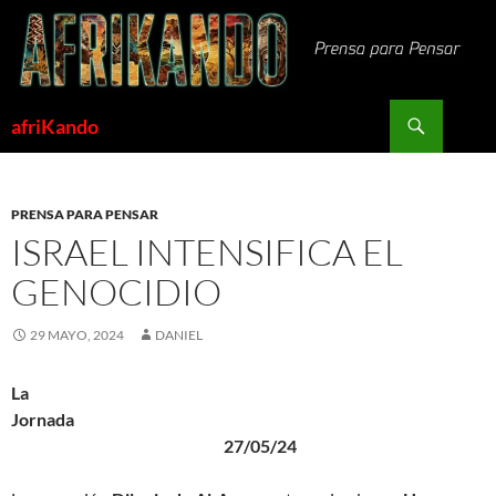
Saltar
al
contenido
Buscar
afriKando
PRENSA PARA PENSAR
ISRAEL INTENSIFICA EL
GENOCIDIO
29 MAYO, 2024
DANIEL
La
Jornada
27/05/24