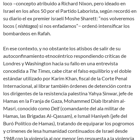
loco
–concepto atribuido a Richard Nixon, pero ideado en
Israel en los años 50 por el Partido Laborista, según recordó en
su diario el ex premier israelí Moshe Sharett: “nos volveremos
locos (
nishtagea
) si nos enfadamos”− ordenó intensificar los
bombardeos en Rafah.
En ese contexto, y no obstante los atisbos de salir de su
autoconfinamiento etnocéntrico respondiendo críticas de
Londres y Washington hacia su fallo en una entrevista
concedida a
The Times
, cabe citar el falso equilibrio y el doble
estándar utilizado por Karim Khan, fiscal de la Corte Penal
Internacional, al librar también órdenes de detención contra
los dirigentes de la resistencia palestina Yahya Sinwar, jefe de
Hamas en la Franja de Gaza, Mohammed Diab Ibrahim al-
Masri, conocido como
Deif
(comandante del ala militar de
Hamas, las Brigadas Al-Qassam), e Ismail Haniyeh (jefe del
Buró Político de Hamas), tratando de equiparar los pogromos
y crímenes de lesa humanidad continuados de Israel desde
1948 con la
violencia al por menor
(en respuesta a la
violencia