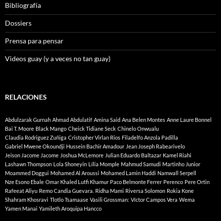
Bibliografía
Dossiers
Prensa para pensar
Videos guay (y a veces no tan guay)
RELACIONES
Abdulzarak Gurnah
Ahmad Abdulatif
Amina Said
Ana Belen Montes
Anne Laure Bonnel
Bai T. Moore
Black Mango
Cheick Tidiane Seck
Chinelo Onwualu
Claudia Rodriguez Zuñiga
Cristopher Virlan Rios
Filadelfo Anzola Padilla
Gabriel Mwene Okoundji
Hussein Bachir Amadour
Jean Joseph Rabearivelo
Jeison Jacome Jacome
Joshua McLemore
Julian Eduardo Baltazar
Kamel Riahi
Lashawn Thompson
Lola Shoneyin
Lília Momple
Mahmud Samudi
Martinho Junior
Moammed Doggui
Mohamed Al Aroussi
Mohamed Lamin Haddi
Namwall Serpell
Nze Esono Ebale
Omar Khaled Lutfi Khamur
Paco Belmonte Ferrer
Perenco
Pere Ortin
Rafeeat Aliyu
Remo Candia Guevara.
Ridha Mami
Riversa Solomon
Rokia Kone
Shahram Khosravi
Tlotlo Tsamaase
Vasili Grossman:
Víctor Campos Vera
Wema
Yamen Manai
Yamileth Aroquipa Hancco