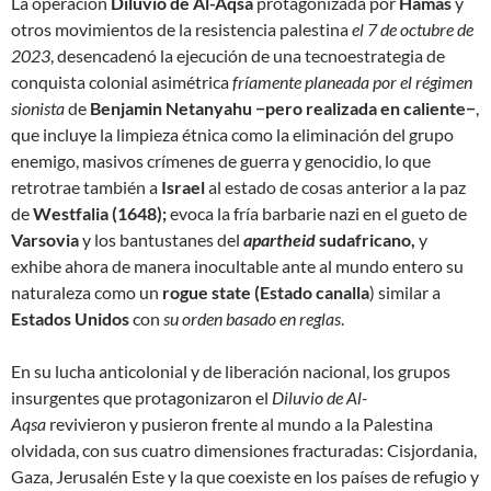
La operación
Diluvio de Al-Aqsa
protagonizada por
Hamas
y
otros movimientos de la resistencia palestina
el 7 de octubre de
2023
, desencadenó la ejecución de una tecnoestrategia de
conquista colonial asimétrica
fríamente planeada por el régimen
sionista
de
Benjamin Netanyahu −pero realizada en caliente−
,
que incluye la limpieza étnica como la eliminación del grupo
enemigo, masivos crímenes de guerra y genocidio, lo que
retrotrae también a
Israel
al estado de cosas anterior a la paz
de
Westfalia (1648);
evoca la fría barbarie nazi en el gueto de
Varsovia
y los bantustanes del
apartheid
sudafricano,
y
exhibe ahora de manera inocultable ante al mundo entero su
naturaleza como un
rogue
state (Estado canalla
) similar a
Estados Unidos
con
su
orden basado en reglas
.
En su lucha anticolonial y de liberación nacional, los grupos
insurgentes que protagonizaron el
Diluvio de Al-
Aqsa
revivieron y pusieron frente al mundo a la Palestina
olvidada, con sus cuatro dimensiones fracturadas: Cisjordania,
Gaza, Jerusalén Este y la que coexiste en los países de refugio y