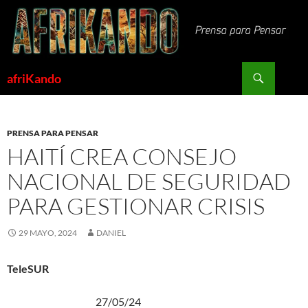
Saltar
al
contenido
Buscar
afriKando
PRENSA PARA PENSAR
HAITÍ CREA CONSEJO
NACIONAL DE SEGURIDAD
PARA GESTIONAR CRISIS
29 MAYO, 2024
DANIEL
TeleSUR
27/05/24