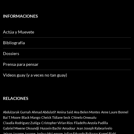
INFORMACIONES
Actúa y Muevete
Bibliografía
Dossiers
Prensa para pensar
Videos guay (y a veces no tan guay)
RELACIONES
Abdulzarak Gurnah
Ahmad Abdulatif
Amina Said
Ana Belen Montes
Anne Laure Bonnel
Bai T. Moore
Black Mango
Cheick Tidiane Seck
Chinelo Onwualu
Claudia Rodriguez Zuñiga
Cristopher Virlan Rios
Filadelfo Anzola Padilla
Gabriel Mwene Okoundji
Hussein Bachir Amadour
Jean Joseph Rabearivelo
Jeison Jacome Jacome
Joshua McLemore
Julian Eduardo Baltazar
Kamel Riahi