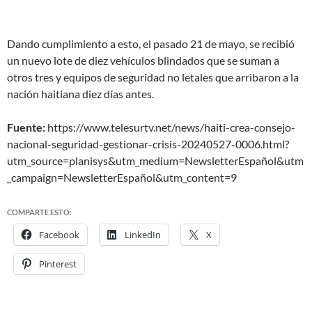
Dando cumplimiento a esto, el pasado 21 de mayo, se recibió
un nuevo lote de diez vehículos blindados que se suman a
otros tres y equipos de seguridad no letales que arribaron a la
nación haitiana diez días antes.
Fuente:
https://www.telesurtv.net/news/haiti-crea-consejo-
nacional-seguridad-gestionar-crisis-20240527-0006.html?
utm_source=planisys&utm_medium=NewsletterEspañol&utm
_campaign=NewsletterEspañol&utm_content=9
COMPARTE ESTO:
Facebook
LinkedIn
X
Pinterest