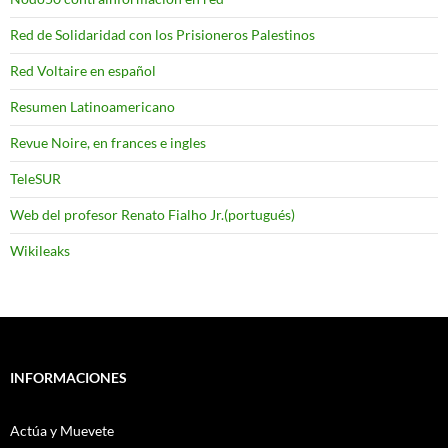
Red de Solidaridad con los Prisioneros Palestinos
Red Voltaire en español
Resumen Latinoamericano
Revue Noire, en frances e ingles
TeleSUR
Web del profesor Renato Fialho Jr.(portugués)
Wikileaks
INFORMACIONES
Actúa y Muevete