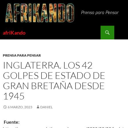
Saltar
al
contenido
Buscar
afriKando
PRENSA PARA PENSAR
INGLATERRA. LOS 42
GOLPES DE ESTADO DE
GRAN BRETAÑA DESDE
1945
6 MARZO, 2023
DANIEL
Fuente: