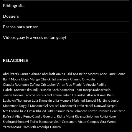
Bibliografía
Dossiers
Prensa para pensar
Videos guay (y a veces no tan guay)
RELACIONES
Abdulzarak Gurnah
Ahmad Abdulatif
Amina Said
Ana Belen Montes
Anne Laure Bonnel
Bai T. Moore
Black Mango
Cheick Tidiane Seck
Chinelo Onwualu
Claudia Rodriguez Zuñiga
Cristopher Virlan Rios
Filadelfo Anzola Padilla
Gabriel Mwene Okoundji
Hussein Bachir Amadour
Jean Joseph Rabearivelo
Jeison Jacome Jacome
Joshua McLemore
Julian Eduardo Baltazar
Kamel Riahi
Lashawn Thompson
Lola Shoneyin
Lília Momple
Mahmud Samudi
Martinho Junior
Moammed Doggui
Mohamed Al Aroussi
Mohamed Lamin Haddi
Namwall Serpell
Nze Esono Ebale
Omar Khaled Lutfi Khamur
Paco Belmonte Ferrer
Perenco
Pere Ortin
Rafeeat Aliyu
Remo Candia Guevara.
Ridha Mami
Riversa Solomon
Rokia Kone
Shahram Khosravi
Tlotlo Tsamaase
Vasili Grossman:
Víctor Campos Vera
Wema
Yamen Manai
Yamileth Aroquipa Hancco