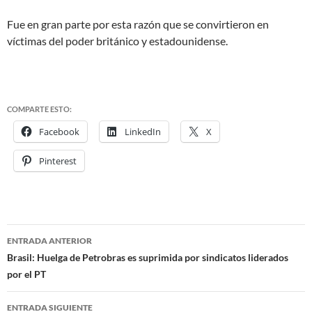
Fue en gran parte por esta razón que se convirtieron en
víctimas del poder británico y estadounidense.
COMPARTE ESTO:
Facebook
LinkedIn
X
Pinterest
ENTRADA ANTERIOR
Navegación
Brasil: Huelga de Petrobras es suprimida por sindicatos liderados
por el PT
de
entradas
ENTRADA SIGUIENTE