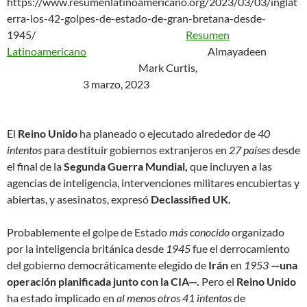
https://www.resumenlatinoamericano.org/2023/03/03/inglat
erra-los-42-golpes-de-estado-de-gran-bretana-desde-
1945/
Resumen
Latinoamericano
Almayadeen
Mark Curtis,
3 marzo, 2023
El
Reino Unido
ha planeado o ejecutado alrededor de
40
intentos
para destituir gobiernos extranjeros en
27 países
desde
el final de la
Segunda Guerra Mundial,
que incluyen a las
agencias de inteligencia, intervenciones militares encubiertas y
abiertas, y asesinatos, expresó
Declassified UK.
Probablemente el golpe de Estado
más conocido
organizado
por la inteligencia británica desde
1945
fue el derrocamiento
del gobierno democráticamente elegido de
Irán
en
1953
—una
operación planificada junto con la CIA—.
Pero el
Reino Unido
ha estado implicado en
al menos otros 41 intentos
de