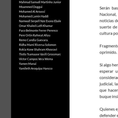
Mahmud Samudi
Martinho Junior
Moammed Doggui
Serán bas
Mohamed Al Aroussi
Nacional,
Mohamed Lamin Haddi
noticias d
Namwall Serpell
Nze Esono Ebale
Omar Khaled Lutfi Khamur
suerte de
Paco Belmonte Ferrer
Perenco
cultura po
Pere Ortin
Rafeeat Aliyu
Remo Candia Guevara.
Ridha Mami
Riversa Solomon
Fragmento
Rokia Kone
Shahram Khosravi
oprimido.
Tlotlo Tsamaase
Vasili Grossman:
Víctor Campos Vera
Wema
Yamen Manai
Si algo h
Yamileth Aroquipa Hancco
esperar u
considera
judicial, 
que hacen
buque insi
Quienes e
defender e