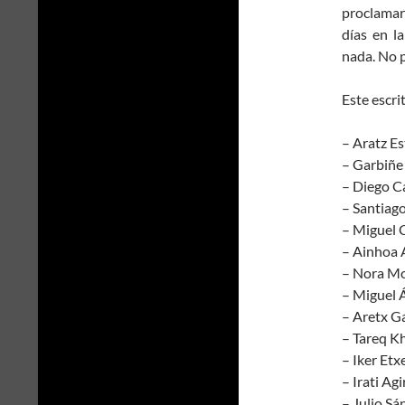
proclamar
días en l
nada. No 
Este escri
– Aratz Es
– Garbiñe
– Diego C
– Santiag
– Miguel C
– Ainhoa 
– Nora Mo
– Miguel 
– Aretx Ga
– Tareq K
– Iker Et
– Irati Agi
– Julio S