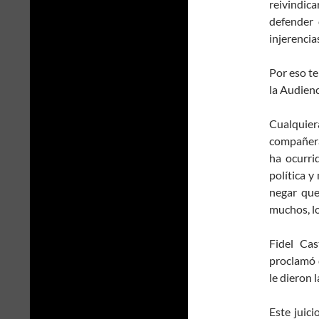
reivindic
defender 
injerencia
Por eso te
la Audienc
Cualquie
compañeras
ha ocurri
política y
negar que
muchos, lo
Fidel Cas
proclamó q
le dieron l
Este juic