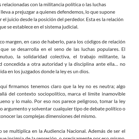
 relacionadas con la militancia política o las luchas
lleva a prejuzgar a quienes defendemos, lo que supone
el juicio desde la posición del perdedor. Esta es la relación
ue se establece en el sistema judicial.
o margen, en caso de haberlo, para los códigos de relación
a que se desarrolla en el seno de las luchas populares. El
utuo, la solidaridad colectiva, el trabajo militante, la
d concedida a otra autoridad y la disciplina ante ella… no
ida en los juzgados donde la ley es un dios.
quí firmamos tenemos claro que la ley no es neutra; algo
llá del contexto sociopolítico, marca el límite inamovible
ueno y lo malo. Por eso nos parece peligroso, tomar la ley
 argumento y solventar cualquier tipo de debate político o
 conocer las complejas dimensiones del mismo.
 se multiplica en la Audiencia Nacional. Además de ser el
ue insignia de la represión, o precisamente por eso mismo,