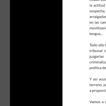
la actitu
sospecha
arraigadas
en las cam
movilizaci
lengua…
Todo ello 
tribunal 
juzgarlas
criminali
política d
Y así acu
terreno, p
a proporc
Vamos a d