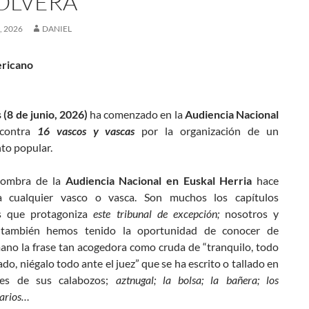
OLVERÁ
, 2026
DANIEL
ericano
 (8 de junio, 2026)
ha comenzado en la
Audiencia Nacional
 contra
16 vascos y vascas
por la organización de un
to popular.
 sombra de la
Audiencia Nacional en Euskal Herria
hace
a cualquier vasco o vasca. Son muchos los capítulos
s que protagoniza
este tribunal de excepción;
nosotros y
 también hemos tenido la oportunidad de conocer de
ano la frase tan acogedora como cruda de “tranquilo, todo
do, niégalo todo ante el juez” que se ha escrito o tallado en
des de sus calabozos;
aztnugal; la bolsa; la bañera; los
arios…