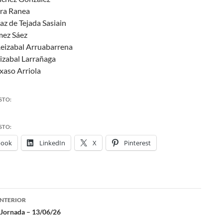
era Ranea
az de Tejada Sasiain
mez Sáez
Reizabal Arruabarrena
izabal Larrañaga
xaso Arriola
STO:
STO:
book
LinkedIn
X
Pinterest
NTERIOR
ación
 Jornada – 13/06/26