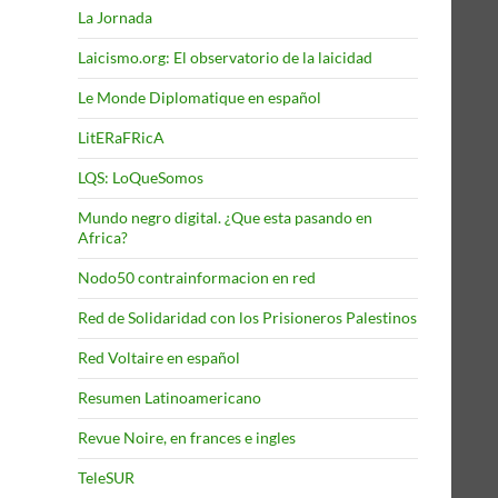
La Jornada
Laicismo.org: El observatorio de la laicidad
Le Monde Diplomatique en español
LitERaFRicA
LQS: LoQueSomos
Mundo negro digital. ¿Que esta pasando en
Africa?
Nodo50 contrainformacion en red
Red de Solidaridad con los Prisioneros Palestinos
Red Voltaire en español
Resumen Latinoamericano
Revue Noire, en frances e ingles
TeleSUR