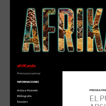
Saltar
al
contenido
Buscar
afriKando
Prensa para pensar
INFORMACIONES
PRENSA PA
Actúa y Muevete
EL P
Bibliografía
Dossiers