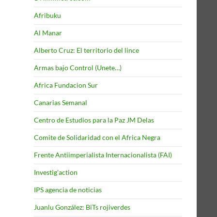
Afribuku
Al Manar
Alberto Cruz: El territorio del lince
Armas bajo Control (Unete…)
Africa Fundacion Sur
Canarias Semanal
Centro de Estudios para la Paz JM Delas
Comite de Solidaridad con el Africa Negra
Frente Antiimperialista Internacionalista (FAI)
Investig'action
IPS agencia de noticias
Juanlu González: BiTs rojiverdes