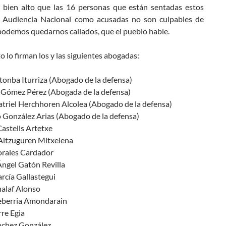
 bien alto que las 16 personas que están sentadas estos
a Audiencia Nacional como acusadas no son culpables de
podemos quedarnos callados, que el pueblo hable.
to lo firman los y las siguientes abogadas:
tonba Iturriza (Abogado de la defensa)
 Gómez Pérez (Abogada de la defensa)
atriel Herchhoren Alcolea (Abogado de la defensa)
o González Arias (Abogado de la defensa)
astells Artetxe
Altzuguren Mitxelena
rales Cardador
Ángel Gatón Revilla
rcía Gallastegui
halaf Alonso
xeberria Amondarain
rre Egia
ánchez González