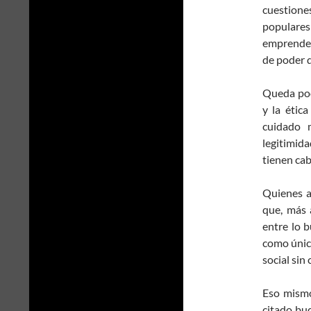
cuestiones
populares 
emprender 
de poder q
Queda poc
y la étic
cuidado m
legitimida
tienen cab
Quienes a
que, más a
entre lo b
como único
social sin
Eso mismo
citado buq