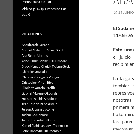
ABS
Prensa para pensar
Videos guay (y a veces no tan
14 JUNIO
guay)
El Sudam
RELACIONES
11/06/26
Abdulzarak Gurnah
Este lunes
Ahmad Abdulatif
Amina Said
Ana Belen Montes
el juicio
Anne Laure Bonnel
Bai T. Moore
recibimien
Black Mango
Cheick Tidiane Seck
Chinelo Onwualu
Claudia Rodriguez Zuñiga
La larga
Cristopher Virlan Rios
temblar 
Filadelfo Anzola Padilla
represivo
Gabriel Mwene Okoundji
Hussein Bachir Amadour
nosotras
Jean Joseph Rabearivelo
primera m
Jeison Jacome Jacome
ha termina
Joshua McLemore
Julian Eduardo Baltazar
las pare
Kamel Riahi
Lashawn Thompson
macrosum
Lola Shoneyin
Lília Momple