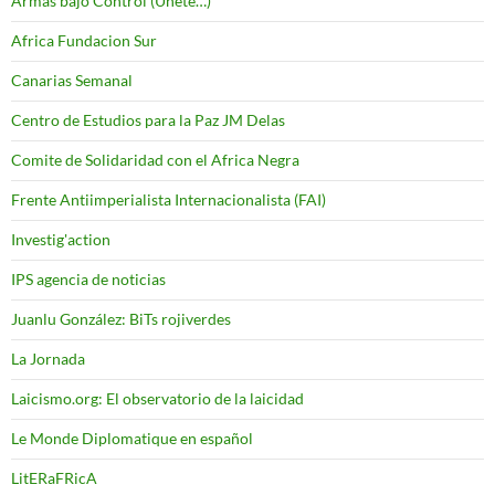
Armas bajo Control (Unete…)
Africa Fundacion Sur
Canarias Semanal
Centro de Estudios para la Paz JM Delas
Comite de Solidaridad con el Africa Negra
Frente Antiimperialista Internacionalista (FAI)
Investig'action
IPS agencia de noticias
Juanlu González: BiTs rojiverdes
La Jornada
Laicismo.org: El observatorio de la laicidad
Le Monde Diplomatique en español
LitERaFRicA