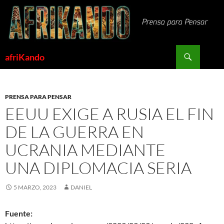
Saltar
al
contenido
Buscar
afriKando
PRENSA PARA PENSAR
EEUU EXIGE A RUSIA EL FIN
DE LA GUERRA EN
UCRANIA MEDIANTE
UNA DIPLOMACIA SERIA
5 MARZO, 2023
DANIEL
Fuente: