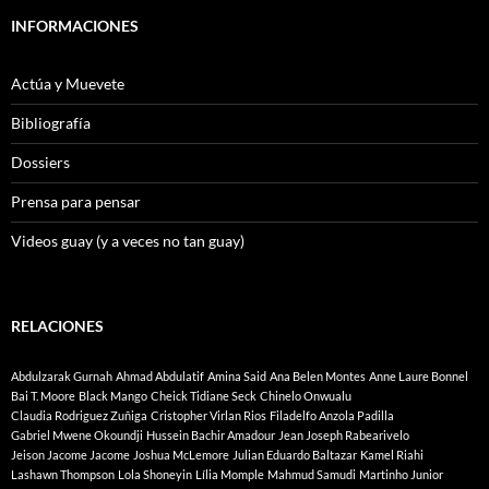
INFORMACIONES
Actúa y Muevete
Bibliografía
Dossiers
Prensa para pensar
Videos guay (y a veces no tan guay)
RELACIONES
Abdulzarak Gurnah
Ahmad Abdulatif
Amina Said
Ana Belen Montes
Anne Laure Bonnel
Bai T. Moore
Black Mango
Cheick Tidiane Seck
Chinelo Onwualu
Claudia Rodriguez Zuñiga
Cristopher Virlan Rios
Filadelfo Anzola Padilla
Gabriel Mwene Okoundji
Hussein Bachir Amadour
Jean Joseph Rabearivelo
Jeison Jacome Jacome
Joshua McLemore
Julian Eduardo Baltazar
Kamel Riahi
Lashawn Thompson
Lola Shoneyin
Lília Momple
Mahmud Samudi
Martinho Junior