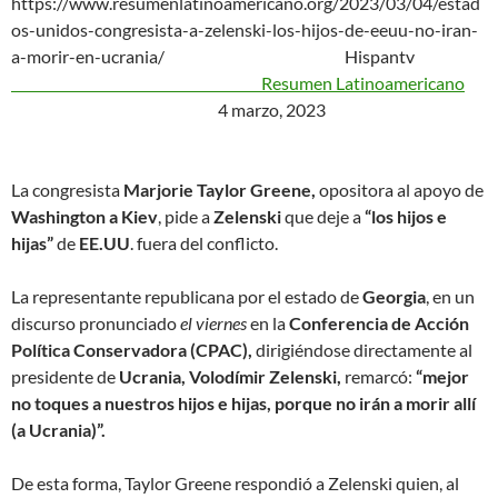
https://www.resumenlatinoamericano.org/2023/03/04/estad
os-unidos-congresista-a-zelenski-los-hijos-de-eeuu-no-iran-
a-morir-en-ucrania/ Hispantv
Resumen Latinoamericano
4 marzo, 2023
La congresista
Marjorie Taylor Greene,
opositora al apoyo de
Washington a Kiev
, pide a
Zelenski
que deje a
“los hijos e
hijas”
de
EE.UU
. fuera del conflicto.
La representante republicana por el estado de
Georgia
, en un
discurso pronunciado
el viernes
en la
Conferencia de Acción
Política Conservadora (CPAC),
dirigiéndose directamente al
presidente de
Ucrania, Volodímir Zelenski,
remarcó:
“mejor
no toques a nuestros hijos e hijas, porque no irán a morir allí
(a Ucrania)”.
De esta forma, Taylor Greene respondió a Zelenski quien, al