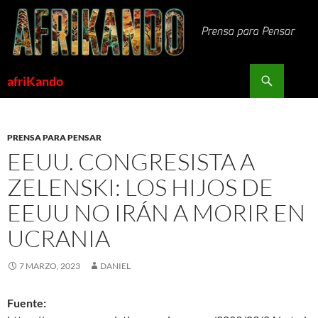
Saltar
al
contenido
Buscar
afriKando
PRENSA PARA PENSAR
EEUU. CONGRESISTA A
ZELENSKI: LOS HIJOS DE
EEUU NO IRÁN A MORIR EN
UCRANIA
7 MARZO, 2023
DANIEL
Fuente: