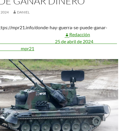
DE GANAR DINERO’
, 2024
DANIEL
ttps://mpr21.info/donde-hay-guerra-se-puede-ganar-
inero/
Redacción
 de abril de 2024
mpr21