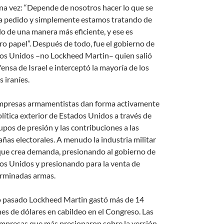
una vez: “Depende de nosotros hacer lo que se
a pedido y simplemente estamos tratando de
lo de una manera más eficiente, y ese es
ro papel”. Después de todo, fue el gobierno de
os Unidos –no Lockheed Martin– quien salió
ensa de Israel e interceptó la mayoría de los
s iraníes.
mpresas armamentistas dan forma activamente
olítica exterior de Estados Unidos a través de
upos de presión y las contribuciones a las
ñas electorales. A menudo la industria militar
 que crea demanda, presionando al gobierno de
os Unidos y presionando para la venta de
rminadas armas.
o pasado Lockheed Martin gastó más de 14
nes de dólares en cabildeo en el Congreso. Las
empresas que más presionaron sobre la versión