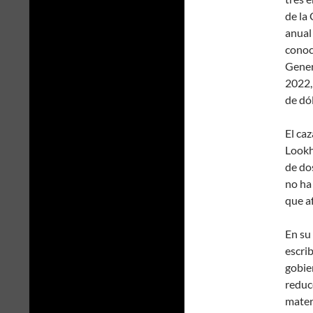
de la
anual
conoc
Gener
2022,
de dól
El ca
Lookh
de dos
no ha
que a
En su
escrib
gobie
reduc
mater