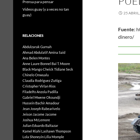
PUE
Prensa para pensar
Videos guay (y a veces no tan
25 ABRIL
guay)
Fuente:
h
RELACIONES
d
25
Abdulzarak Gurnah
Ahmad Abdulatif
Amina Said
Ana Belen Montes
Anne Laure Bonnel
Bai T. Moore
Black Mango
Cheick Tidiane Seck
Chinelo Onwualu
Claudia Rodriguez Zuñiga
Cristopher Virlan Rios
Filadelfo Anzola Padilla
Gabriel Mwene Okoundji
Hussein Bachir Amadour
Jean Joseph Rabearivelo
Jeison Jacome Jacome
Joshua McLemore
Julian Eduardo Baltazar
Kamel Riahi
Lashawn Thompson
Lola Shoneyin
Lília Momple