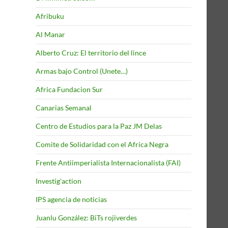
Afribuku
Al Manar
Alberto Cruz: El territorio del lince
Armas bajo Control (Unete…)
Africa Fundacion Sur
Canarias Semanal
Centro de Estudios para la Paz JM Delas
Comite de Solidaridad con el Africa Negra
Frente Antiimperialista Internacionalista (FAI)
Investig'action
IPS agencia de noticias
Juanlu González: BiTs rojiverdes