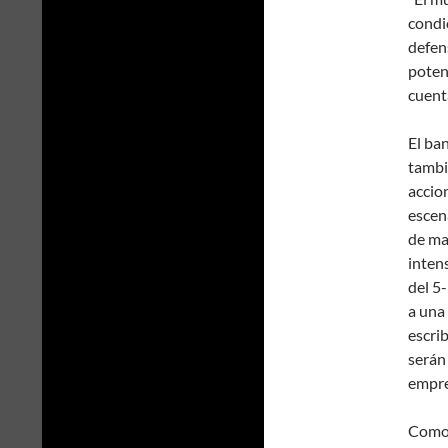
condi
defen
poten
cuenta
El ba
tambi
accio
escen
de ma
inten
del 5
a una
escri
serán 
empre
Como 