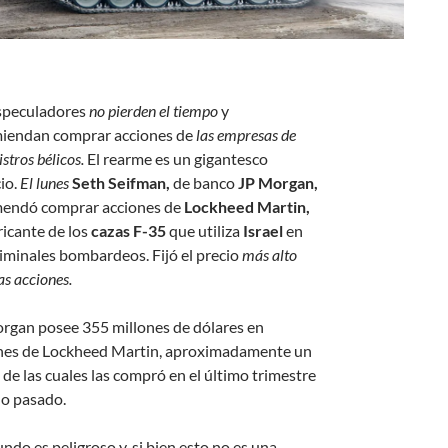
speculadores
no pierden el tiempo
y
iendan comprar acciones de
las empresas de
stros bélicos.
El rearme es un gigantesco
io.
El lunes
Seth Seifman,
de banco
JP Morgan,
endó comprar acciones de
Lockheed Martin,
ricante de los
cazas F-35
que utiliza
Israel
en
riminales bombardeos. Fijó el precio
más alto
as acciones.
rgan posee 355 millones de dólares en
nes de Lockheed Martin, aproximadamente un
 de las cuales las compró en el último trimestre
ño pasado.
ndo es peligroso y, si bien esto no es una