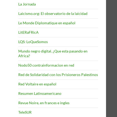
La Jornada
Laicismo.org: El observatorio de la laicidad
Le Monde Diplomatique en español
LitERaFRicA
LQS: LoQueSomos
Mundo negro digital. ¿Que esta pasando en
Africa?
Nodo50 contrainformacion en red
Red de Solidaridad con los Prisioneros Palestinos
Red Voltaire en español
Resumen Latinoamericano
Revue Noire, en frances e ingles
TeleSUR