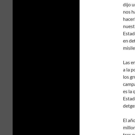
dijo 
nos h
hacer
nuest
Estad
en def
misile
Las e
a la p
los gr
campa
es la
Estad
detge
El añ
millo
tres 