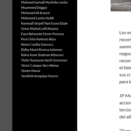
Mahmud Samudi
Martinho Junior
Moammed Doggui
Mohamed Al Aroussi
Mohamed Lamin Haddi
Namwall Serpell
Nze Esono Ebale
Omar Khaled Lutfi Khamur
L
os e
Paco Belmonte Ferrer
Perenco
recom
Pere Ortin
Rafeeat Aliyu
Remo Candia Guevara.
sumini
Ridha Mami
Riversa Solomon
negoc
Rokia Kone
Shahram Khosravi
recom
Tlotlo Tsamaase
Vasili Grossman:
Víctor Campos Vera
Wema
el fab
Yamen Manai
sus c
Yamileth Aroquipa Hancco
para l
JP Mo
accio
tercio
del a
“El mu