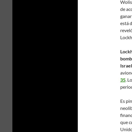
Wolis
de ac
ganar
está 
revel
Lockh
Lockh
bomba
Israel
avion
35
. L
perio
Es pi
neolib
finan
que c
Unido