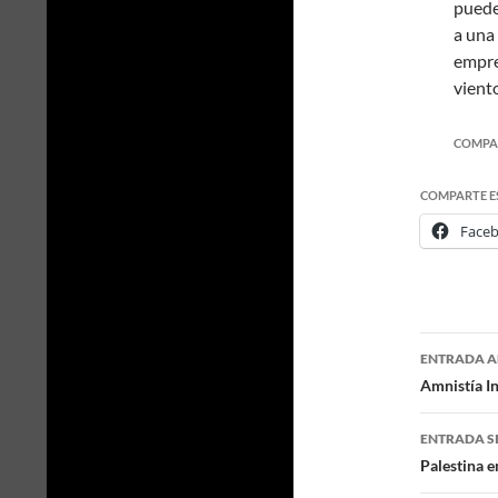
puede
a una
empre
vient
COMPA
COMPARTE E
Face
ENTRADA A
Naveg
Amnistía I
de
ENTRADA S
entra
Palestina e