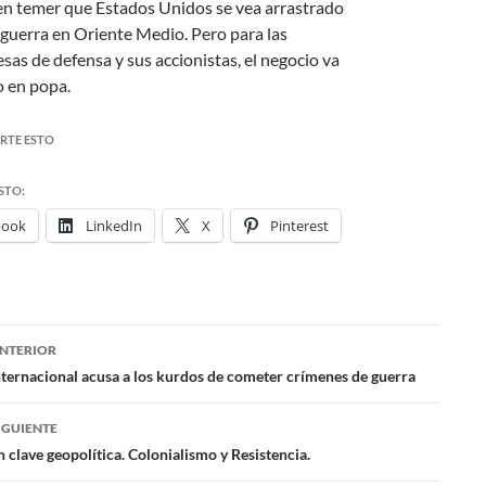
n temer que Estados Unidos se vea arrastrado
 guerra en Oriente Medio. Pero para las
sas de defensa y sus accionistas, el negocio va
o en popa.
RTE ESTO
STO:
book
LinkedIn
X
Pinterest
NTERIOR
ación
nternacional acusa a los kurdos de cometer crímenes de guerra
IGUIENTE
das
n clave geopolítica. Colonialismo y Resistencia.