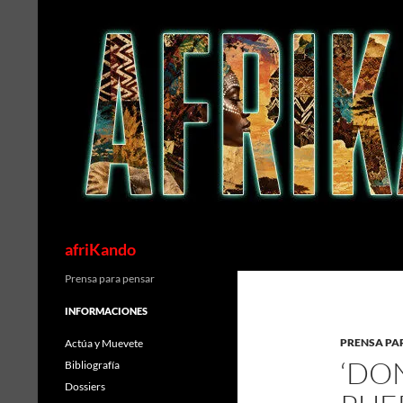
Saltar
al
contenido
Buscar
afriKando
Prensa para pensar
INFORMACIONES
PRENSA PA
Actúa y Muevete
‘DO
Bibliografía
Dossiers