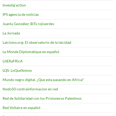
Investig'action
IPS agencia de noticias
Juanlu González: BiTs rojiverdes
La Jornada
Laicismo.org: El observatorio de la laicidad
Le Monde Diplomatique en español
LitERaFRicA
LQS: LoQueSomos
Mundo negro digital. ¿Que esta pasando en Africa?
Nodo50 contrainformacion en red
Red de Solidaridad con los Prisioneros Palestinos
Red Voltaire en español