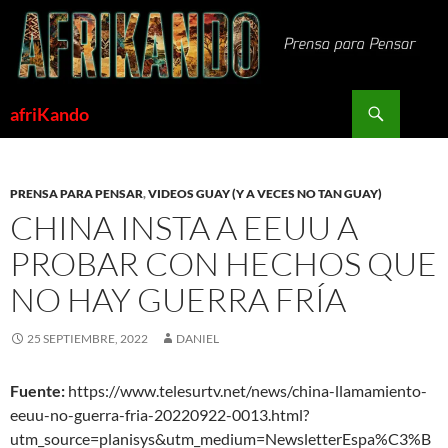
Saltar
al
contenido
Buscar
afriKando
PRENSA PARA PENSAR
,
VIDEOS GUAY (Y A VECES NO TAN GUAY)
CHINA INSTA A EEUU A
PROBAR CON HECHOS QUE
NO HAY GUERRA FRÍA
25 SEPTIEMBRE, 2022
DANIEL
Fuente:
https://www.telesurtv.net/news/china-llamamiento-
eeuu-no-guerra-fria-20220922-0013.html?
utm_source=planisys&utm_medium=NewsletterEspa%C3%B