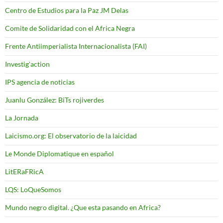
Centro de Estudios para la Paz JM Delas
Comite de Solidaridad con el Africa Negra
Frente Antiimperialista Internacionalista (FAI)
Investig'action
IPS agencia de noticias
Juanlu González: BiTs rojiverdes
La Jornada
Laicismo.org: El observatorio de la laicidad
Le Monde Diplomatique en español
LitERaFRicA
LQS: LoQueSomos
Mundo negro digital. ¿Que esta pasando en Africa?