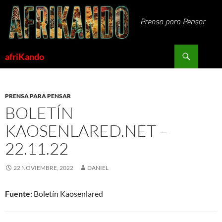
Saltar
al
contenido
Buscar
afriKando
PRENSA PARA PENSAR
BOLETÍN
KAOSENLARED.NET –
22.11.22
22 NOVIEMBRE, 2022
DANIEL
Fuente:
Boletín Kaosenlared