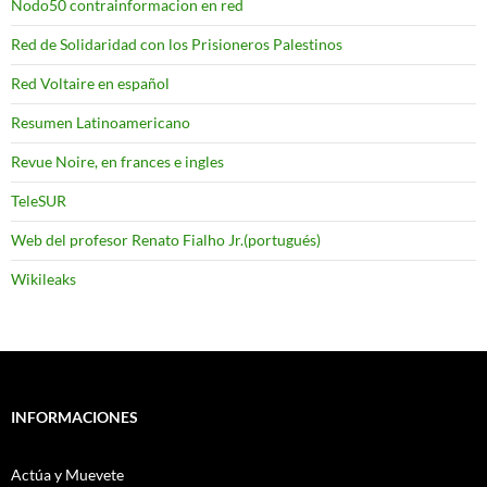
Nodo50 contrainformacion en red
Red de Solidaridad con los Prisioneros Palestinos
Red Voltaire en español
Resumen Latinoamericano
Revue Noire, en frances e ingles
TeleSUR
Web del profesor Renato Fialho Jr.(portugués)
Wikileaks
INFORMACIONES
Actúa y Muevete