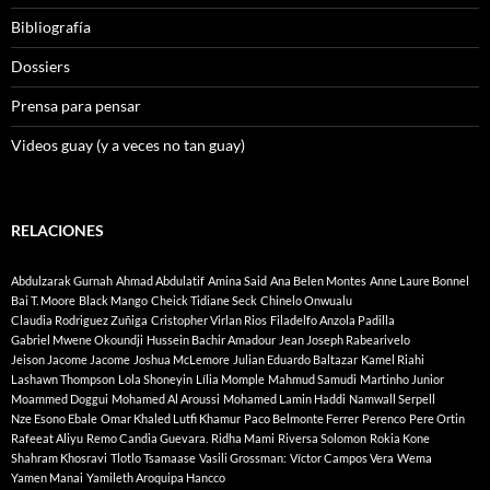
Bibliografía
Dossiers
Prensa para pensar
Videos guay (y a veces no tan guay)
RELACIONES
Abdulzarak Gurnah
Ahmad Abdulatif
Amina Said
Ana Belen Montes
Anne Laure Bonnel
Bai T. Moore
Black Mango
Cheick Tidiane Seck
Chinelo Onwualu
Claudia Rodriguez Zuñiga
Cristopher Virlan Rios
Filadelfo Anzola Padilla
Gabriel Mwene Okoundji
Hussein Bachir Amadour
Jean Joseph Rabearivelo
Jeison Jacome Jacome
Joshua McLemore
Julian Eduardo Baltazar
Kamel Riahi
Lashawn Thompson
Lola Shoneyin
Lília Momple
Mahmud Samudi
Martinho Junior
Moammed Doggui
Mohamed Al Aroussi
Mohamed Lamin Haddi
Namwall Serpell
Nze Esono Ebale
Omar Khaled Lutfi Khamur
Paco Belmonte Ferrer
Perenco
Pere Ortin
Rafeeat Aliyu
Remo Candia Guevara.
Ridha Mami
Riversa Solomon
Rokia Kone
Shahram Khosravi
Tlotlo Tsamaase
Vasili Grossman:
Víctor Campos Vera
Wema
Yamen Manai
Yamileth Aroquipa Hancco