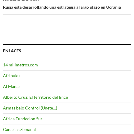
entradas
Rusia está desarrollando una estrategia a largo plazo en Ucrania
ENLACES
14 milimetros.com
Afribuku
Al Manar
Alberto Cruz: El territorio del lince
Armas bajo Control (Unete…)
Africa Fundacion Sur
Canarias Semanal