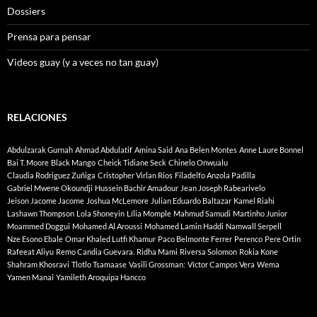
Dossiers
Prensa para pensar
Videos guay (y a veces no tan guay)
RELACIONES
Abdulzarak Gurnah
Ahmad Abdulatif
Amina Said
Ana Belen Montes
Anne Laure Bonnel
Bai T. Moore
Black Mango
Cheick Tidiane Seck
Chinelo Onwualu
Claudia Rodriguez Zuñiga
Cristopher Virlan Rios
Filadelfo Anzola Padilla
Gabriel Mwene Okoundji
Hussein Bachir Amadour
Jean Joseph Rabearivelo
Jeison Jacome Jacome
Joshua McLemore
Julian Eduardo Baltazar
Kamel Riahi
Lashawn Thompson
Lola Shoneyin
Lília Momple
Mahmud Samudi
Martinho Junior
Moammed Doggui
Mohamed Al Aroussi
Mohamed Lamin Haddi
Namwall Serpell
Nze Esono Ebale
Omar Khaled Lutfi Khamur
Paco Belmonte Ferrer
Perenco
Pere Ortin
Rafeeat Aliyu
Remo Candia Guevara.
Ridha Mami
Riversa Solomon
Rokia Kone
Shahram Khosravi
Tlotlo Tsamaase
Vasili Grossman:
Víctor Campos Vera
Wema
Yamen Manai
Yamileth Aroquipa Hancco