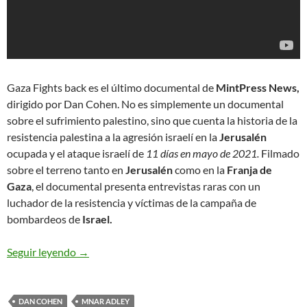
Gaza Fights back es el último documental de
MintPress News,
dirigido por Dan Cohen. No es simplemente un documental
sobre el sufrimiento palestino, sino que cuenta la historia de la
resistencia palestina a la agresión israelí en la
Jerusalén
ocupada y el ataque israelí de
11 días en mayo de 2021.
Filmado
sobre el terreno tanto en
Jerusalén
como en la
Franja de
Gaza
, el documental presenta entrevistas raras con un
luchador de la resistencia y víctimas de la campaña de
bombardeos de
Israel.
Seguir leyendo
Comunicado: Gaza, la resistencia armada y el le
→
DAN COHEN
MNAR ADLEY