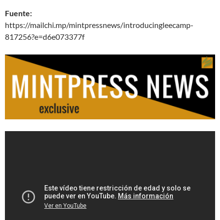
Fuente:
https://mailchi.mp/mintpressnews/introducingleecamp-
817256?e=d6e073377f