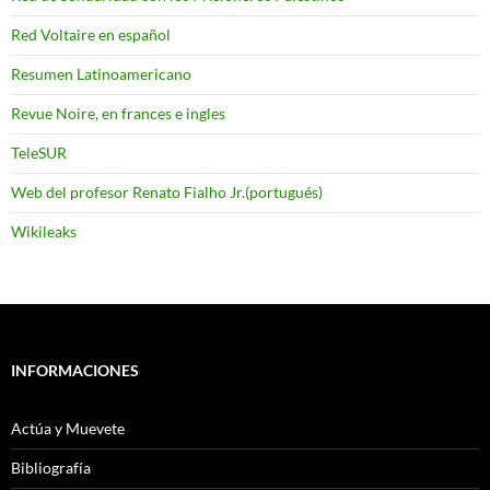
Red Voltaire en español
Resumen Latinoamericano
Revue Noire, en frances e ingles
TeleSUR
Web del profesor Renato Fialho Jr.(portugués)
Wikileaks
INFORMACIONES
Actúa y Muevete
Bibliografía