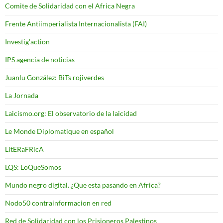
Comite de Solidaridad con el Africa Negra
Frente Antiimperialista Internacionalista (FAI)
Investig'action
IPS agencia de noticias
Juanlu González: BiTs rojiverdes
La Jornada
Laicismo.org: El observatorio de la laicidad
Le Monde Diplomatique en español
LitERaFRicA
LQS: LoQueSomos
Mundo negro digital. ¿Que esta pasando en Africa?
Nodo50 contrainformacion en red
Red de Solidaridad con los Prisioneros Palestinos