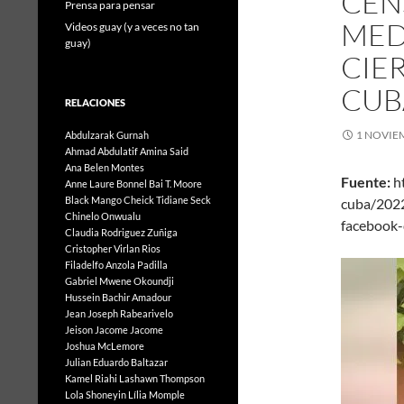
CEN
Prensa para pensar
MED
Videos guay (y a veces no tan
guay)
CIE
CUB
RELACIONES
1 NOVIE
Abdulzarak Gurnah
Ahmad Abdulatif
Amina Said
Ana Belen Montes
Fuente:
ht
Anne Laure Bonnel
Bai T. Moore
Black Mango
Cheick Tidiane Seck
cuba/202
Chinelo Onwualu
facebook-
Claudia Rodriguez Zuñiga
Cristopher Virlan Rios
Filadelfo Anzola Padilla
Gabriel Mwene Okoundji
Hussein Bachir Amadour
Jean Joseph Rabearivelo
Jeison Jacome Jacome
Joshua McLemore
Julian Eduardo Baltazar
Kamel Riahi
Lashawn Thompson
Lola Shoneyin
Lília Momple