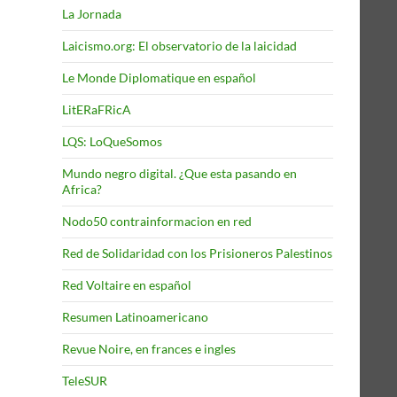
La Jornada
Laicismo.org: El observatorio de la laicidad
Le Monde Diplomatique en español
LitERaFRicA
LQS: LoQueSomos
Mundo negro digital. ¿Que esta pasando en
Africa?
Nodo50 contrainformacion en red
Red de Solidaridad con los Prisioneros Palestinos
Red Voltaire en español
Resumen Latinoamericano
Revue Noire, en frances e ingles
TeleSUR