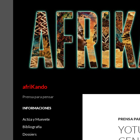
Saltar
al
contenido
Buscar
afriKando
Prensa para pensar
INFORMACIONES
PRENSA PA
Actúa y Muevete
YOT
Bibliografía
Dossiers