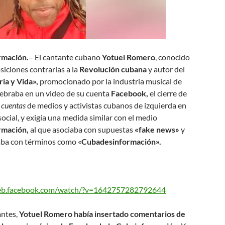
rmación.
– El cantante cubano
Yotuel Romero
, conocido
siciones contrarias a la
Revolución cubana
y autor del
ria y Vida»,
promocionado por la industria musical de
elebraba en un video de su cuenta
Facebook,
el cierre de
 cuentas
de medios y activistas cubanos de izquierda en
social, y exigía una medida similar con el medio
rmación,
al que asociaba con supuestas
«fake news»
y
caba con términos como «
Cubadesinformación».
web.facebook.com/watch/?v=1642757282792644
ntes,
Yotuel Romero había insertado comentarios de