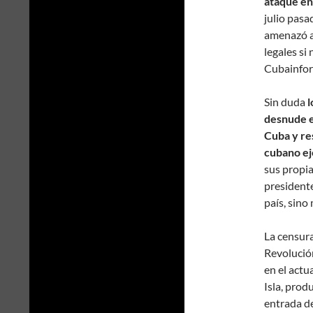
ataque en
julio pasa
amenazó a
legales si
Cubainfor
Sin duda
l
desnude el
Cuba y res
cubano ej
sus propia
presidente
país, sino
La censura
Revolució
en el actu
Isla, prod
entrada d