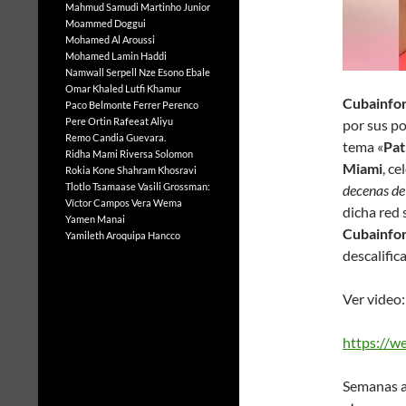
Mahmud Samudi
Martinho Junior
Moammed Doggui
Mohamed Al Aroussi
Mohamed Lamin Haddi
Namwall Serpell
Nze Esono Ebale
Omar Khaled Lutfi Khamur
Cubainfo
Paco Belmonte Ferrer
Perenco
Pere Ortin
Rafeeat Aliyu
por sus po
Remo Candia Guevara.
tema «
Pat
Ridha Mami
Riversa Solomon
Miami
, c
Rokia Kone
Shahram Khosravi
Tlotlo Tsamaase
Vasili Grossman:
decenas de
Víctor Campos Vera
Wema
dicha red 
Yamen Manai
Cubainfo
Yamileth Aroquipa Hancco
descalifi
Ver video:
https://
Semanas a