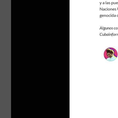
y a las pu
Naciones U
genocida 
Algunos co
Cubainform