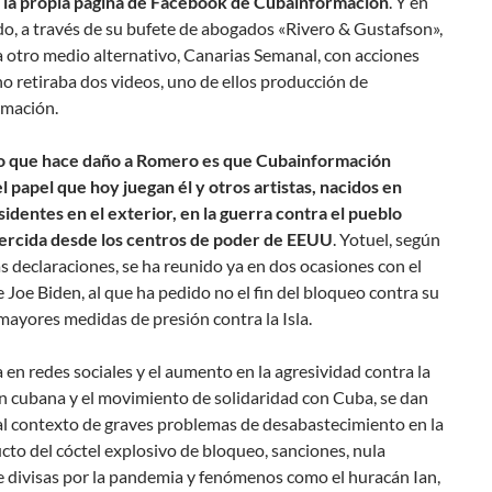
 la propia página de Facebook de Cubainformación
. Y en
do, a través de su bufete de abogados «Rivero & Gustafson»,
 otro medio alternativo, Canarias Semanal, con acciones
 no retiraba dos videos, uno de ellos producción de
mación.
o que hace daño a Romero es que Cubainformación
 papel que hoy juegan él y otros artistas, nacidos en
identes en el exterior, en la guerra contra el pueblo
ercida desde los centros de poder de EEUU
. Yotuel, según
s declaraciones, se ha reunido ya en dos ocasiones con el
 Joe Biden, al que ha pedido no el fin del bloqueo contra su
 mayores medidas de presión contra la Isla.
 en redes sociales y el aumento en la agresividad contra la
n cubana y el movimiento de solidaridad con Cuba, se dan
al contexto de graves problemas de desabastecimiento en la
ucto del cóctel explosivo de bloqueo, sanciones, nula
e divisas por la pandemia y fenómenos como el huracán Ian,