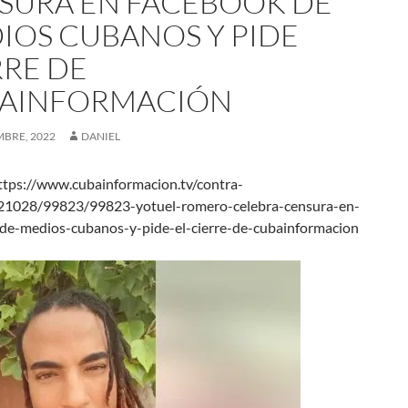
SURA EN FACEBOOK DE
IOS CUBANOS Y PIDE
RRE DE
AINFORMACIÓN
MBRE, 2022
DANIEL
tps://www.cubainformacion.tv/contra-
21028/99823/99823-yotuel-romero-celebra-censura-en-
de-medios-cubanos-y-pide-el-cierre-de-cubainformacion