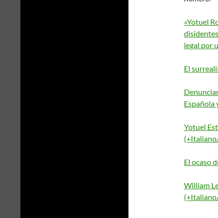
«Yotuel R
disidentes
legal por
El surrea
Denuncian
Española 
Yotuel Est
(+Italiano
El ocaso d
William L
(+Italian