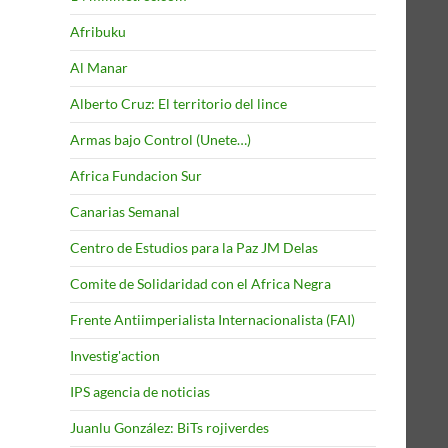
Afribuku
Al Manar
Alberto Cruz: El territorio del lince
Armas bajo Control (Unete…)
Africa Fundacion Sur
Canarias Semanal
Centro de Estudios para la Paz JM Delas
Comite de Solidaridad con el Africa Negra
Frente Antiimperialista Internacionalista (FAI)
Investig'action
IPS agencia de noticias
Juanlu González: BiTs rojiverdes