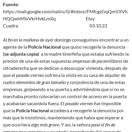
Fuente:
https://mail.google.com/mail/u/0/#inbox/FMfcgzGqQmVXVh
HQQwhMlxVkrHvkLmXq Eloy
Cuadra 03.10.22
Al fin en la mañana de ayer domingo
conseguimos encontrar a un
agente de la
Policía Nacional
que quiso recogerle la denuncia
(se adjunta copia)
a la madre tinerfeña que estaba sufriendo la
presión de una de estas supuestas
empresas de paramilitares
de
ultraderecha que se dedican a desocupar vivienda, después de
que el
pasado viernes
sufriera la visita en su casa de alquiler de
cuatro elementos de gran tamaño
y corpulencia de una de estas
empresas, golpeando a su puerta y advirtiéndola que si no se
marchaba pronto colocarían un control de acceso en la puerta
y acabarían sacandola fuera. El
pasado viernes
fue imposible
que la
Policía Nacional
accediera a recogerle la denuncia por
más que le insistimos, manteniendo que había que esperar a
que ocurriera
algo más grave
. Y así, la señora
pasó el fin de
semana
muy nerviosa y asustada, necesitando del apoyo de