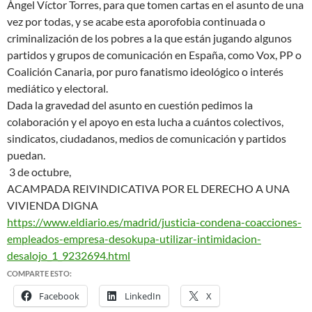
Ángel Víctor Torres, para que tomen cartas en el asunto de una
vez por todas, y se acabe esta aporofobia continuada o
criminalización de los pobres a la que están jugando algunos
partidos y grupos de comunicación en España, como Vox, PP o
Coalición Canaria, por puro fanatismo ideológico o interés
mediático y electoral.
Dada la gravedad del asunto en cuestión pedimos la
colaboración y el apoyo en esta lucha a cuántos colectivos,
sindicatos, ciudadanos, medios de comunicación y partidos
puedan.
3 de octubre,
ACAMPADA REIVINDICATIVA POR EL DERECHO A UNA
VIVIENDA DIGNA
https://www.eldiario.es/
madrid/justicia-condena-
coacciones-
empleados-empresa-
desokupa-utilizar-
intimidacion-
desalojo_1_
9232694.html
COMPARTE ESTO:
Facebook
LinkedIn
X