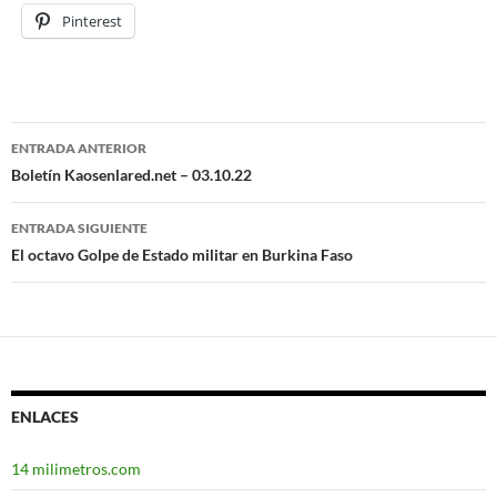
Pinterest
ENTRADA ANTERIOR
Navegación
Boletín Kaosenlared.net – 03.10.22
de
ENTRADA SIGUIENTE
entradas
El octavo Golpe de Estado militar en Burkina Faso
ENLACES
14 milimetros.com