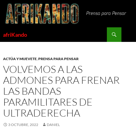
Saltar
al
contenido
Buscar
afriKando
ACTÚA Y MUEVETE
,
PRENSA PARA PENSAR
VOLVEMOS A LAS
ADMONES PARA FRENAR
LAS BANDAS
PARAMILITARES DE
ULTRADERECHA
3 OCTUBRE, 2022
DANIEL