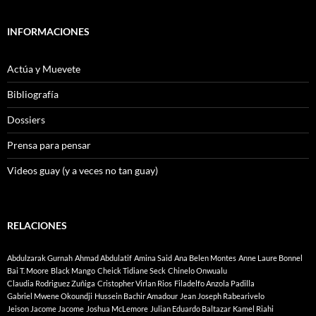
INFORMACIONES
Actúa y Muevete
Bibliografía
Dossiers
Prensa para pensar
Videos guay (y a veces no tan guay)
RELACIONES
Abdulzarak Gurnah
Ahmad Abdulatif
Amina Said
Ana Belen Montes
Anne Laure Bonnel
Bai T. Moore
Black Mango
Cheick Tidiane Seck
Chinelo Onwualu
Claudia Rodriguez Zuñiga
Cristopher Virlan Rios
Filadelfo Anzola Padilla
Gabriel Mwene Okoundji
Hussein Bachir Amadour
Jean Joseph Rabearivelo
Jeison Jacome Jacome
Joshua McLemore
Julian Eduardo Baltazar
Kamel Riahi