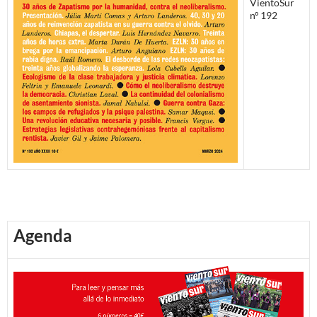
VientoSur
nº 192
Agenda