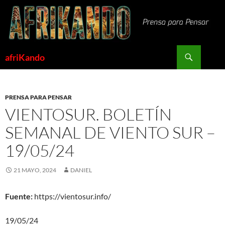
Saltar
al
contenido
Buscar
afriKando
PRENSA PARA PENSAR
VIENTOSUR. BOLETÍN
SEMANAL DE VIENTO SUR –
19/05/24
21 MAYO, 2024
DANIEL
Fuente:
https://vientosur.info/
19/05/24